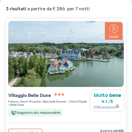
3
risultati
a partire da
€ 286
per 7 notti
Molto bene
Villaggio
Belle Dune
3 étoiles sur 5
4.1
/
5
Francia
>
Nord-Picardia
>
Baia della Somme - Côte D'Opale
>
Belle Dune
3982
recensioni
Soggiorno più responsabile
a partire da
€
336