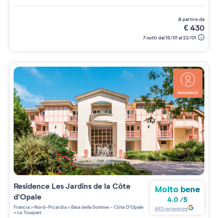
a partire da
€
430
7 notti dal 15/01 al 22/01
Residence
Les Jardins de la Côte
Molto bene
d'Opale
4.0
/
5
Francia
>
Nord-Picardia
>
Baia della Somme - Côte D'Opale
693
recensioni
>
Le Touquet