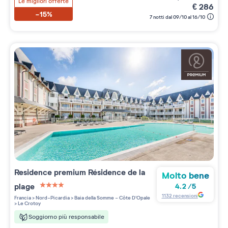
Le migliori offerte
€
286
-15%
7 notti dal 09/10 al 16/10
Residence premium
Résidence de la
Molto bene
plage
4.2
/
5
4 étoiles sur 5
1132
recensioni
Francia
>
Nord-Picardia
>
Baia della Somme - Côte D'Opale
>
Le Crotoy
Soggiorno più responsabile