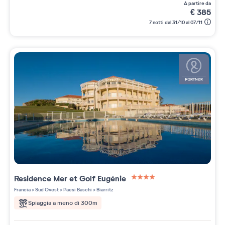
a partire da
€
385
7 notti dal 31/10 al 07/11
Residence
Mer et Golf Eugénie
4 étoiles sur 5
Francia
>
Sud Ovest
>
Paesi Baschi
>
Biarritz
Spiaggia a meno di 300m