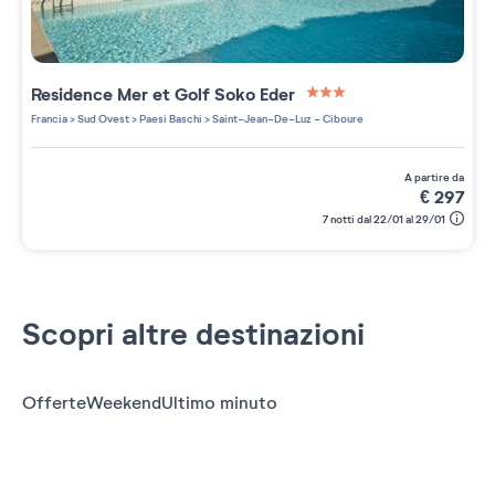
Residence
Mer et Golf Soko Eder
3 étoiles sur 5
Francia
>
Sud Ovest
>
Paesi Baschi
>
Saint-Jean-De-Luz - Ciboure
a partire da
€
297
7 notti dal 22/01 al 29/01
Scopri altre destinazioni
Offerte
Weekend
Ultimo minuto