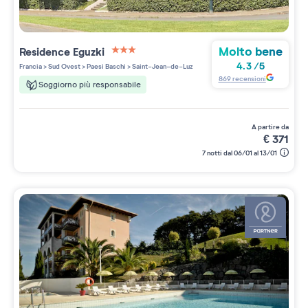
Molto bene
Residence
Eguzki
3 étoiles sur 5
4.3
/
5
Francia
>
Sud Ovest
>
Paesi Baschi
>
Saint-Jean-de-Luz
869
recensioni
Soggiorno più responsabile
a partire da
€
371
7 notti dal 06/01 al 13/01