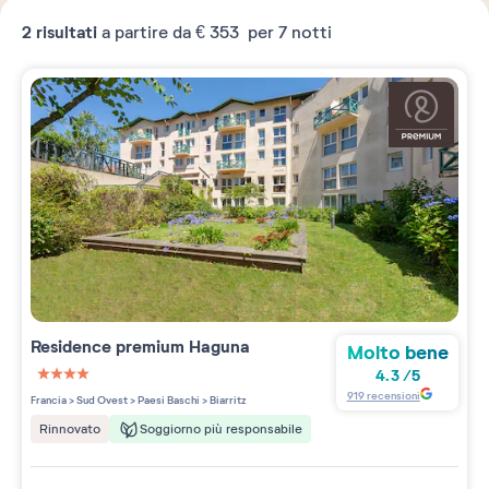
2
risultati
a partire da
€ 353
per 7 notti
Residence premium
Haguna
Molto bene
4.3
/
5
4 étoiles sur 5
919
recensioni
Francia
>
Sud Ovest
>
Paesi Baschi
>
Biarritz
Soggiorno più responsabile
Rinnovato