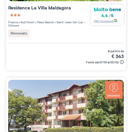
Residence
La Villa Maldagora
Molto bene
4.4
/
5
3 étoiles sur 5
1141
recensioni
Francia
>
Sud Ovest
>
Paesi Baschi
>
Saint-Jean-De-Luz -
Ciboure
Rinnovato
a partire da
€
343
7 notti dal 27/01 al 03/02