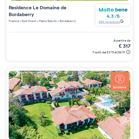
Residence
Le Domaine de
Molto bene
Bordaberry
4.3
/
5
Francia
>
Sud Ovest
>
Paesi Baschi
>
Bordaberry
656
recensioni
a partire da
€
317
7 notti dal 21/11 al 28/11