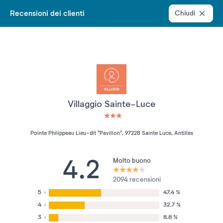
Recensioni dei clienti
Chiudi
Villaggio Sainte-Luce
3 étoiles sur 5
Pointe Philippeau Lieu-dit "Pavillon", 97228 Sainte Luce, Antilles
4.2
Molto buono
2094 recensioni
5
47.4 %
4
32.7 %
3
8.8 %