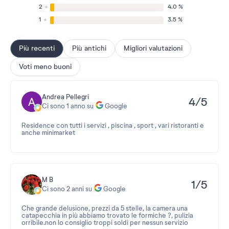
2
4.0 %
1
3.5 %
Più recenti
Più antichi
Migliori valutazioni
Voti meno buoni
Andrea Pellegri
4/5
Ci sono 1 anno su
Google
Residence con tutti i servizi , piscina , sport , vari ristoranti e
anche minimarket
M B
1/5
Ci sono 2 anni su
Google
Che grande delusione, prezzi da 5 stelle, la camera una
catapecchia in più abbiamo trovato le formiche ?, pulizia
orribile.non lo consiglio troppi soldi per nessun servizio