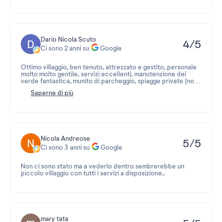
Dario Nicola Scuto
4/5
Ci sono 2 anni su
Google
Ottimo villaggio, ben tenuto, attrezzato e gestito, personale
molto molto gentile, servizi eccellenti, manutenzione del
verde fantastica, munito di parcheggio, spiagge private (non
attrezzate), una bellissima piscina, lavanderia con
Saperne di più
asciugatrice (5€+ 3€). Gli appartamenti sono spazioso, fornito
di
Climatizzazione, ben arredati e attrezzati con stoviglieria,
elettrodomestici vari (bollitore, macchinetta caffè,
tostapane, piastra induzione, ecc). Non ho dato cinque stelle
solo perché la struttura è un po’ datata, ma la consiglio a tutti
e soprattutto alle famiglie.
Nicola Andreose
5/5
Ci sono 3 anni su
Google
Non ci sono stato ma a vederlo dentro sembrerebbe un
piccolo villaggio con tutti i servizi a disposizione..
mary tata