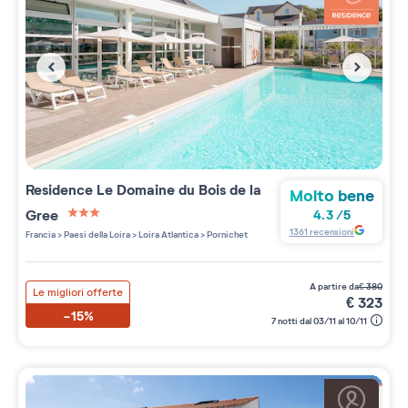
Residence
Le Domaine du Bois de la
Molto bene
Gree
4.3
/
5
3 étoiles sur 5
1361
recensioni
Francia
>
Paesi della Loira
>
Loira Atlantica
>
Pornichet
a partire da
€
380
Le migliori offerte
€
323
-15%
7 notti dal 03/11 al 10/11