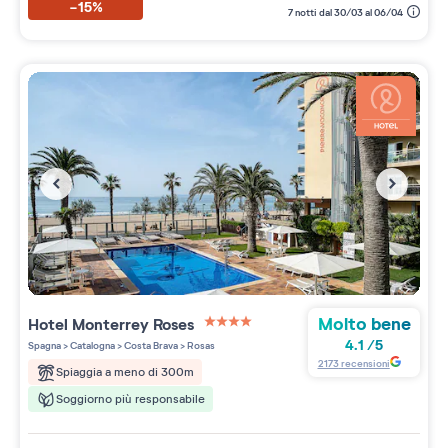
-15%
7 notti dal 30/03 al 06/04
Molto bene
Hotel Monterrey Roses
4 étoiles sur 5
4.1
/
5
Spagna
>
Catalogna
>
Costa Brava
>
Rosas
2173
recensioni
Spiaggia a meno di 300m
Soggiorno più responsabile