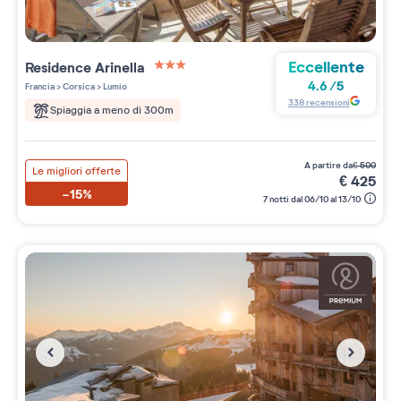
Eccellente
Residence
Arinella
3 étoiles sur 5
4.6
/
5
Francia
>
Corsica
>
Lumio
338
recensioni
Spiaggia a meno di 300m
a partire da
€
500
Le migliori offerte
€
425
-15%
7 notti dal 06/10 al 13/10