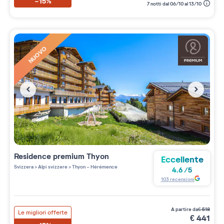
-15%
7 notti dal 06/10 al 13/10
NUOVO
Residence premium
Thyon
Eccellente
Svizzera
>
Alpi svizzere
>
Thyon - Hérémence
4.6
/
5
103
recensioni
a partire da
€
518
Le migliori offerte
€
441