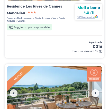
Residence
Les Rives de Cannes
Molto bene
Mandelieu
4.0
/
5
3 étoiles sur 5
1003
recensioni
Francia
>
Mediterraneo - Costa Azzurra
>
Var - Costa
Azzurra
>
Cannes
Soggiorno più responsabile
a partire da
€
316
7 notti dal 10/01 al 17/01
NUOVO