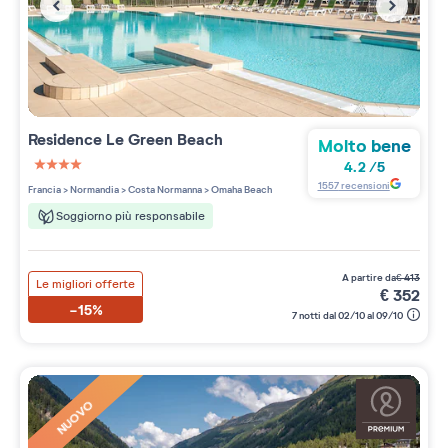
Residence
Le Green Beach
Molto bene
4.2
/
5
4 étoiles sur 5
1557
recensioni
Francia
>
Normandia
>
Costa Normanna
>
Omaha Beach
Soggiorno più responsabile
a partire da
€
413
Le migliori offerte
€
352
-15%
7 notti dal 02/10 al 09/10
NUOVO