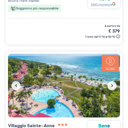
Azzurra
>
Saint-Raphaël
3843
recensioni
Soggiorno più responsabile
a partire da
€
379
7 notti dal 11/10 al 18/10
Bene
Villaggio
Sainte-Anne