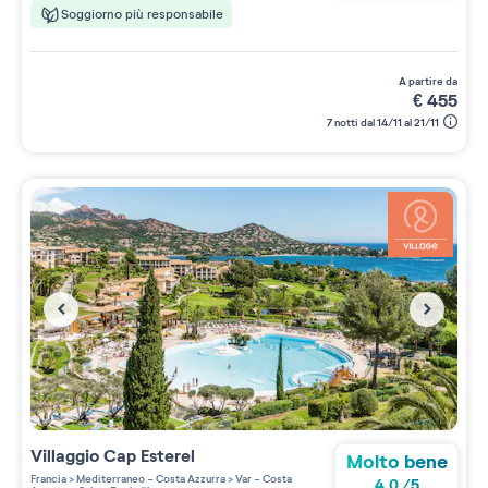
Soggiorno più responsabile
a partire da
€
455
7 notti dal 14/11 al 21/11
Villaggio
Cap Esterel
Molto bene
Francia
>
Mediterraneo - Costa Azzurra
>
Var - Costa
4.0
/
5