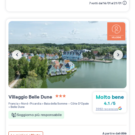
7 notti dal 14/01 al 21/01
Molto bene
Villaggio
Belle Dune
3 étoiles sur 5
4.1
/
5
Francia
>
Nord-Picardia
>
Baia della Somme - Côte D'Opale
>
Belle Dune
3982
recensioni
Soggiorno più responsabile
a partire da
€
336