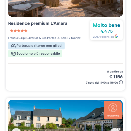
Residence premium
L'Amara
Molto bene
4.4
/
5
5 étoiles sur 5
2057
recensioni
Francia
>
Alpi
>
Avoriaz & Les Portes Du Soleil
>
Avoriaz
Partenza e ritorno con gli sci
Soggiorno più responsabile
a partire da
€
1156
7 notti dal 11/04 al 18/04