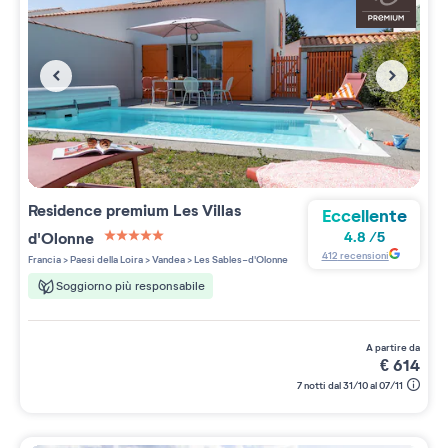
Residence premium
Les Villas
Eccellente
d'Olonne
4.8
/
5
5 étoiles sur 5
412
recensioni
Francia
>
Paesi della Loira
>
Vandea
>
Les Sables-d'Olonne
Soggiorno più responsabile
a partire da
€
614
7 notti dal 31/10 al 07/11