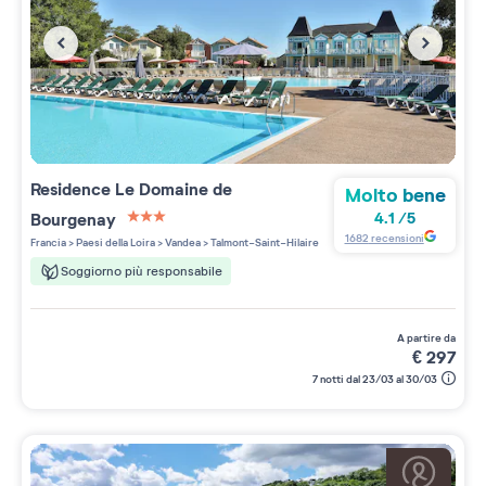
Residence
Le Domaine de
Molto bene
Bourgenay
4.1
/
5
3 étoiles sur 5
1682
recensioni
Francia
>
Paesi della Loira
>
Vandea
>
Talmont-Saint-Hilaire
Soggiorno più responsabile
a partire da
€
297
7 notti dal 23/03 al 30/03