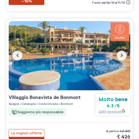
-15%
7 notti dal 04/10 al 11/10
Villaggio
Bonavista de Bonmont
Molto bene
Spagna
>
Catalogna
>
Costa Dorada
>
Bonmont
4.3
/
5
2287
recensioni
Soggiorno più responsabile
a partire da
€
501
Le migliori offerte
€
426