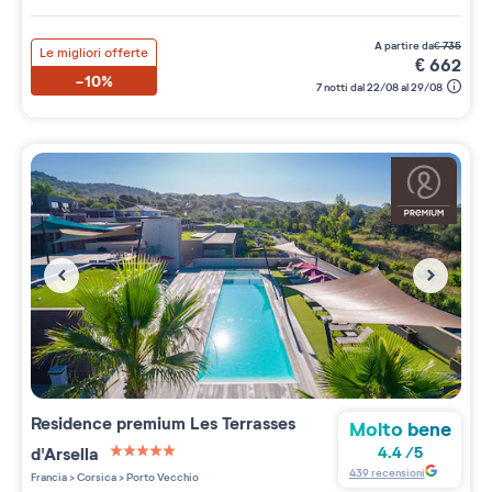
a partire da
€
735
Le migliori offerte
€
662
-10%
7 notti dal 22/08 al 29/08
Residence premium
Les Terrasses
Molto bene
d'Arsella
4.4
/
5
5 étoiles sur 5
439
recensioni
Francia
>
Corsica
>
Porto Vecchio