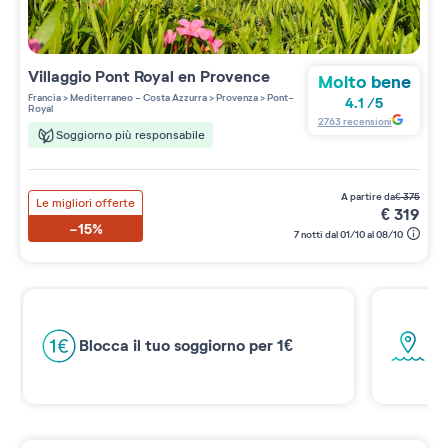
Villaggio
Pont Royal en Provence
Molto bene
Francia
>
Mediterraneo - Costa Azzurra
>
Provenza
>
Pont-
4.1
/
5
Royal
2763
recensioni
Soggiorno più responsabile
a partire da
€
375
Le migliori offerte
€
319
-15%
7 notti dal 01/10 al 08/10
Ne
ti
Blocca il tuo soggiorno per 1€
La 
Nor
app