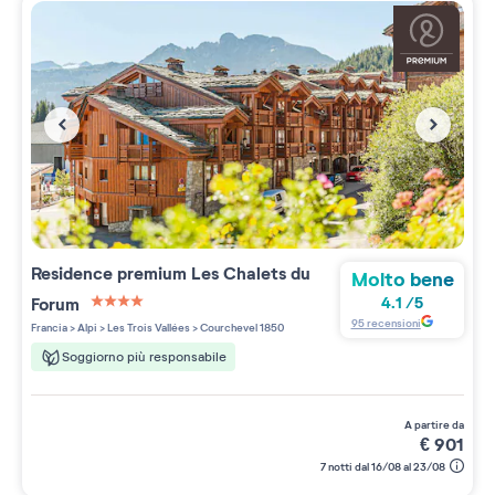
Residence premium
Les Chalets du
Molto bene
Forum
4.1
/
5
4 étoiles sur 5
95
recensioni
Francia
>
Alpi
>
Les Trois Vallées
>
Courchevel 1850
Soggiorno più responsabile
a partire da
€
901
7 notti dal 16/08 al 23/08