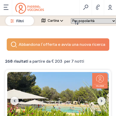
Filtri
Cartina
Abbandona l’offerta e avvia una nuova ricerca
268
risultati
a partire da
€ 203
per 7 notti