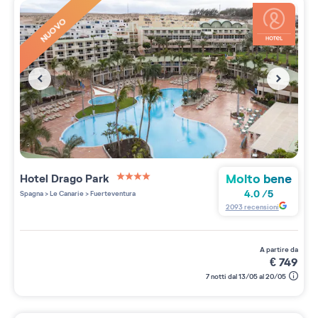
NUOVO
Molto bene
Hotel Drago Park
4 étoiles sur 5
4.0
/
5
Spagna
>
Le Canarie
>
Fuerteventura
2093
recensioni
a partire da
€
749
7 notti dal 13/05 al 20/05