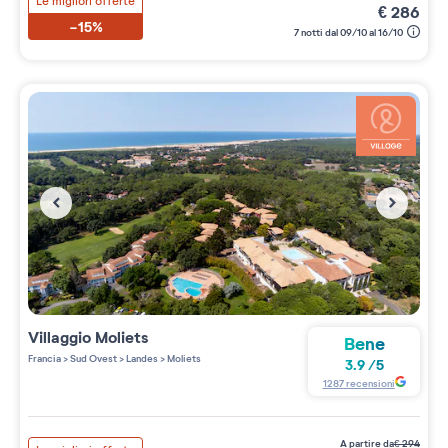
Le migliori offerte
€
286
-15%
7 notti dal 09/10 al 16/10
Villaggio
Moliets
Bene
Francia
>
Sud Ovest
>
Landes
>
Moliets
3.9
/
5
1287
recensioni
a partire da
€
294