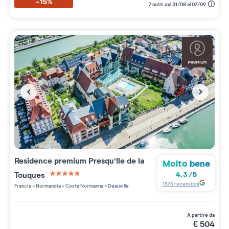
-15%
7 notti dal 31/08 al 07/09
Residence premium
Presqu'Ile de la
Molto bene
Touques
4.3
/
5
5 étoiles sur 5
1576
recensioni
Francia
>
Normandia
>
Costa Normanna
>
Deauville
a partire da
€
504