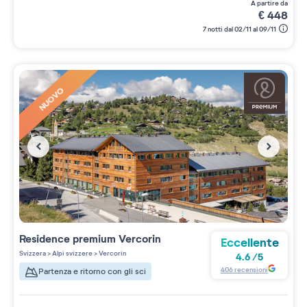
a partire da
€
448
7 notti dal 02/11 al 09/11
NUOVO
Residence premium
Vercorin
Eccellente
Svizzera
>
Alpi svizzere
>
Vercorin
4.6
/
5
406
recensioni
Partenza e ritorno con gli sci