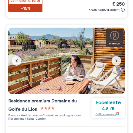
Le migliori offerte
€
250
-15%
7 notti dal 01/11 al 08/11
Residence premium
Domaine du
Eccellente
Golfe du Lion
4.8
/
5
4 étoiles sur 5
668
recensioni
Francia
>
Mediterraneo - Costa Azzurra
>
Linguadoca-
Rossiglione
>
Saint-Cyprien