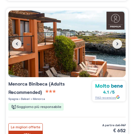
Menorca Binibeca (Adults
Molto bene
Recommended)
4.1
/
5
3 étoiles sur 5
1162
recensioni
Spagna
>
Baleari
>
Menorca
Soggiorno più responsabile
a partire da
€
767
Le migliori offerte
€
652