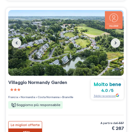
Villaggio
Normandy Garden
Molto bene
4.0
/
5
3 étoiles sur 5
3464
recensioni
Francia
>
Normandia
>
Costa Normanna
>
Branville
Soggiorno più responsabile
a partire da
€
337
Le migliori offerte
€
287