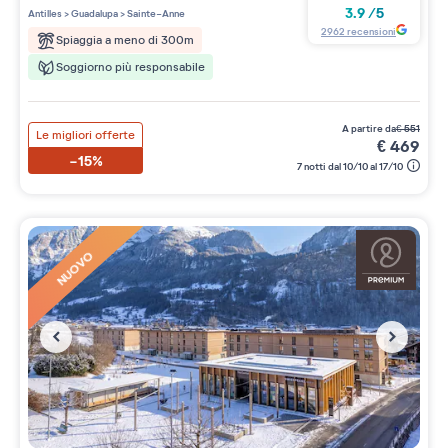
3 étoiles sur 5
3.9
/
5
Antilles
>
Guadalupa
>
Sainte-Anne
2962
recensioni
Spiaggia a meno di 300m
Soggiorno più responsabile
a partire da
€
551
Le migliori offerte
€
469
-15%
7 notti dal 10/10 al 17/10
NUOVO