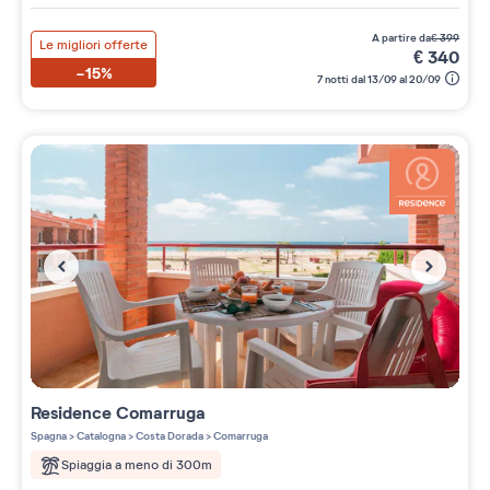
a partire da
€
399
Le migliori offerte
€
340
-15%
7 notti dal 13/09 al 20/09
Residence
Comarruga
Spagna
>
Catalogna
>
Costa Dorada
>
Comarruga
Spiaggia a meno di 300m