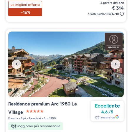
a partire da
€
370
Le migliori offerte
€
314
-16%
7 notti dal 10/10 al 17/10
Residence premium
Arc 1950 Le
Eccellente
Village
4.6
/
5
5 étoiles sur 5
1751
recensioni
Francia
>
Alpi
>
Paradiski
>
Arc 1950
Soggiorno più responsabile