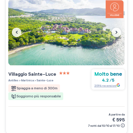
Molto bene
Villaggio
Sainte-Luce
3 étoiles sur 5
4.2
/
5
Antilles
>
Martinica
>
Sainte-Luce
2094
recensioni
Spiaggia a meno di 300m
Soggiorno più responsabile
a partire da
€
595
7 notti dal 10/10 al 17/10