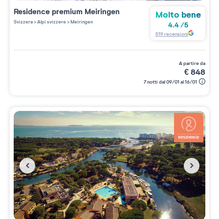
Residence premium
Meiringen
Molto bene
Svizzera
>
Alpi svizzere
>
Meiringen
4.4
/
5
519
recensioni
a partire da
€
848
7 notti dal 09/01 al 16/01