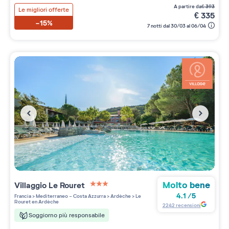
a partire da
€
393
Le migliori offerte
€
335
-15%
7 notti dal 30/03 al 06/04
Molto bene
Villaggio
Le Rouret
3 étoiles sur 5
4.1
/
5
Francia
>
Mediterraneo - Costa Azzurra
>
Ardèche
>
Le
Rouret en Ardèche
2242
recensioni
Soggiorno più responsabile