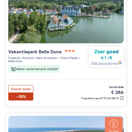
Zeer goed
Vakantiepark
Belle Dune
3 étoiles sur 5
4.1
/
5
Frankrijk
>
Picardië
>
Baie de Somme - Côte d'Opale
>
Belle Dune
3982
beoordelingen
Meer verantwoord verblijf
vanaf
€
336
Goede deals
€
286
-15%
7 nachten van 01/11 tot 08/11