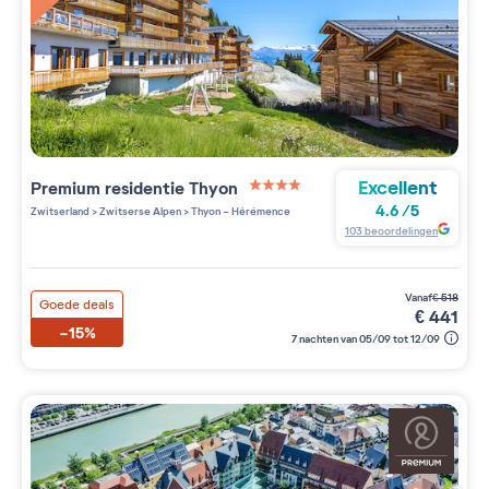
Excellent
Premium residentie
Thyon
4 étoiles sur 5
4.6
/
5
Zwitserland
>
Zwitserse Alpen
>
Thyon - Hérémence
103
beoordelingen
vanaf
€
518
Goede deals
€
441
-15%
7 nachten van 05/09 tot 12/09