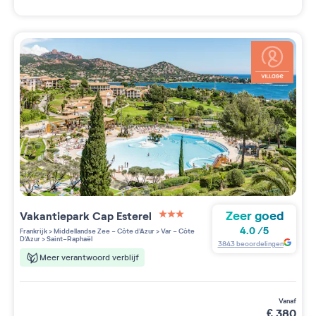
Zeer goed
Vakantiepark
Cap Esterel
3 étoiles sur 5
4.0
/
5
Frankrijk
>
Middellandse Zee - Côte d'Azur
>
Var - Côte
D'Azur
>
Saint-Raphaël
3843
beoordelingen
Meer verantwoord verblijf
vanaf
€
380