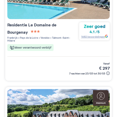
Residentie
Le Domaine de
Zeer goed
Bourgenay
4.1
/
5
3 étoiles sur 5
1682
beoordelingen
Frankrijk
>
Pays de la Loire
>
Vendée
>
Talmont-Saint-
Hilaire
Meer verantwoord verblijf
vanaf
€
297
7 nachten van 23/03 tot 30/03