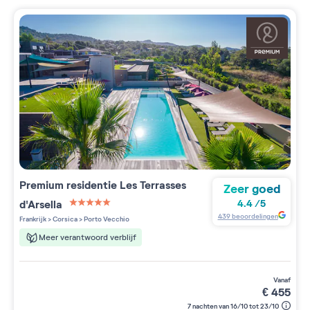
Premium residentie
Les Terrasses
Zeer goed
d'Arsella
4.4
/
5
5 étoiles sur 5
439
beoordelingen
Frankrijk
>
Corsica
>
Porto Vecchio
Meer verantwoord verblijf
vanaf
€
455
7 nachten van 16/10 tot 23/10