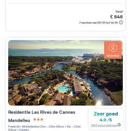
vanaf
€
848
7 nachten van 09/01 tot 16/01
Residentie
Les Rives de Cannes
Zeer goed
Mandelieu
4.0
/
5
3 étoiles sur 5
1003
beoordelingen
Frankrijk
>
Middellandse Zee - Côte d'Azur
>
Var - Côte
D'Azur
>
Cannes