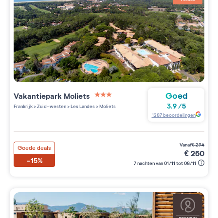
Goed
Vakantiepark
Moliets
3 étoiles sur 5
3.9
/
5
Frankrijk
>
Zuid-westen
>
Les Landes
>
Moliets
1287
beoordelingen
vanaf
€
294
Goede deals
€
250
-15%
7 nachten van 01/11 tot 08/11