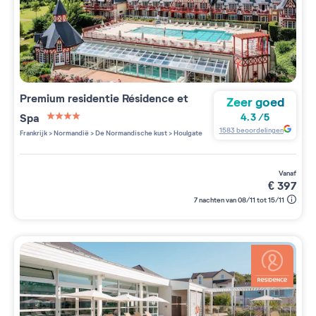
Premium residentie
Résidence et
Zeer goed
Spa
4.3
/
5
4 étoiles sur 5
1583
beoordelingen
Frankrijk
>
Normandië
>
De Normandische kust
>
Houlgate
vanaf
€
397
7 nachten van 08/11 tot 15/11