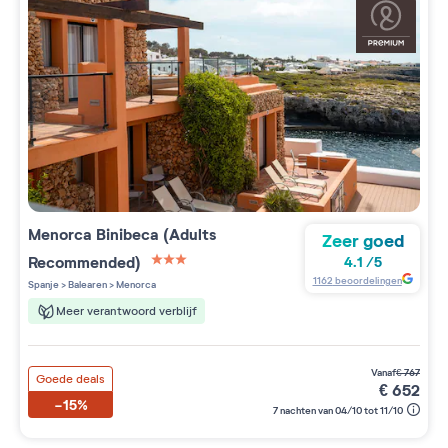
Menorca Binibeca (Adults
Zeer goed
Recommended)
4.1
/
5
3 étoiles sur 5
1162
beoordelingen
Spanje
>
Balearen
>
Menorca
Meer verantwoord verblijf
vanaf
€
767
Goede deals
€
652
-15%
7 nachten van 04/10 tot 11/10