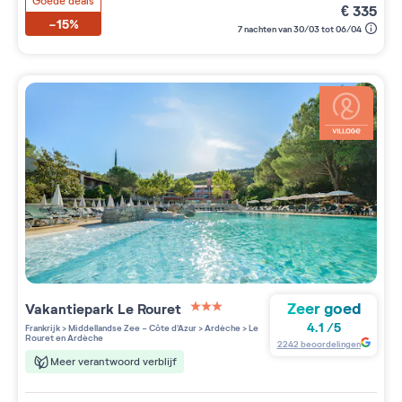
Goede deals
€
335
-15%
7 nachten van 30/03 tot 06/04
Zeer goed
Vakantiepark
Le Rouret
3 étoiles sur 5
4.1
/
5
Frankrijk
>
Middellandse Zee - Côte d'Azur
>
Ardèche
>
Le
Rouret en Ardèche
2242
beoordelingen
Meer verantwoord verblijf