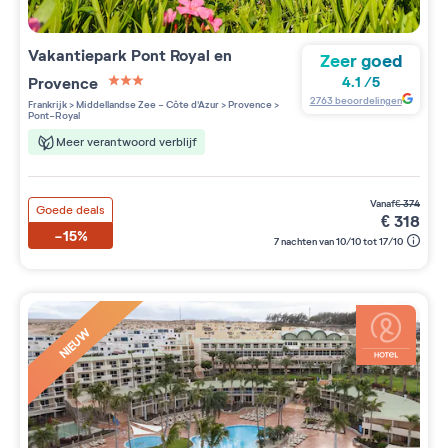
Vakantiepark
Pont Royal en
Zeer goed
Provence
4.1
/
5
3 étoiles sur 5
2763
beoordelingen
Frankrijk
>
Middellandse Zee - Côte d'Azur
>
Provence
>
Pont-Royal
Meer verantwoord verblijf
vanaf
€
374
Goede deals
€
318
-15%
7 nachten van 10/10 tot 17/10
NIEUW