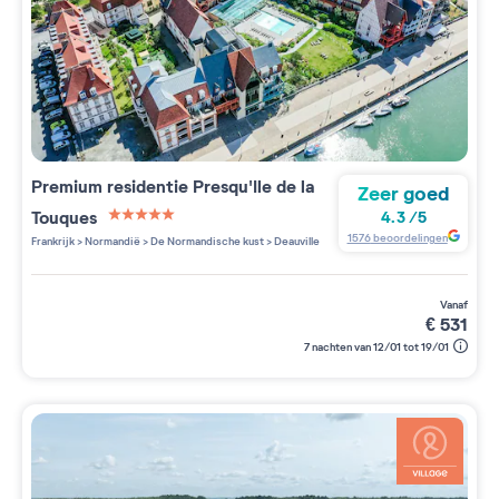
Premium residentie
Presqu'Ile de la
Zeer goed
Touques
4.3
/
5
5 étoiles sur 5
1576
beoordelingen
Frankrijk
>
Normandië
>
De Normandische kust
>
Deauville
vanaf
€
531
7 nachten van 12/01 tot 19/01