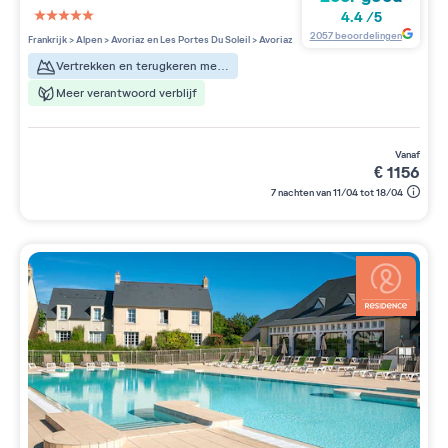
4.4
/
5
5 étoiles sur 5
2057
beoordelingen
Frankrijk
>
Alpen
>
Avoriaz en Les Portes Du Soleil
>
Avoriaz
Vertrekken en terugkeren met ski's aan de voeten
Meer verantwoord verblijf
vanaf
€
1156
7 nachten van 11/04 tot 18/04