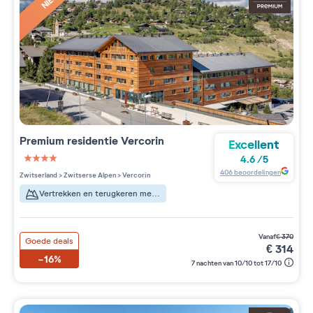
Premium residentie
Vercorin
Excellent
4.6
/
5
4 étoiles sur 5
406
beoordelingen
Zwitserland
>
Zwitserse Alpen
>
Vercorin
Vertrekken en terugkeren met ski's aan de voeten
vanaf
€
370
Goede deals
€
314
-16%
7 nachten van 10/10 tot 17/10