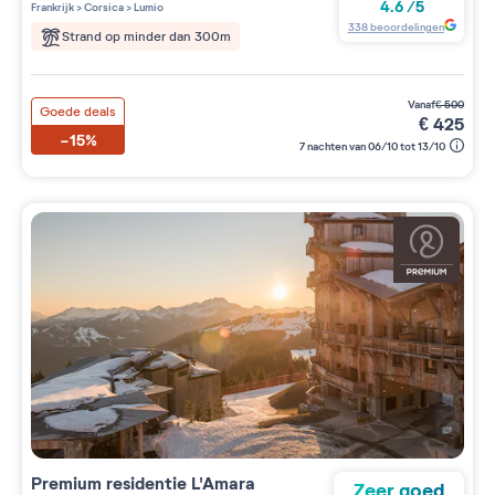
3 étoiles sur 5
4.6
/
5
Frankrijk
>
Corsica
>
Lumio
338
beoordelingen
Strand op minder dan 300m
vanaf
€
500
Goede deals
€
425
-15%
7 nachten van 06/10 tot 13/10
Premium residentie
L'Amara
Zeer goed