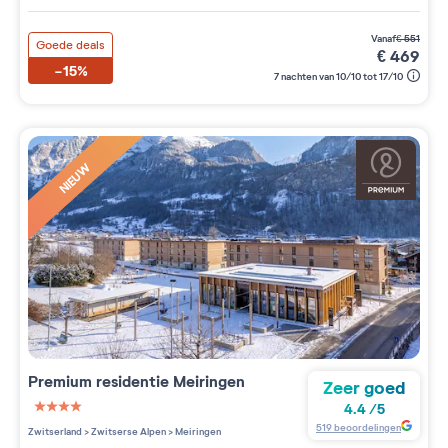
vanaf
€
551
Goede deals
€
469
-15%
7 nachten van 10/10 tot 17/10
NIEUW
Premium residentie
Meiringen
Zeer goed
4.4
/
5
4 étoiles sur 5
519
beoordelingen
Zwitserland
>
Zwitserse Alpen
>
Meiringen