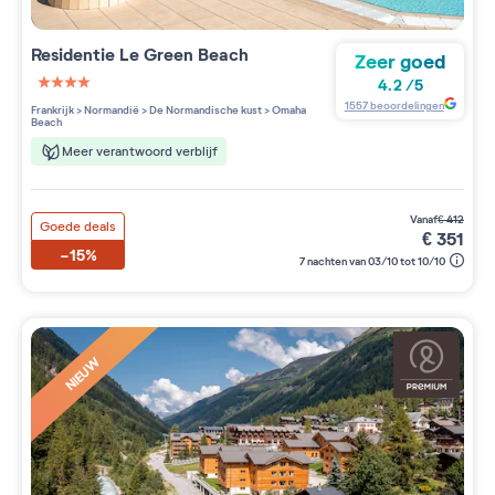
Residentie
Le Green Beach
Zeer goed
4.2
/
5
4 étoiles sur 5
1557
beoordelingen
Frankrijk
>
Normandië
>
De Normandische kust
>
Omaha
Beach
Meer verantwoord verblijf
vanaf
€
412
Goede deals
€
351
-15%
7 nachten van 03/10 tot 10/10
NIEUW