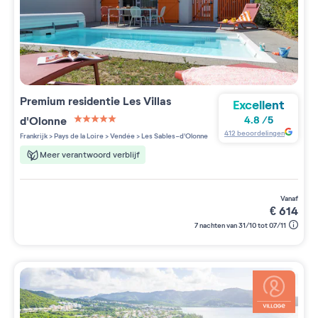
Premium residentie
Les Villas
Excellent
d'Olonne
4.8
/
5
5 étoiles sur 5
412
beoordelingen
Frankrijk
>
Pays de la Loire
>
Vendée
>
Les Sables-d'Olonne
Meer verantwoord verblijf
vanaf
€
614
7 nachten van 31/10 tot 07/11