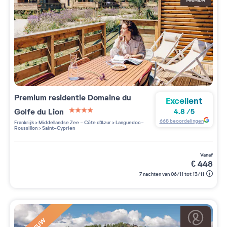
Premium residentie
Domaine du
Excellent
Golfe du Lion
4.8
/
5
4 étoiles sur 5
668
beoordelingen
Frankrijk
>
Middellandse Zee - Côte d'Azur
>
Languedoc-
Roussillon
>
Saint-Cyprien
vanaf
€
448
7 nachten van 06/11 tot 13/11
NIEUW