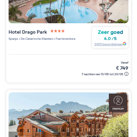
Zeer goed
Hotel Drago Park
4 étoiles sur 5
4.0
/
5
Spanje
>
De Canarische Eilanden
>
Fuerteventura
2093
beoordelingen
vanaf
€
749
7 nachten van 13/05 tot 20/05