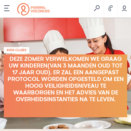
KIDS CLUBS
DEZE ZOMER VERWELKOMEN WE GRAAG
UW KINDEREN(VAN 3 MAANDEN OUD TOT
17 JAAR OUD). ER ZAL EEN AANGEPAST
PROTOCOL WORDEN OPGESTELD OM EEN
HOOG VEILIGHEIDSNIVEAU TE
WAARBORGEN EN HET ADVIES VAN DE
OVERHEIDSINSTANTIES NA TE LEVEN.