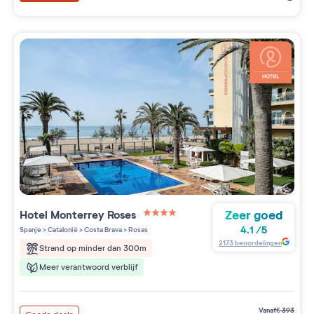
Zeer goed
Hotel Monterrey Roses
4 étoiles sur 5
4.1
/
5
Spanje
>
Catalonië
>
Costa Brava
>
Rosas
2173
beoordelingen
Strand op minder dan 300m
Meer verantwoord verblijf
vanaf
€
393