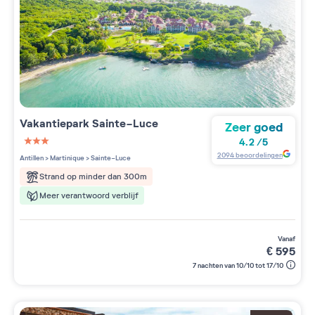
Vakantiepark
Sainte-Luce
Zeer goed
4.2
/
5
3 étoiles sur 5
2094
beoordelingen
Antillen
>
Martinique
>
Sainte-Luce
Strand op minder dan 300m
Meer verantwoord verblijf
vanaf
€
595
7 nachten van 10/10 tot 17/10