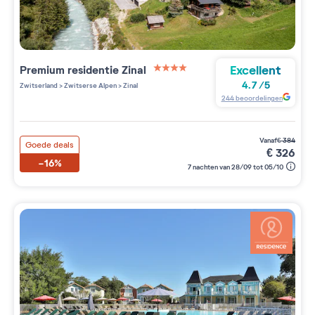
Excellent
Premium residentie
Zinal
4 étoiles sur 5
4.7
/
5
Zwitserland
>
Zwitserse Alpen
>
Zinal
244
beoordelingen
vanaf
€
384
Goede deals
€
326
-16%
7 nachten van 28/09 tot 05/10