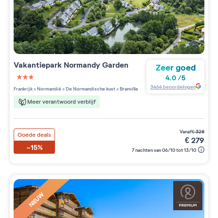
Vakantiepark
Normandy Garden
Zeer goed
4.0
/
5
3 étoiles sur 5
3464
beoordelingen
Frankrijk
>
Normandië
>
De Normandische kust
>
Branville
Meer verantwoord verblijf
vanaf
€
328
Goede deals
€
279
-15%
7 nachten van 06/10 tot 13/10
NIEUW