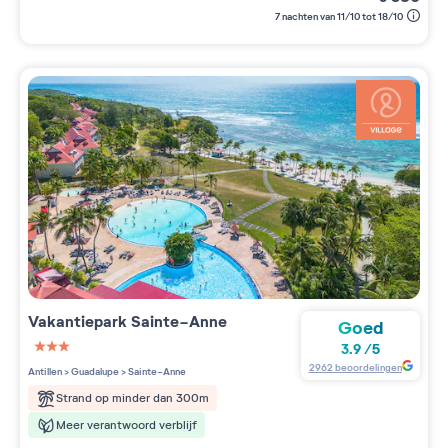
7 nachten van 11/10 tot 18/10
Vakantiepark
Sainte-Anne
Goed
3.9
/
5
3 étoiles sur 5
2962
beoordelingen
Antillen
>
Guadalupe
>
Sainte-Anne
Strand op minder dan 300m
Meer verantwoord verblijf