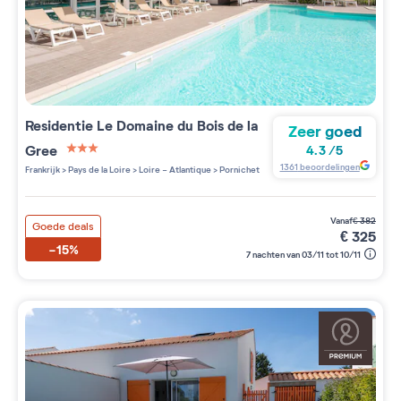
Residentie
Le Domaine du Bois de la
Zeer goed
Gree
4.3
/
5
3 étoiles sur 5
1361
beoordelingen
Frankrijk
>
Pays de la Loire
>
Loire - Atlantique
>
Pornichet
vanaf
€
382
Goede deals
€
325
-15%
7 nachten van 03/11 tot 10/11