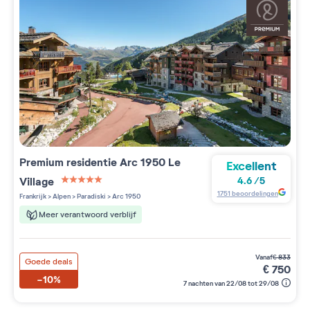
Premium residentie
Arc 1950 Le
Excellent
Village
4.6
/
5
5 étoiles sur 5
1751
beoordelingen
Frankrijk
>
Alpen
>
Paradiski
>
Arc 1950
Meer verantwoord verblijf
vanaf
€
833
Goede deals
€
750
-10%
7 nachten van 22/08 tot 29/08