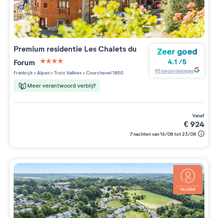
Premium residentie
Les Chalets du
Zeer goed
Forum
4.1
/
5
4 étoiles sur 5
95
beoordelingen
Frankrijk
>
Alpen
>
Trois Vallées
>
Courchevel 1850
Meer verantwoord verblijf
vanaf
€
924
7 nachten van 16/08 tot 23/08