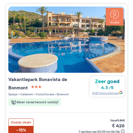
Vakantiepark
Bonavista de
Zeer goed
Bonmont
4.3
/
5
3 étoiles sur 5
2287
beoordelingen
Spanje
>
Catalonië
>
Costa Dorada
>
Bonmont
Meer verantwoord verblijf
vanaf
€
501
Goede deals
€
426
-15%
7 nachten van 30/03 tot 06/04