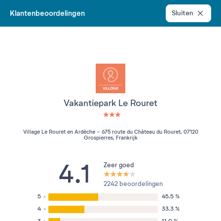
Klantenbeoordelingen
Sluiten
Vakantiepark Le Rouret
3 étoiles sur 5
Village Le Rouret en Ardèche - 675 route du Château du Rouret, 07120
Grospierres, Frankrijk
4.1
Zeer goed
2242 beoordelingen
5
45.5 %
4
33.3 %