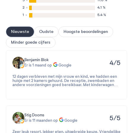
3
11.0 %
2
4.1 %
1
5.4 %
Nieuwste
Oudste
Hoogste beoordelingen
Minder goede cijfers
Benjamin Blok
4/5
Er is 1 maand op
Google
12 dagen verbleven met mijn vrouw en kind, we hadden een
huisje met 2 kamers gehuurd. De receptie, zwembaden en
andere voorzieningen goed bereikbaar. Met kinderwagen
kom je ook vanuit je huisje naar de receptie, je moet dan
alleen een andere route lopen.
Huisje was iets verouderd maar voldeed aan verwachtingen.
Vaatwasser was kapot gegaan, we hebben hier een melding
van gemaakt en is diezelfde ochtend nog gemaakt. Echt top!
Stig Dooms
5/5
Er is 11 maanden op
Google
Parkeerplaatsen helaas niet direct aan het huisje maar wel
mogelijkheden om auto voor het huisje neer te zetten voor
inladen/uitladen van spullen.
Zeer leuk resort, lekker eten, uitgebreide keuze. Vriendelijke