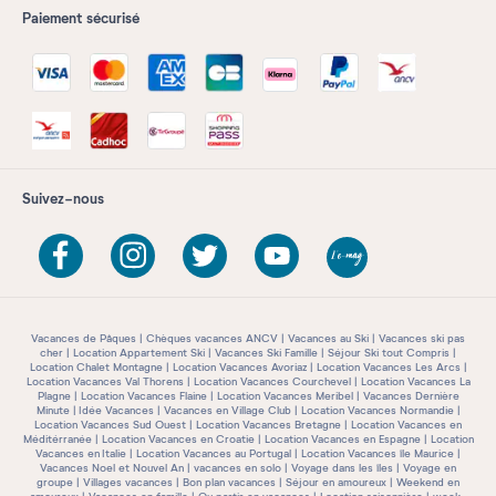
Paiement sécurisé
Suivez-nous
Vacances de Pâques
Chèques vacances ANCV
Vacances au Ski
Vacances ski pas
cher
Location Appartement Ski
Vacances Ski Famille
Séjour Ski tout Compris
Location Chalet Montagne
Location Vacances Avoriaz
Location Vacances Les Arcs
Location Vacances Val Thorens
Location Vacances Courchevel
Location Vacances La
Plagne
Location Vacances Flaine
Location Vacances Meribel
Vacances Dernière
Minute
Idée Vacances
Vacances en Village Club
Location Vacances Normandie
Location Vacances Sud Ouest
Location Vacances Bretagne
Location Vacances en
Méditérranée
Location Vacances en Croatie
Location Vacances en Espagne
Location
Vacances en Italie
Location Vacances au Portugal
Location Vacances île Maurice
Vacances Noel et Nouvel An
vacances en solo
Voyage dans les îles
Voyage en
groupe
Villages vacances
Bon plan vacances
Séjour en amoureux
Weekend en