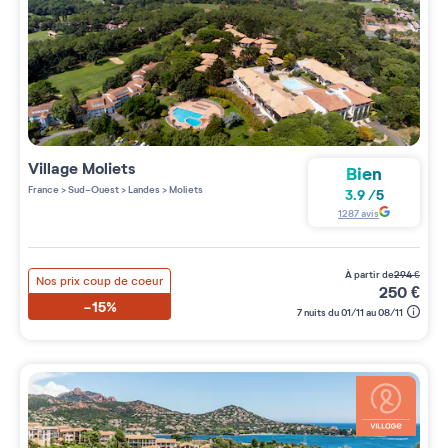
Village
Moliets
Bien
France
>
Sud-Ouest
>
Landes
>
Moliets
3.9
/
5
1287
avis
à partir de
294
€
Nos prix coup de coeur
250
€
-15%
7 nuits du 01/11 au 08/11