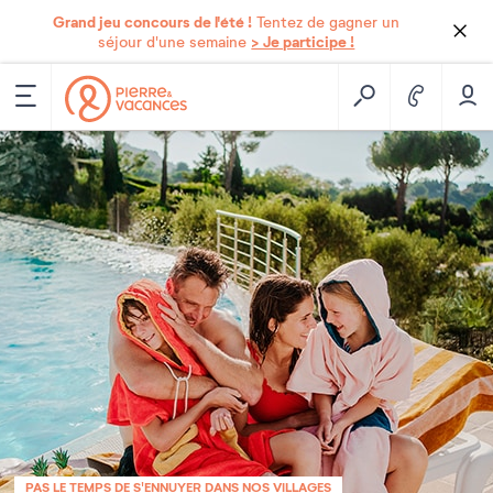
Grand jeu concours de l'été !
Tentez de gagner un
> Je participe !
séjour d'une semaine
PAS LE TEMPS DE S'ENNUYER DANS NOS VILLAGES