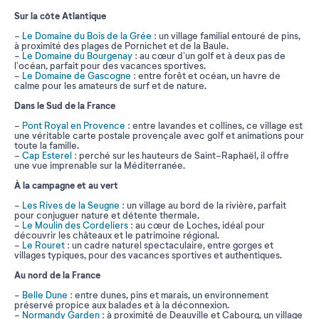
Sur la côte Atlantique
-
Le Domaine du Bois de la Grée
: un village familial entouré de pins,
à proximité des plages de Pornichet et de la Baule.
-
Le Domaine du Bourgenay
: au cœur d’un golf et à deux pas de
l’océan, parfait pour des vacances sportives.
-
Le Domaine de Gascogne
: entre forêt et océan, un havre de
calme pour les amateurs de surf et de nature.
Dans le Sud de la France
-
Pont Royal en Provence
: entre lavandes et collines, ce village est
une véritable carte postale provençale avec golf et animations pour
toute la famille.
-
Cap Esterel
: perché sur les hauteurs de Saint-Raphaël, il offre
une vue imprenable sur la Méditerranée.
À la campagne et au vert
-
Les Rives de la Seugne
: un village au bord de la rivière, parfait
pour conjuguer nature et détente thermale.
-
Le Moulin des Cordeliers
: au cœur de Loches, idéal pour
découvrir les châteaux et le patrimoine régional.
-
Le Rouret
: un cadre naturel spectaculaire, entre gorges et
villages typiques, pour des vacances sportives et authentiques.
Au nord de la France
-
Belle Dune
: entre dunes, pins et marais, un environnement
préservé propice aux balades et à la déconnexion.
-
Normandy Garden
: à proximité de Deauville et Cabourg, un village