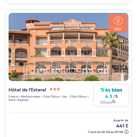
Très bien
Hôtel de l'Esterel
3 étoiles sur 5
4.3
/
5
France
>
Méditerranée - Côte D'Azur
>
Var - Côte D'Azur
>
Saint-Raphaël
295
avis
à partir de
441
€
7 nuits du 02/04 au 09/04