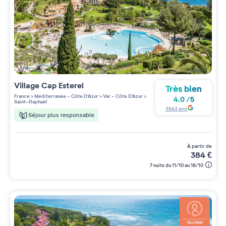
Village
Cap Esterel
Très bien
France
>
Méditerranée - Côte D'Azur
>
Var - Côte D'Azur
>
4.0
/
5
Saint-Raphaël
3843
avis
Séjour plus responsable
à partir de
384
€
7 nuits du 11/10 au 18/10