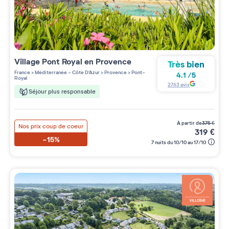
Village
Pont Royal en Provence
Très bien
France
>
Méditerranée - Côte D'Azur
>
Provence
>
Pont-
4.1
/
5
Royal
2763
avis
Séjour plus responsable
à partir de
375
€
Nos prix coup de coeur
319
€
-15%
7 nuits du 10/10 au 17/10