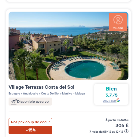
Village
Terrazas Costa del Sol
Bien
Espagne
>
Andalousie
>
Costa Del Sol
>
Manilva - Malaga
3.7
/
5
2828
avis
Disponible avec vol
à partir de
359
€
Nos prix coup de coeur
306
€
-15%
7 nuits du 05/12 au 12/12