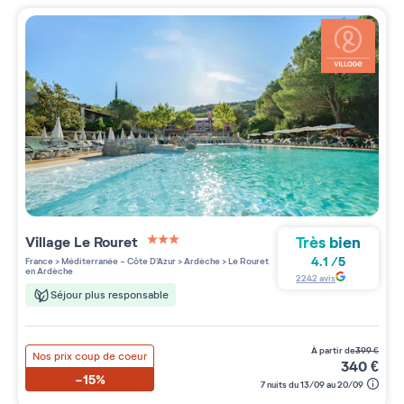
Très bien
Village
Le Rouret
3 étoiles sur 5
4.1
/
5
France
>
Méditerranée - Côte D'Azur
>
Ardèche
>
Le Rouret
en Ardèche
2242
avis
Séjour plus responsable
à partir de
399
€
Nos prix coup de coeur
340
€
-15%
7 nuits du 13/09 au 20/09