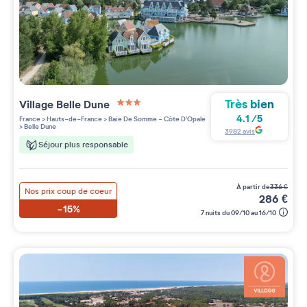
Très bien
Village
Belle Dune
3 étoiles sur 5
4.1
/
5
France
>
Hauts-de-France
>
Baie De Somme - Côte D'Opale
>
Belle Dune
3982
avis
Séjour plus responsable
à partir de
336
€
Nos prix coup de coeur
286
€
-15%
7 nuits du 09/10 au 16/10