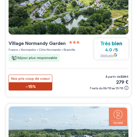
Très bien
Village
Normandy Garden
3 étoiles sur 5
4.0
/
5
France
>
Normandie
>
Côte Normande
>
Branville
3464
avis
Séjour plus responsable
à partir de
328
€
Nos prix coup de coeur
279
€
-15%
7 nuits du 06/10 au 13/10