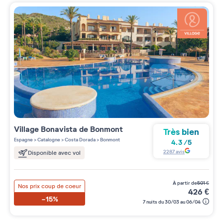
Village
Bonavista de Bonmont
Très bien
Espagne
>
Catalogne
>
Costa Dorada
>
Bonmont
4.3
/
5
2287
avis
Disponible avec vol
à partir de
501
€
Nos prix coup de coeur
426
€
-15%
7 nuits du 30/03 au 06/04