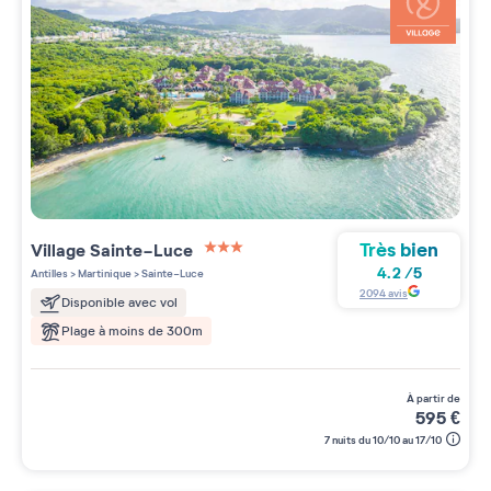
Très bien
Village
Sainte-Luce
3 étoiles sur 5
4.2
/
5
Antilles
>
Martinique
>
Sainte-Luce
2094
avis
Disponible avec vol
Plage à moins de 300m
à partir de
595
€
7 nuits du 10/10 au 17/10