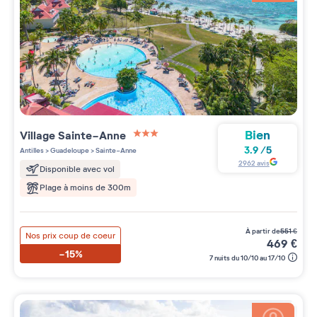
Bien
Village
Sainte-Anne
3 étoiles sur 5
3.9
/
5
Antilles
>
Guadeloupe
>
Sainte-Anne
2962
avis
Disponible avec vol
Plage à moins de 300m
à partir de
551
€
Nos prix coup de coeur
469
€
-15%
7 nuits du 10/10 au 17/10