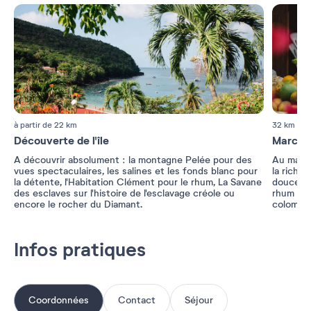
à partir de 22 km
32 km
Découverte de l'île
Marché
A découvrir absolument : la montagne Pelée pour des
Au march
vues spectaculaires, les salines et les fonds blanc pour
la riches
la détente, l'Habitation Clément pour le rhum, La Savane
douce, ig
des esclaves sur l'histoire de l'esclavage créole ou
rhum et 
encore le rocher du Diamant.
colombo 
Infos pratiques
Coordonnées
Contact
Séjour