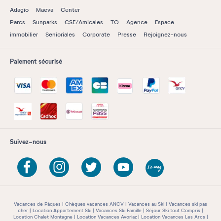
Adagio
Maeva
Center
Parcs
Sunparks
CSE/Amicales
TO
Agence
Espace
immobilier
Senioriales
Corporate
Presse
Rejoignez-nous
Paiement sécurisé
Suivez-nous
Vacances de Pâques
Chèques vacances ANCV
Vacances au Ski
Vacances ski pas
cher
Location Appartement Ski
Vacances Ski Famille
Séjour Ski tout Compris
Location Chalet Montagne
Location Vacances Avoriaz
Location Vacances Les Arcs