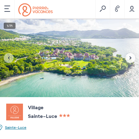
1
/
71
Village
Sainte-Luce
3 étoiles sur 5
Sainte-Luce