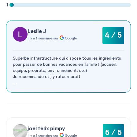
1
Leslie J
4 / 5
Il y a 1 semaine sur
Google
Superbe infrastructure qui dispose tous les ingrédients
pour passer de bonnes vacances en famille ! (accueil,
équipe, propreté, environnement, etc)
Je recommande et j'y retournerai !
Petit point d'amélioration: un buffet midi plus fourni ou
réajuster les
...
Voir plus
joel felix pimpy
5 / 5
Il y a 1 semaine sur
Google