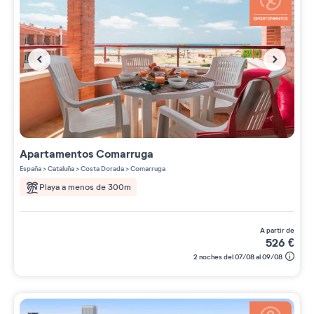
Apartamentos
Comarruga
España
>
Cataluña
>
Costa Dorada
>
Comarruga
Playa a menos de 300m
a partir de
526
€
2 noches del 07/08 al 09/08