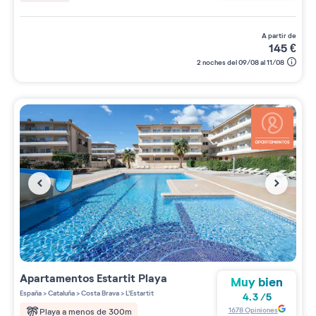
a partir de
145
€
2 noches del 09/08 al 11/08
Apartamentos
Estartit Playa
Muy bien
España
>
Cataluña
>
Costa Brava
>
L'Estartit
4.3
/
5
1678
Opiniones
Playa a menos de 300m