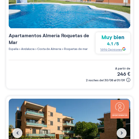
Apartamentos
Almería Roquetas de
Muy bien
Mar
4.1
/
5
España
>
Andalucía
>
Costa de Almería
>
Roquetas de mar
1694
Opiniones
a partir de
246
€
2 noches del 30/08 al 01/09