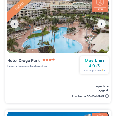
NUEVO
Muy bien
Hotel Drago Park
4 étoiles sur 5
4.0
/
5
España
>
Canarias
>
Fuerteventura
2093
Opiniones
a partir de
355
€
2 noches del 30/08 al 01/09