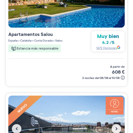
Apartamentos
Salou
Muy bien
España
>
Cataluña
>
Costa Dorada
>
Salou
4.2
/
5
1472
Opiniones
Estancia más responsable
a partir de
608
€
2 noches del 08/08 al 10/08
NUEVO