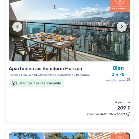
Bien
Apartamentos
Benidorm Horizon
3.4
/
5
España
>
Comunidad Valenciana
>
Costa Blanca
>
Benidorm
643
Opiniones
Estancia más responsable
a partir de
209
€
2 noches del 15/09 al 17/09