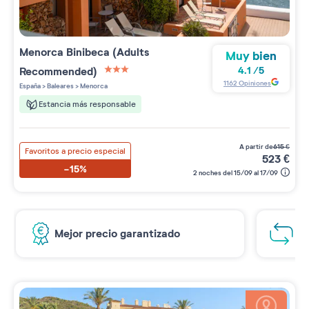
Menorca Binibeca (Adults
Muy bien
Recommended)
4.1
/
5
3 étoiles sur 5
1162
Opiniones
España
>
Baleares
>
Menorca
Estancia más responsable
a partir de
615
€
Favoritos a precio especial
523
€
-15%
2 noches del 15/09 al 17/09
Mejor precio garantizado
1€