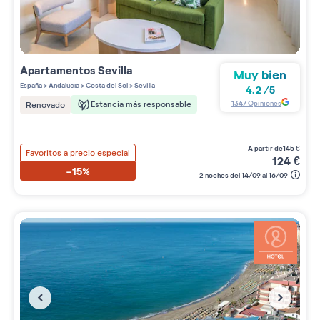
Apartamentos
Sevilla
Muy bien
España
>
Andalucía
>
Costa del Sol
>
Sevilla
4.2
/
5
1347
Opiniones
Estancia más responsable
Renovado
a partir de
145
€
Favoritos a precio especial
124
€
-15%
2 noches del 14/09 al 16/09