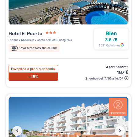
Bien
Hotel El Puerto
3 étoiles sur 5
3.8
/
5
España
>
Andalucía
>
Costa del Sol
>
Fuengirola
3621
Opiniones
Playa a menos de 300m
a partir de
219
€
Favoritos a precio especial
187
€
-15%
2 noches del 14/09 al 16/09