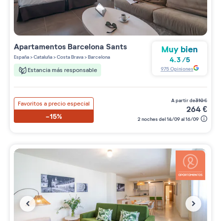
Apartamentos
Barcelona Sants
Muy bien
España
>
Cataluña
>
Costa Brava
>
Barcelona
4.3
/
5
975
Opiniones
Estancia más responsable
a partir de
310
€
Favoritos a precio especial
264
€
-15%
2 noches del 14/09 al 16/09