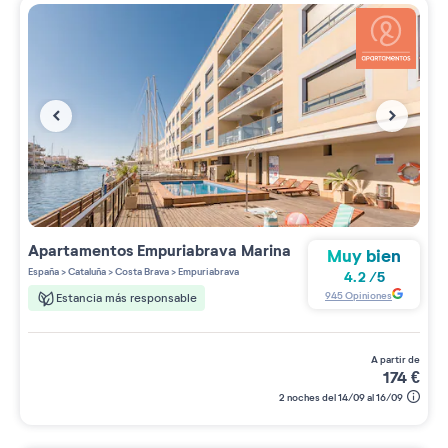
Apartamentos
Empuriabrava Marina
Muy bien
España
>
Cataluña
>
Costa Brava
>
Empuriabrava
4.2
/
5
945
Opiniones
Estancia más responsable
a partir de
174
€
2 noches del 14/09 al 16/09