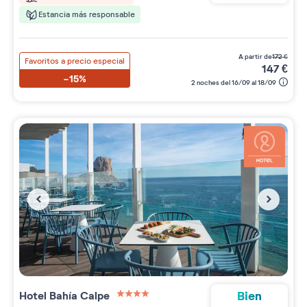
Estancia más responsable
a partir de
172
€
Favoritos a precio especial
147
€
-15%
2 noches del 16/09 al 18/09
Bien
Hotel Bahía Calpe