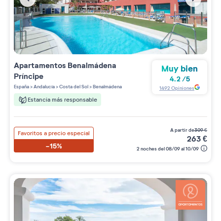
Apartamentos
Benalmádena
Muy bien
Príncipe
4.2
/
5
España
>
Andalucía
>
Costa del Sol
>
Benalmádena
1492
Opiniones
Estancia más responsable
a partir de
309
€
Favoritos a precio especial
263
€
-15%
2 noches del 08/09 al 10/09