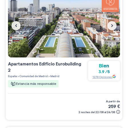
Apartamentos
Edificio Eurobuilding
Bien
2
3.9
/
5
España
>
Comunidad de Madrid
>
Madrid
1278
Opiniones
Estancia más responsable
a partir de
259
€
2 noches del 22/08 al 24/08