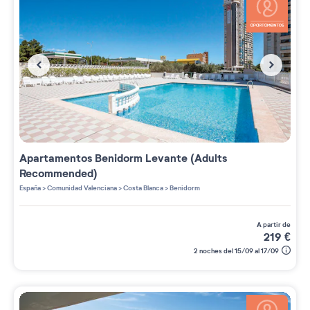
Apartamentos
Benidorm Levante (Adults
Recommended)
España
>
Comunidad Valenciana
>
Costa Blanca
>
Benidorm
a partir de
219
€
2 noches del 15/09 al 17/09