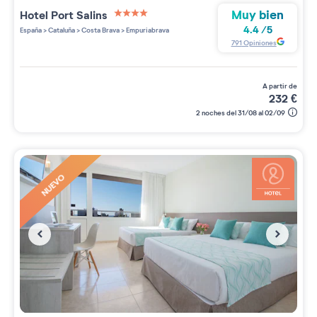
Muy bien
Hotel Port Salins
4 étoiles sur 5
4.4
/
5
España
>
Cataluña
>
Costa Brava
>
Empuriabrava
791
Opiniones
a partir de
232
€
2 noches del 31/08 al 02/09
NUEVO