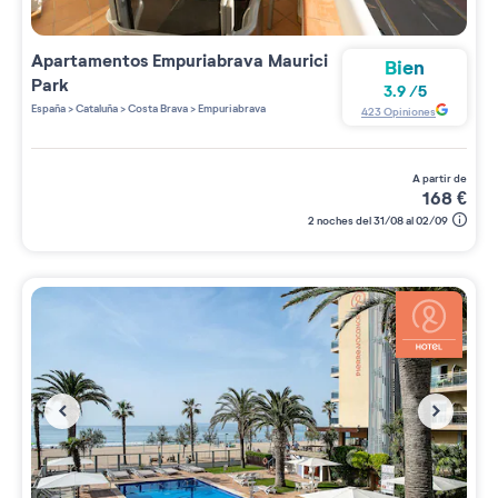
Apartamentos
Empuriabrava Maurici
Bien
Park
3.9
/
5
España
>
Cataluña
>
Costa Brava
>
Empuriabrava
423
Opiniones
a partir de
168
€
2 noches del 31/08 al 02/09