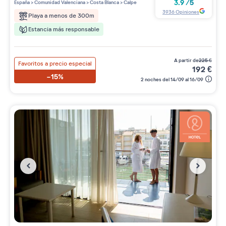
4 étoiles sur 5
3.9
/
5
España
>
Comunidad Valenciana
>
Costa Blanca
>
Calpe
3936
Opiniones
Playa a menos de 300m
Estancia más responsable
a partir de
225
€
Favoritos a precio especial
192
€
-15%
2 noches del 14/09 al 16/09