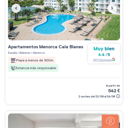
Apartamentos
Menorca Cala Blanes
Muy bien
España
>
Baleares
>
Menorca
4.4
/
5
297
Opiniones
Playa a menos de 300m
Estancia más responsable
a partir de
542
€
2 noches del 22/08 al 24/08