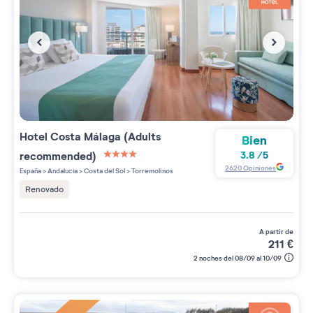
Hotel Costa Málaga (Adults
Bien
recommended)
3.8
/
5
4 étoiles sur 5
2620
Opiniones
España
>
Andalucía
>
Costa del Sol
>
Torremolinos
Renovado
a partir de
211
€
2 noches del 08/09 al 10/09