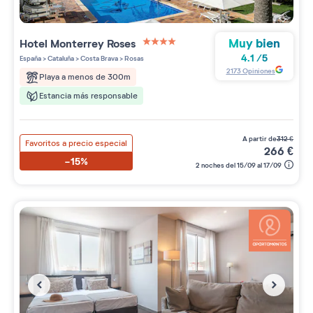
Muy bien
Hotel Monterrey Roses
4 étoiles sur 5
4.1
/
5
España
>
Cataluña
>
Costa Brava
>
Rosas
2173
Opiniones
Playa a menos de 300m
Estancia más responsable
a partir de
312
€
Favoritos a precio especial
266
€
-15%
2 noches del 15/09 al 17/09