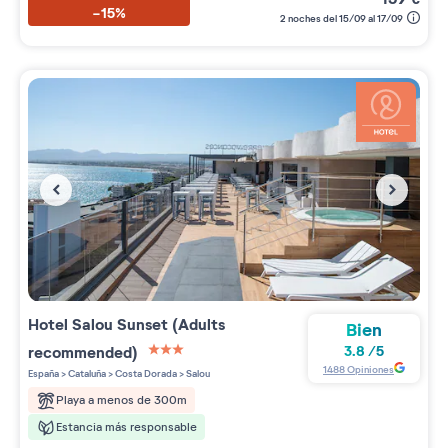
-15%
2 noches del 15/09 al 17/09
Hotel Salou Sunset (Adults
Bien
recommended)
3.8
/
5
3 étoiles sur 5
1488
Opiniones
España
>
Cataluña
>
Costa Dorada
>
Salou
Playa a menos de 300m
Estancia más responsable