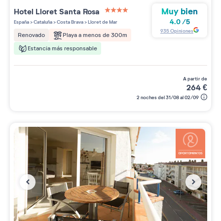
Muy bien
Hotel Lloret Santa Rosa
4 étoiles sur 5
4.0
/
5
España
>
Cataluña
>
Costa Brava
>
Lloret de Mar
935
Opiniones
Playa a menos de 300m
Renovado
Estancia más responsable
a partir de
264
€
2 noches del 31/08 al 02/09