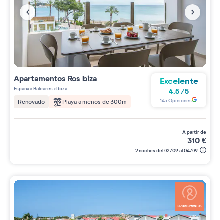
Apartamentos
Ros Ibiza
Excelente
España
>
Baleares
>
Ibiza
4.5
/
5
145
Opiniones
Playa a menos de 300m
Renovado
a partir de
310
€
2 noches del 02/09 al 04/09