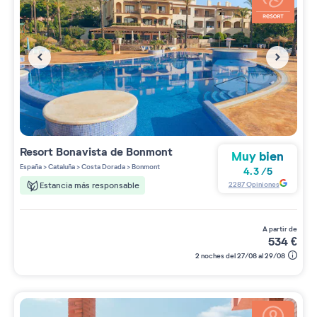
Resort
Bonavista de Bonmont
Muy bien
España
>
Cataluña
>
Costa Dorada
>
Bonmont
4.3
/
5
2287
Opiniones
Estancia más responsable
a partir de
534
€
2 noches del 27/08 al 29/08