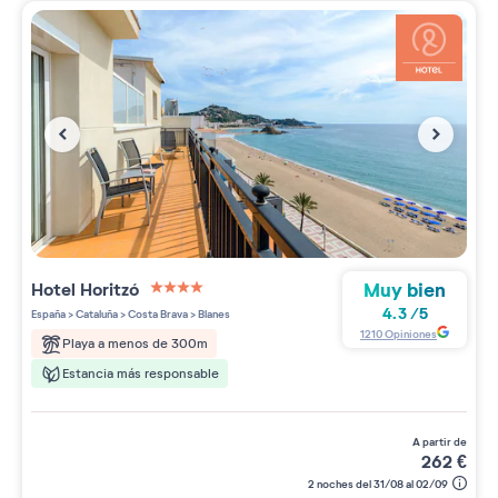
Muy bien
Hotel Horitzó
4 étoiles sur 5
4.3
/
5
España
>
Cataluña
>
Costa Brava
>
Blanes
1210
Opiniones
Playa a menos de 300m
Estancia más responsable
a partir de
262
€
2 noches del 31/08 al 02/09