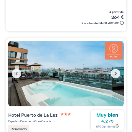
a partir de
264
€
2 noches del 31/08 al 02/09
Muy bien
Hotel Puerto de La Luz
3 étoiles sur 5
4.2
/
5
España
>
Canarias
>
Gran Canaria
870
Opiniones
Renovado