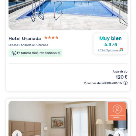
Muy bien
Hotel Granada
4 étoiles sur 5
4.3
/
5
España
>
Andalucía
>
Granada
2426
Opiniones
Estancia más responsable
a partir de
120
€
2 noches del 30/08 al 01/09