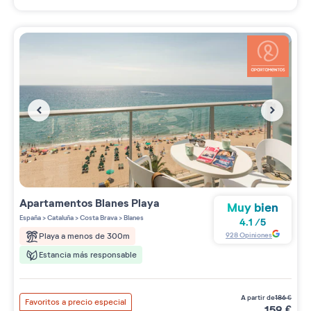
Apartamentos
Blanes Playa
Muy bien
España
>
Cataluña
>
Costa Brava
>
Blanes
4.1
/
5
928
Opiniones
Playa a menos de 300m
Estancia más responsable
a partir de
186
€
Favoritos a precio especial
159
€