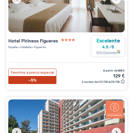
Excelente
Hotel Pirineos Figueres
4 étoiles sur 5
4.5
/
5
España
>
Cataluña
>
Figueres
1976
Opiniones
a partir de
135
€
Favoritos a precio especial
129
€
-5%
2 noches del 23/08 al 25/08