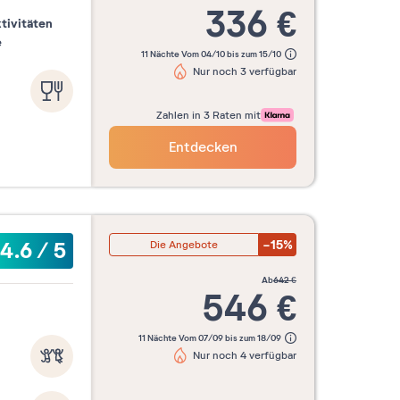
336
€
tivitäten
e
11 Nächte Vom 04/10 bis zum 15/10
Nur noch 3 verfügbar
Zahlen in 3 Raten mit
Entdecken
-15%
4.6
/
5
Die Angebote
ab
642
€
546
€
11 Nächte Vom 07/09 bis zum 18/09
Nur noch 4 verfügbar