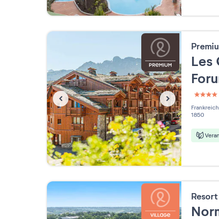
Premiu
Les 
For
4 étoi
Frankreich
1850
Vera
Resor
Nor