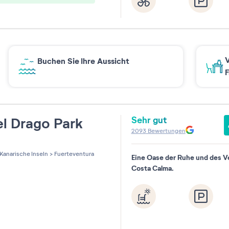
V
Buchen Sie Ihre Aussicht
F
Sehr gut
l Drago Park
2093
Bewertungen
les sur 5
Kanarische Inseln
>
Fuerteventura
Eine Oase der Ruhe und des V
Costa Calma.