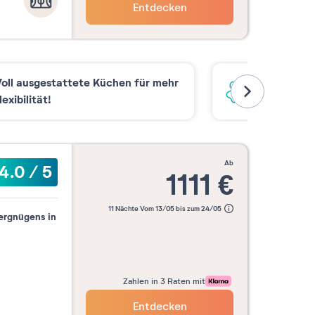
Entdecken
oll ausgestattete Küchen für mehr
Haustiere w
lexibilität!
ab
4.0
/
5
1111
€
11 Nächte Vom 13/05 bis zum 24/05
ergnügens in
Zahlen in 3 Raten mit
Entdecken