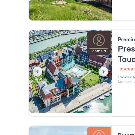
Premiu
Pres
Tou
5 étoi
Frankreich
Normandi