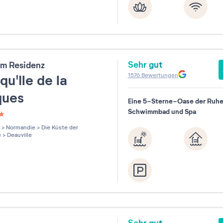
Sehr gut
m Residenz
1576
Bewertungen
qu'Ile de la
ques
Eine 5-Sterne-Oase der Ruhe
Schwimmbad und Spa
les sur 5
>
Normandie
>
Die Küste der
e
>
Deauville