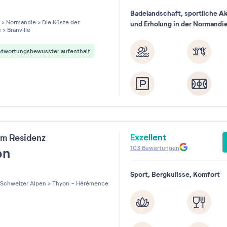
Badelandschaft, sportliche Ak
les sur 5
>
Normandie
>
Die Küste der
und Erholung in der Normandi
e
>
Branville
ntwortungsbewusster aufenthalt
Exzellent
m Residenz
103
Bewertungen
on
Sport, Bergkulisse, Komfort
les sur 5
Schweizer Alpen
>
Thyon - Hérémence