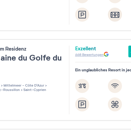
Exzellent
m Residenz
668
Bewertungen
ine du Golfe du
n
Ein unglaubliches Resort in je
les sur 5
>
Mittelmeer - Côte D'Azur
>
-Roussillon
>
Saint-Cyprien