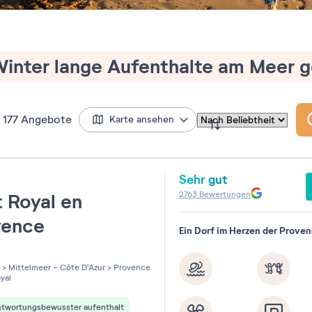
inter lange Aufenthalte am Meer 
177
Angebote
Karte ansehen
Sehr gut
t
2763
Bewertungen
 Royal en
vence
Ein Dorf im Herzen der Prove
les sur 5
>
Mittelmeer - Côte D'Azur
>
Provence
yal
ntwortungsbewusster aufenthalt