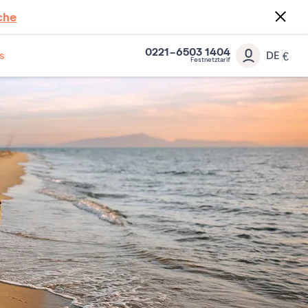
che
0221-6503 1404
s
DE
€
Festnetztarif