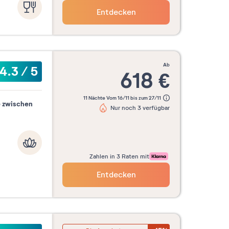
Entdecken
ab
4.3
/
5
618
€
11 Nächte Vom 16/11 bis zum 27/11
 zwischen
Nur noch 3 verfügbar
Zahlen in 3 Raten mit
Entdecken