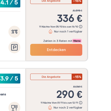
-15%
4.1
/
5
Die Angebote
ab
395
€
336
€
11 Nächte Vom 05/10 bis zum 16/10
Nur noch 1 verfügbar
Zahlen in 3 Raten mit
Entdecken
-15%
3.9
/
5
Die Angebote
ab
341
€
290
€
eans
11 Nächte Vom 01/11 bis zum 12/11
Nur noch 2 verfügbar