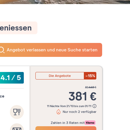
geniessen
Angebot verlassen und neue Suche starten
-15%
4.1
/
5
Die Angebote
ab
448
€
381
€
nce
11 Nächte Vom 21/10 bis zum 01/11
Nur noch 2 verfügbar
Zahlen in 3 Raten mit