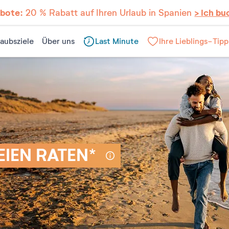
ebote:
20 % Rabatt auf Ihren Urlaub in Spanien
> Ich bu
laubsziele
Über uns
Last Minute
Ihre Lieblings-Tipp
REIEN RATEN*