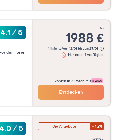
ab
4.1
/
5
1988
€
11 Nächte Vom 12/08 bis zum 23/08
vor den Toren
Nur noch 1 verfügbar
Zahlen in 3 Raten mit
Entdecken
-15%
4.0
/
5
Die Angebote
ab
395
€