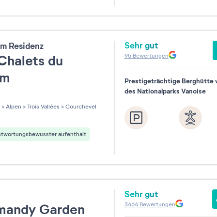
Sehr gut
m Residenz
95
Bewertungen
Chalets du
um
Prestigeträchtige Berghütte 
des Nationalparks Vanoise
les sur 5
>
Alpen
>
Trois Vallées
>
Courchevel
ntwortungsbewusster aufenthalt
Sehr gut
t
3464
Bewertungen
mandy Garden