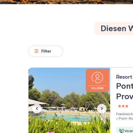
Diesen W
Filter
Resor
Pont
Pro
3 étoi
Frankreich
>
Pont-Ro
Vera