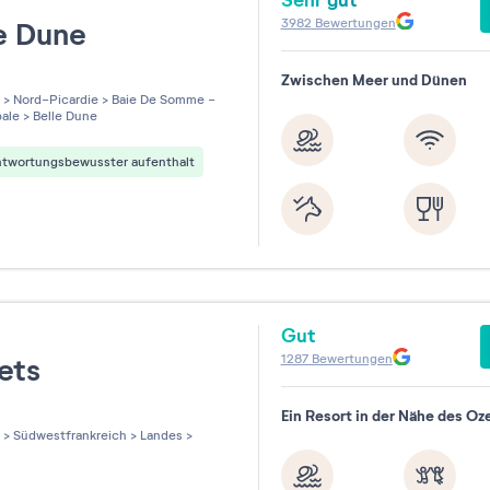
Sehr gut
t
3982
Bewertungen
le Dune
Zwischen Meer und Dünen
les sur 5
>
Nord-Picardie
>
Baie De Somme -
ale
>
Belle Dune
ntwortungsbewusster aufenthalt
Gut
t
1287
Bewertungen
iets
Ein Resort in der Nähe des Oz
les sur 5
>
Südwestfrankreich
>
Landes
>