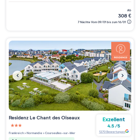
ab
308
€
7 Nächte Vom 09/01 bis zum 16/01
Residenz
Le Chant des Oiseaux
Exzellent
4.5
/
5
3 étoiles sur 5
1270
Bewertungen
Frankreich
>
Normandie
>
Courseulles-sur-Mer