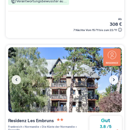
Verantwortungsbewusster aufenthalt
ab
308
€
7 Nächte Vom 15/11 bis zum 22/11
Gut
Residenz
Les Embruns
2 étoiles sur 5
3.8
/
5
Frankreich
>
Normandie
>
Die Küste der Normandie
>
Deauville