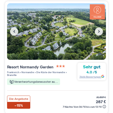
Sehr gut
Resort
Normandy Garden
3 étoiles sur 5
4.0
/
5
Frankreich
>
Normandie
>
Die Küste der Normandie
>
Branville
3464
Bewertungen
Verantwortungsbewusster aufenthalt
ab
337
€
Die Angebote
287
€
-15%
7 Nächte Vom 06/10 bis zum 13/10