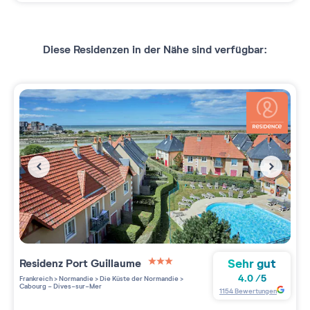
Diese Residenzen in der Nähe sind verfügbar:
Sehr gut
Residenz
Port Guillaume
3 étoiles sur 5
4.0
/
5
Frankreich
>
Normandie
>
Die Küste der Normandie
>
Cabourg - Dives-sur-Mer
1154
Bewertungen