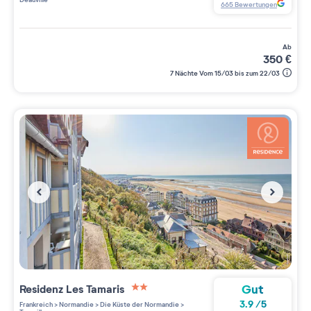
665
Bewertungen
ab
350
€
7 Nächte Vom 15/03 bis zum 22/03
Gut
Residenz
Les Tamaris
2 étoiles sur 5
3.9
/
5
Frankreich
>
Normandie
>
Die Küste der Normandie
>