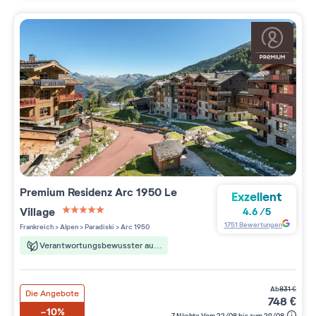
Premium Residenz
Arc 1950 Le
Exzellent
Village
4.6
/
5
5 étoiles sur 5
1751
Bewertungen
Frankreich
>
Alpen
>
Paradiski
>
Arc 1950
Verantwortungsbewusster aufenthalt
ab
831
€
Die Angebote
748
€
-10%
7 Nächte Vom 22/08 bis zum 29/08