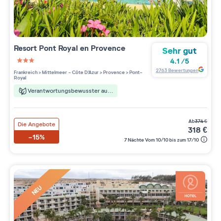
Resort
Pont Royal en Provence
Sehr gut
4.1
/
5
3 étoiles sur 5
2763
Bewertungen
Frankreich
>
Mittelmeer - Côte D'Azur
>
Provence
>
Pont-
Royal
Verantwortungsbewusster aufenthalt
ab
374
€
Die Angebote
318
€
-15%
7 Nächte Vom 10/10 bis zum 17/10
NEU