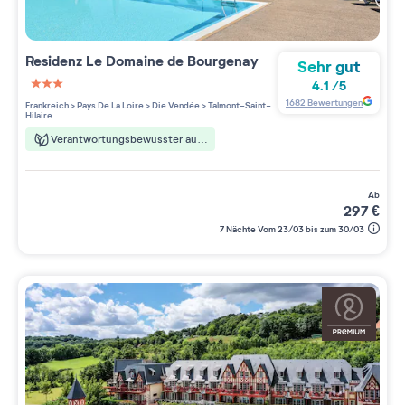
Residenz
Le Domaine de Bourgenay
Sehr gut
4.1
/
5
3 étoiles sur 5
1682
Bewertungen
Frankreich
>
Pays De La Loire
>
Die Vendée
>
Talmont-Saint-
Hilaire
Verantwortungsbewusster aufenthalt
ab
297
€
7 Nächte Vom 23/03 bis zum 30/03