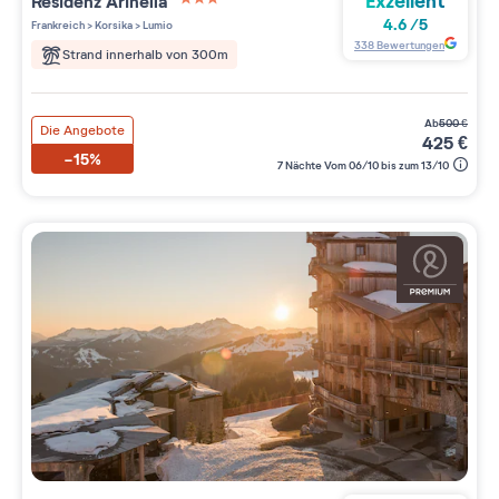
Exzellent
Residenz
Arinella
3 étoiles sur 5
4.6
/
5
Frankreich
>
Korsika
>
Lumio
338
Bewertungen
Strand innerhalb von 300m
ab
500
€
Die Angebote
425
€
-15%
7 Nächte Vom 06/10 bis zum 13/10