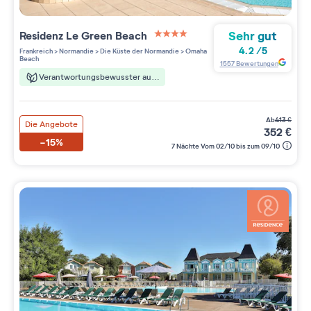
Sehr gut
Residenz
Le Green Beach
4 étoiles sur 5
4.2
/
5
Frankreich
>
Normandie
>
Die Küste der Normandie
>
Omaha
Beach
1557
Bewertungen
Verantwortungsbewusster aufenthalt
ab
413
€
Die Angebote
352
€
-15%
7 Nächte Vom 02/10 bis zum 09/10