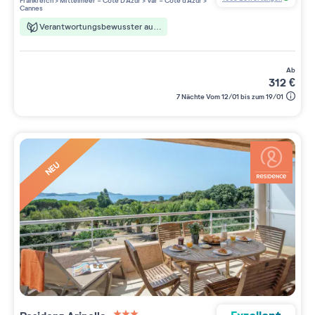
Frankreich
>
Mittelmeer - Côte D'Azur
>
Var - Côte d'Azur
>
Cannes
Verantwortungsbewusster aufenthalt
ab
312
€
7 Nächte Vom 12/01 bis zum 19/01
NEU