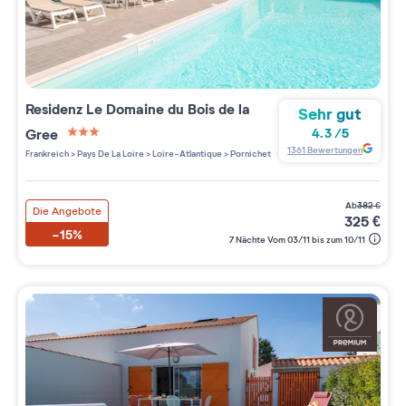
Residenz
Le Domaine du Bois de la
Sehr gut
Gree
4.3
/
5
3 étoiles sur 5
1361
Bewertungen
Frankreich
>
Pays De La Loire
>
Loire-Atlantique
>
Pornichet
ab
382
€
Die Angebote
325
€
-15%
7 Nächte Vom 03/11 bis zum 10/11