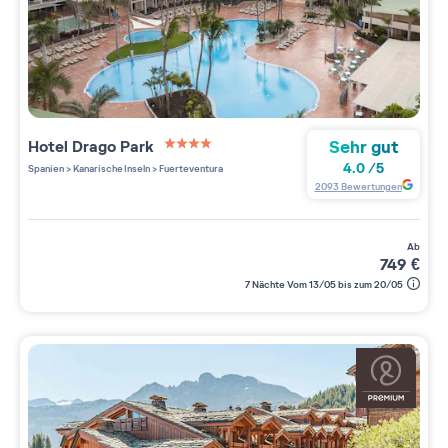
Sehr gut
Hotel Drago Park
4 étoiles sur 5
4.0
/
5
Spanien
>
Kanarische Inseln
>
Fuerteventura
2093
Bewertungen
ab
749
€
7 Nächte Vom 13/05 bis zum 20/05