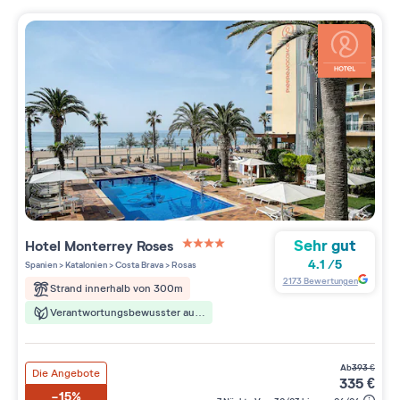
Sehr gut
Hotel Monterrey Roses
4 étoiles sur 5
4.1
/
5
Spanien
>
Katalonien
>
Costa Brava
>
Rosas
2173
Bewertungen
Strand innerhalb von 300m
Verantwortungsbewusster aufenthalt
ab
393
€
Die Angebote
335
€
-15%