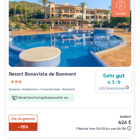
Resort
Bonavista de Bonmont
Sehr gut
4.3
/
5
3 étoiles sur 5
2287
Bewertungen
Spanien
>
Katalonien
>
Costa Dorada
>
Bonmont
Verantwortungsbewusster aufenthalt
ab
501
€
Die Angebote
426
€
-15%
7 Nächte Vom 30/03 bis zum 06/04