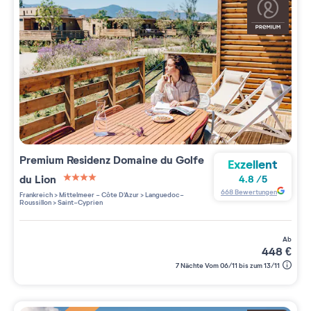
Premium Residenz
Domaine du Golfe
Exzellent
du Lion
4.8
/
5
4 étoiles sur 5
668
Bewertungen
Frankreich
>
Mittelmeer - Côte D'Azur
>
Languedoc-
Roussillon
>
Saint-Cyprien
ab
448
€
7 Nächte Vom 06/11 bis zum 13/11