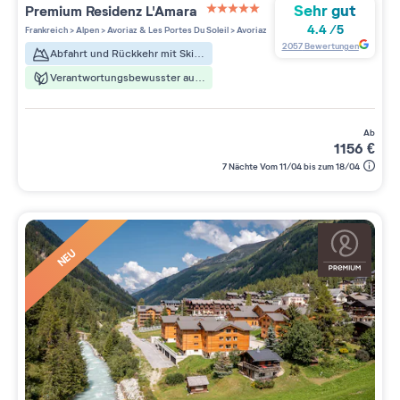
Sehr gut
Premium Residenz
L'Amara
5 étoiles sur 5
4.4
/
5
Frankreich
>
Alpen
>
Avoriaz & Les Portes Du Soleil
>
Avoriaz
2057
Bewertungen
Abfahrt und Rückkehr mit Skiern
Verantwortungsbewusster aufenthalt
ab
1156
€
7 Nächte Vom 11/04 bis zum 18/04
NEU