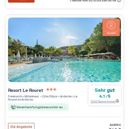
7 Nächte Vom 30/03 bis zum 06/04
Sehr gut
Resort
Le Rouret
3 étoiles sur 5
4.1
/
5
Frankreich
>
Mittelmeer - Côte D'Azur
>
Ardèche
>
Le
Rouret en Ardèche
2242
Bewertungen
Verantwortungsbewusster aufenthalt
ab
399
€
Die Angebote