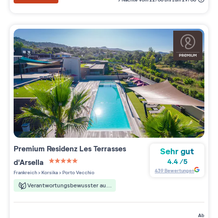
Premium Residenz
Les Terrasses
Sehr gut
d'Arsella
4.4
/
5
5 étoiles sur 5
439
Bewertungen
Frankreich
>
Korsika
>
Porto Vecchio
Verantwortungsbewusster aufenthalt
ab