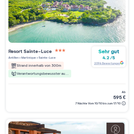
Sehr gut
Resort
Sainte-Luce
3 étoiles sur 5
4.2
/
5
Antillen
>
Martinique
>
Sainte-Luce
2094
Bewertungen
Strand innerhalb von 300m
Verantwortungsbewusster aufenthalt
ab
595
€
7 Nächte Vom 10/10 bis zum 17/10