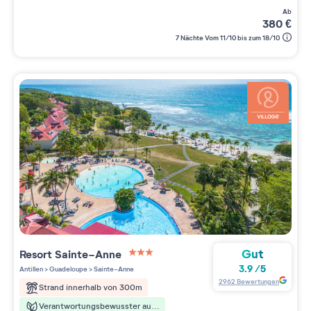
ab
380
€
7 Nächte Vom 11/10 bis zum 18/10
Gut
Resort
Sainte-Anne
3 étoiles sur 5
3.9
/
5
Antillen
>
Guadeloupe
>
Sainte-Anne
2962
Bewertungen
Strand innerhalb von 300m
Verantwortungsbewusster aufenthalt