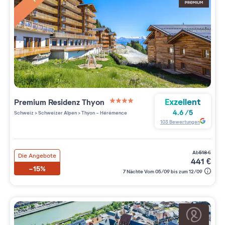
Exzellent
Premium Residenz
Thyon
4 étoiles sur 5
4.6
/
5
Schweiz
>
Schweizer Alpen
>
Thyon - Hérémence
103
Bewertungen
ab
518
€
Die Angebote
441
€
-15%
7 Nächte Vom 05/09 bis zum 12/09