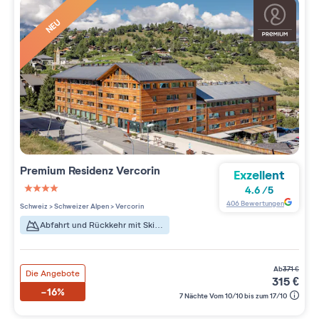
NEU
Premium Residenz
Vercorin
Exzellent
4.6
/
5
4 étoiles sur 5
406
Bewertungen
Schweiz
>
Schweizer Alpen
>
Vercorin
Abfahrt und Rückkehr mit Skiern
ab
371
€
Die Angebote
315
€
-16%
7 Nächte Vom 10/10 bis zum 17/10