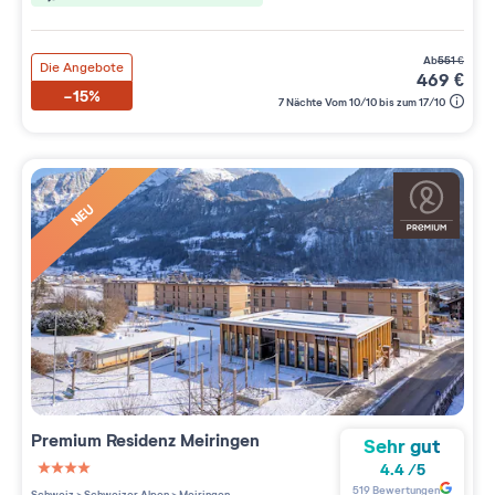
ab
551
€
Die Angebote
469
€
-15%
7 Nächte Vom 10/10 bis zum 17/10
NEU
Premium Residenz
Meiringen
Sehr gut
4.4
/
5
4 étoiles sur 5
519
Bewertungen
Schweiz
>
Schweizer Alpen
>
Meiringen