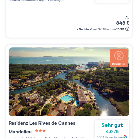
ab
848
€
7 Nächte Vom 09/01 bis zum 16/01
Residenz
Les Rives de Cannes
Sehr gut
Mandelieu
4.0
/
5
3 étoiles sur 5
1003
Bewertungen