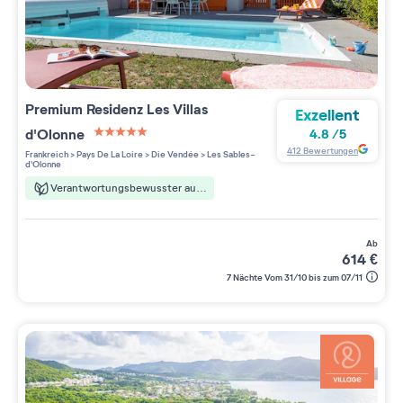
Premium Residenz
Les Villas
Exzellent
d'Olonne
4.8
/
5
5 étoiles sur 5
412
Bewertungen
Frankreich
>
Pays De La Loire
>
Die Vendée
>
Les Sables-
d'Olonne
Verantwortungsbewusster aufenthalt
ab
614
€
7 Nächte Vom 31/10 bis zum 07/11