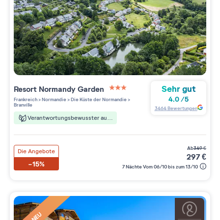
Sehr gut
Resort
Normandy Garden
3 étoiles sur 5
4.0
/
5
Frankreich
>
Normandie
>
Die Küste der Normandie
>
Branville
3464
Bewertungen
Verantwortungsbewusster aufenthalt
ab
349
€
Die Angebote
297
€
-15%
7 Nächte Vom 06/10 bis zum 13/10
NEU