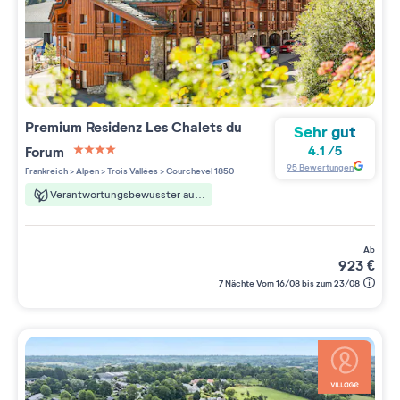
Premium Residenz
Les Chalets du
Sehr gut
Forum
4.1
/
5
4 étoiles sur 5
95
Bewertungen
Frankreich
>
Alpen
>
Trois Vallées
>
Courchevel 1850
Verantwortungsbewusster aufenthalt
ab
923
€
7 Nächte Vom 16/08 bis zum 23/08