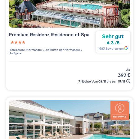
Premium Residenz
Résidence et Spa
Sehr gut
4.3
/
5
4 étoiles sur 5
1583
Bewertungen
Frankreich
>
Normandie
>
Die Küste der Normandie
>
Houlgate
ab
397
€
7 Nächte Vom 08/11 bis zum 15/11