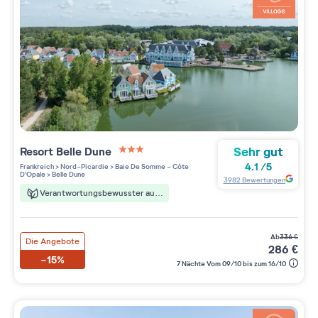
Sehr gut
Resort
Belle Dune
3 étoiles sur 5
4.1
/
5
Frankreich
>
Nord-Picardie
>
Baie De Somme - Côte
D'Opale
>
Belle Dune
3982
Bewertungen
Verantwortungsbewusster aufenthalt
ab
336
€
Die Angebote
286
€
-15%
7 Nächte Vom 09/10 bis zum 16/10