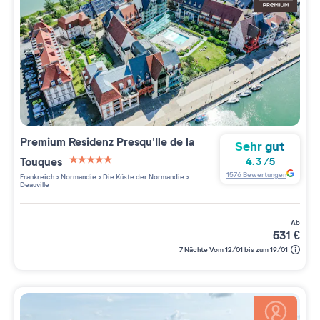
Premium Residenz
Presqu'Ile de la
Sehr gut
Touques
4.3
/
5
5 étoiles sur 5
1576
Bewertungen
Frankreich
>
Normandie
>
Die Küste der Normandie
>
Deauville
ab
531
€
7 Nächte Vom 12/01 bis zum 19/01