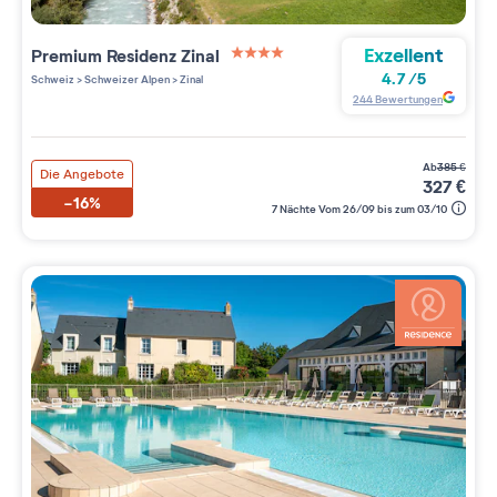
Exzellent
Premium Residenz
Zinal
4 étoiles sur 5
4.7
/
5
Schweiz
>
Schweizer Alpen
>
Zinal
244
Bewertungen
ab
385
€
Die Angebote
327
€
-16%
7 Nächte Vom 26/09 bis zum 03/10