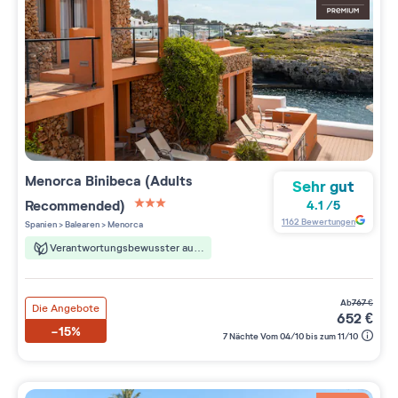
Menorca Binibeca (Adults
Sehr gut
Recommended)
4.1
/
5
3 étoiles sur 5
1162
Bewertungen
Spanien
>
Balearen
>
Menorca
Verantwortungsbewusster aufenthalt
ab
767
€
Die Angebote
652
€
-15%
7 Nächte Vom 04/10 bis zum 11/10