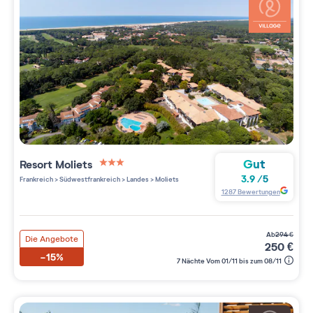
Gut
Resort
Moliets
3 étoiles sur 5
3.9
/
5
Frankreich
>
Südwestfrankreich
>
Landes
>
Moliets
1287
Bewertungen
ab
294
€
Die Angebote
250
€
-15%
7 Nächte Vom 01/11 bis zum 08/11