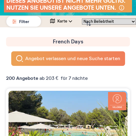
DIESES ANGEBOT IST NICHT MEHR GÜLTIG.
NUTZEN SIE UNSERE ANGEBOTE UNTEN.
Filter
Karte
French Days
Angebot verlassen und neue Suche starten
200
Angebote
ab
203 €
für 7 nächte