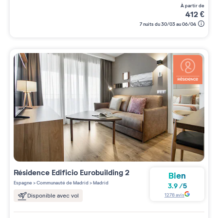
à partir de
412
€
7 nuits du 30/03 au 06/04
Résidence
Edificio Eurobuilding 2
Bien
Espagne
>
Communauté de Madrid
>
Madrid
3.9
/
5
1278
avis
Disponible avec vol