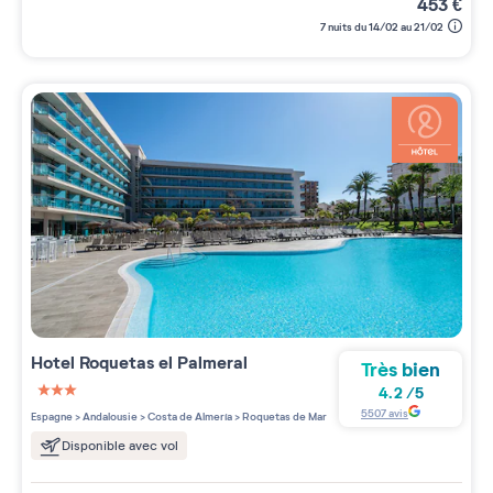
453
€
7 nuits du 14/02 au 21/02
Hotel Roquetas el Palmeral
Très bien
4.2
/
5
3 étoiles sur 5
5507
avis
Espagne
>
Andalousie
>
Costa de Almería
>
Roquetas de Mar
Disponible avec vol