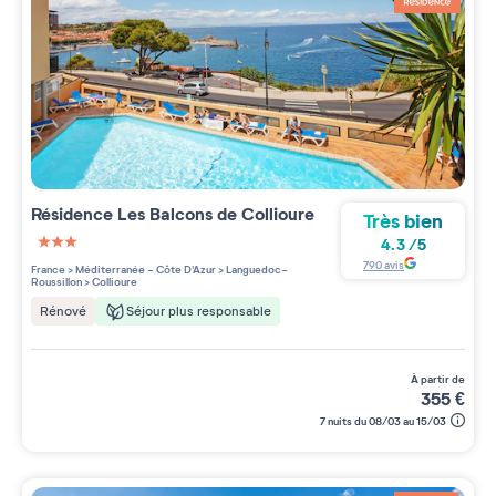
Résidence
Les Balcons de Collioure
Très bien
4.3
/
5
3 étoiles sur 5
790
avis
France
>
Méditerranée - Côte D'Azur
>
Languedoc-
Roussillon
>
Collioure
Séjour plus responsable
Rénové
à partir de
355
€
7 nuits du 08/03 au 15/03