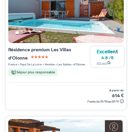
Résidence premium
Les Villas
Excellent
d'Olonne
4.8
/
5
5 étoiles sur 5
412
avis
France
>
Pays De La Loire
>
Vendée
>
Les Sables-d'Olonne
Séjour plus responsable
à partir de
614
€
7 nuits du 31/10 au 07/11