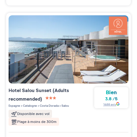
Hotel Salou Sunset (Adults
Bien
recommended)
3.8
/
5
3 étoiles sur 5
1488
avis
Espagne
>
Catalogne
>
Costa Dorada
>
Salou
Disponible avec vol
Plage à moins de 300m