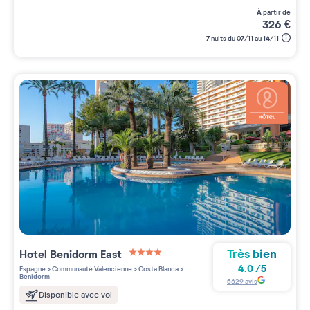
à partir de
326
€
7 nuits du 07/11 au 14/11
Très bien
Hotel Benidorm East
4 étoiles sur 5
4.0
/
5
Espagne
>
Communauté Valencienne
>
Costa Blanca
>
Benidorm
5629
avis
Disponible avec vol