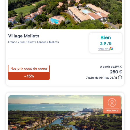
Village
Moliets
Bien
France
>
Sud-Ouest
>
Landes
>
Moliets
3.9
/
5
1287
avis
à partir de
294
€
Nos prix coup de coeur
250
€
-15%
7 nuits du 01/11 au 08/11