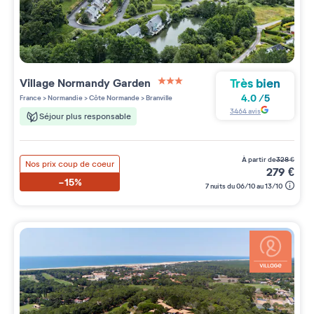
Très bien
Village
Normandy Garden
3 étoiles sur 5
4.0
/
5
France
>
Normandie
>
Côte Normande
>
Branville
3464
avis
Séjour plus responsable
à partir de
328
€
Nos prix coup de coeur
279
€
-15%
7 nuits du 06/10 au 13/10