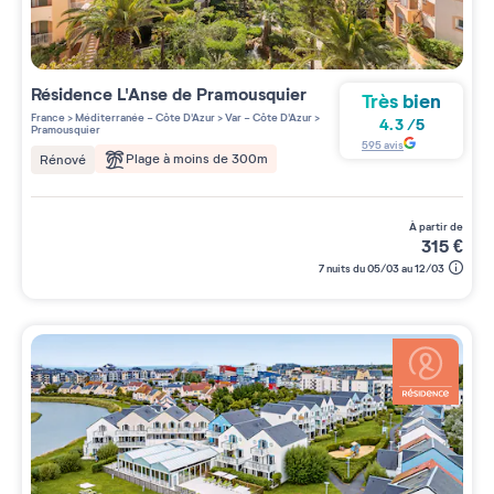
Résidence
L'Anse de Pramousquier
Très bien
France
>
Méditerranée - Côte D'Azur
>
Var - Côte D'Azur
>
4.3
/
5
Pramousquier
595
avis
Plage à moins de 300m
Rénové
à partir de
315
€
7 nuits du 05/03 au 12/03