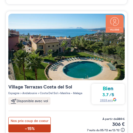
Village
Terrazas Costa del Sol
Bien
Espagne
>
Andalousie
>
Costa Del Sol
>
Manilva - Malaga
3.7
/
5
2828
avis
Disponible avec vol
à partir de
359
€
Nos prix coup de coeur
306
€
-15%
7 nuits du 05/12 au 12/12