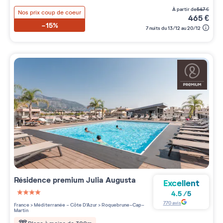
à partir de
547
€
Nos prix coup de coeur
465
€
-15%
7 nuits du 13/12 au 20/12
Résidence premium
Julia Augusta
Excellent
4.5
/
5
4 étoiles sur 5
770
avis
France
>
Méditerranée - Côte D'Azur
>
Roquebrune-Cap-
Martin