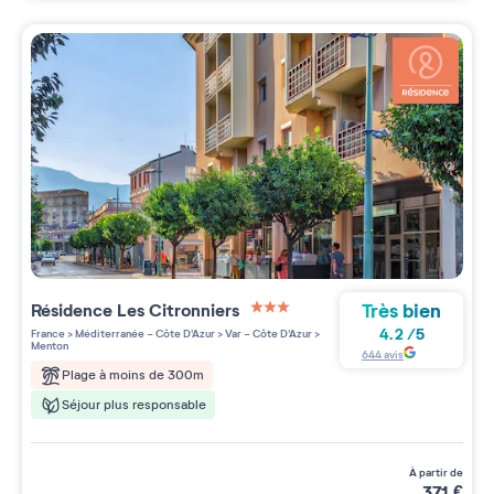
Très bien
Résidence
Les Citronniers
3 étoiles sur 5
4.2
/
5
France
>
Méditerranée - Côte D'Azur
>
Var - Côte D'Azur
>
Menton
644
avis
Plage à moins de 300m
Séjour plus responsable
à partir de
371
€