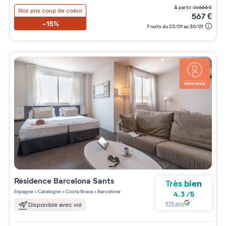
à partir de
666
€
Nos prix coup de coeur
567
€
-15%
7 nuits du 23/01 au 30/01
Résidence
Barcelona Sants
Très bien
Espagne
>
Catalogne
>
Costa Brava
>
Barcelone
4.3
/
5
975
avis
Disponible avec vol