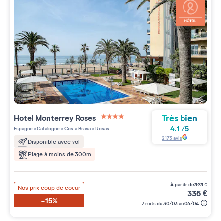
Très bien
Hotel Monterrey Roses
4 étoiles sur 5
4.1
/
5
Espagne
>
Catalogne
>
Costa Brava
>
Rosas
2173
avis
Disponible avec vol
Plage à moins de 300m
à partir de
393
€
Nos prix coup de coeur
335
€
-15%
7 nuits du 30/03 au 06/04