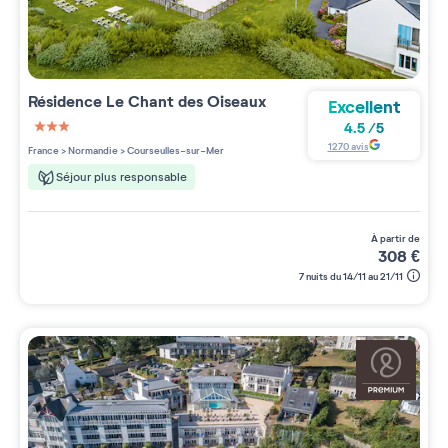
Résidence
Le Chant des Oiseaux
Excellent
4.5
/
5
3 étoiles sur 5
1270
avis
France
>
Normandie
>
Courseulles-sur-Mer
Séjour plus responsable
à partir de
308
€
7 nuits du 14/11 au 21/11