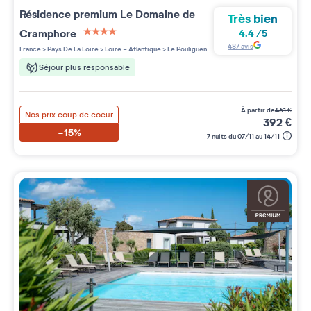
Résidence premium
Le Domaine de
Très bien
Cramphore
4.4
/
5
4 étoiles sur 5
487
avis
France
>
Pays De La Loire
>
Loire - Atlantique
>
Le Pouliguen
Séjour plus responsable
à partir de
461
€
Nos prix coup de coeur
392
€
-15%
7 nuits du 07/11 au 14/11