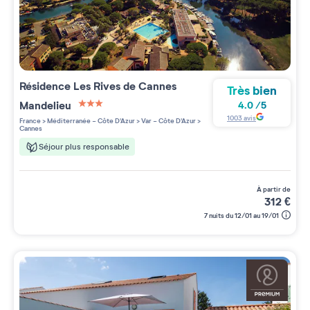
Résidence
Les Rives de Cannes
Très bien
Mandelieu
4.0
/
5
3 étoiles sur 5
1003
avis
France
>
Méditerranée - Côte D'Azur
>
Var - Côte D'Azur
>
Cannes
Séjour plus responsable
à partir de
312
€
7 nuits du 12/01 au 19/01