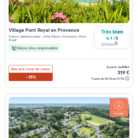
Village
Pont Royal en Provence
Très bien
France
>
Méditerranée - Côte D'Azur
>
Provence
>
Pont-
4.1
/
5
Royal
2763
avis
Séjour plus responsable
à partir de
375
€
Nos prix coup de coeur
319
€
-15%
7 nuits du 10/10 au 17/10