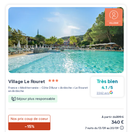
Très bien
Village
Le Rouret
3 étoiles sur 5
4.1
/
5
France
>
Méditerranée - Côte D'Azur
>
Ardèche
>
Le Rouret
en Ardèche
2242
avis
Séjour plus responsable
à partir de
399
€
Nos prix coup de coeur
340
€
-15%
7 nuits du 13/09 au 20/09