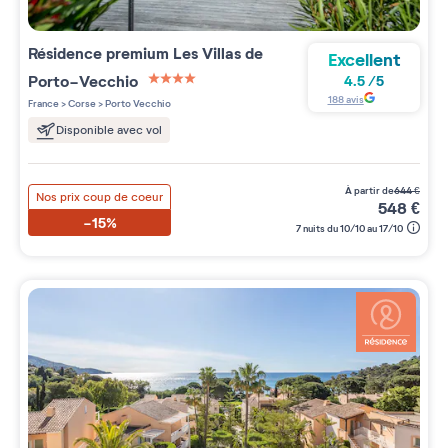
Résidence premium
Les Villas de
Excellent
Porto-Vecchio
4.5
/
5
4 étoiles sur 5
188
avis
France
>
Corse
>
Porto Vecchio
Disponible avec vol
à partir de
644
€
Nos prix coup de coeur
548
€
-15%
7 nuits du 10/10 au 17/10