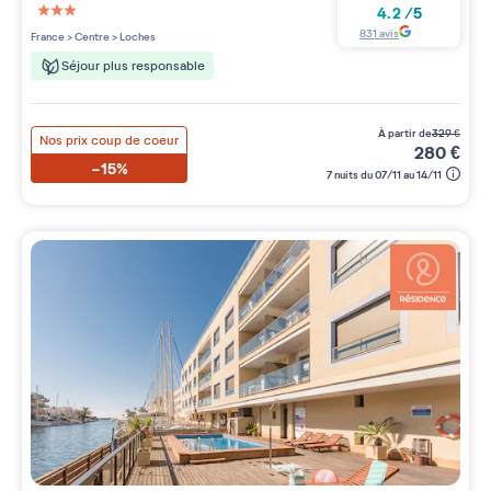
4.2
/
5
3 étoiles sur 5
831
avis
France
>
Centre
>
Loches
Séjour plus responsable
à partir de
329
€
Nos prix coup de coeur
280
€
-15%
7 nuits du 07/11 au 14/11