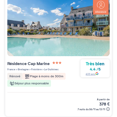
Très bien
Résidence
Cap Marine
3 étoiles sur 5
4.4
/
5
France
>
Bretagne
>
Finistère
>
Le Guilvinec
433
avis
Plage à moins de 300m
Rénové
Séjour plus responsable
à partir de
378
€
7 nuits du 06/11 au 13/11