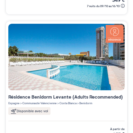
349
€
7 nuits du 09/10 au 16/10
Résidence
Benidorm Levante (Adults Recommended)
Espagne
>
Communauté Valencienne
>
Costa Blanca
>
Benidorm
Disponible avec vol
à partir de