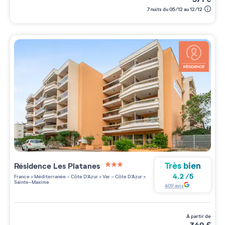
7 nuits du 05/12 au 12/12
Très bien
Résidence
Les Platanes
3 étoiles sur 5
4.2
/
5
France
>
Méditerranée - Côte D'Azur
>
Var - Côte D'Azur
>
Sainte-Maxime
409
avis
à partir de