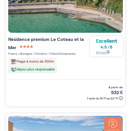
Résidence premium
Le Coteau et la
Excellent
Mer
4.5
/
5
4 étoiles sur 5
661
avis
France
>
Bretagne
>
Finistère
>
Tréboul Douarnenez
Plage à moins de 300m
Séjour plus responsable
à partir de
532
€
7 nuits du 15/11 au 22/11