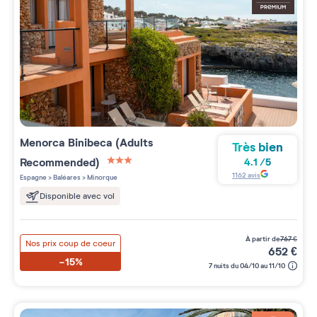
Menorca Binibeca (Adults
Très bien
Recommended)
4.1
/
5
3 étoiles sur 5
1162
avis
Espagne
>
Baléares
>
Minorque
Disponible avec vol
à partir de
767
€
Nos prix coup de coeur
652
€
-15%
7 nuits du 04/10 au 11/10