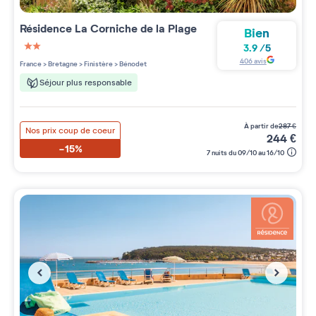
Résidence
La Corniche de la Plage
Bien
3.9
/
5
2 étoiles sur 5
406
avis
France
>
Bretagne
>
Finistère
>
Bénodet
Séjour plus responsable
à partir de
287
€
Nos prix coup de coeur
244
€
-15%
7 nuits du 09/10 au 16/10