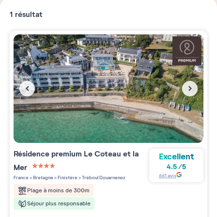
1
résultat
Résidence premium
Le Coteau et la
Excellent
Mer
4.5
/
5
4 étoiles sur 5
661
avis
France
>
Bretagne
>
Finistère
>
Tréboul Douarnenez
Plage à moins de 300m
Séjour plus responsable