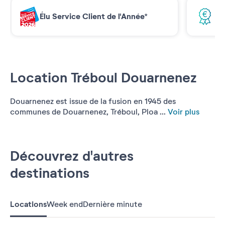
Élu Service Client de l'Année*
Me
Location Tréboul Douarnenez
Douarnenez est issue de la fusion en 1945 des
communes de Douarnenez, Tréboul, Ploa ...
Voir plus
Découvrez d'autres
destinations
Locations
Week end
Dernière minute