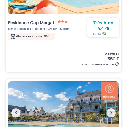
Très bien
Résidence
Cap Morgat
3 étoiles sur 5
4.4
/
5
France
>
Bretagne
>
Finistère
>
Crozon - Morgat
501
avis
Plage à moins de 300m
à partir de
350
€
7 nuits du 26/01 au 02/02