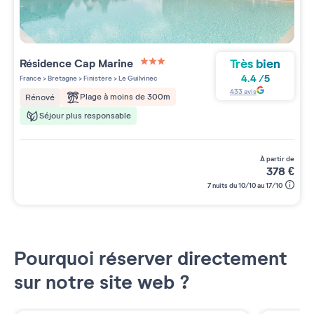
Très bien
Résidence
Cap Marine
3 étoiles sur 5
4.4
/
5
France
>
Bretagne
>
Finistère
>
Le Guilvinec
433
avis
Plage à moins de 300m
Rénové
Séjour plus responsable
à partir de
378
€
7 nuits du 10/10 au 17/10
Pourquoi réserver directement
sur notre site web ?