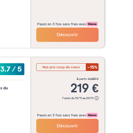
Payez en 3 fois sans frais avec
Découvrir
-15%
3.7
/
5
Nos prix coup de coeur
à partir de
257
€
219
€
is du
7 nuits du 13/11 au 20/11
Payez en 3 fois sans frais avec
Découvrir