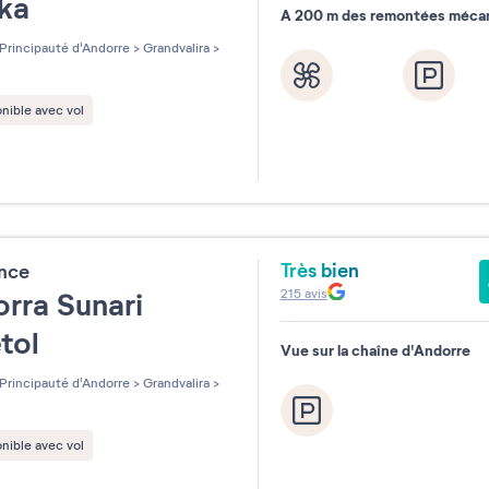
ska
A 200 m des remontées méca
Principauté d'Andorre
>
Grandvalira
>
nible avec vol
Très bien
ence
215
avis
rra Sunari
etol
Vue sur la chaîne d'Andorre
Principauté d'Andorre
>
Grandvalira
>
nible avec vol