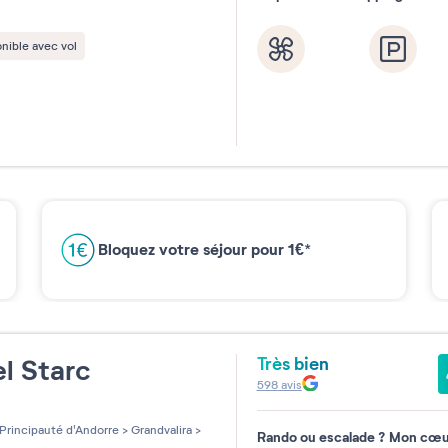
nible avec vol
Bloquez votre séjour pour 1€*
Très bien
l Starc
598
avis
les sur 5
Principauté d'Andorre
>
Grandvalira
>
Rando ou escalade ? Mon cœur