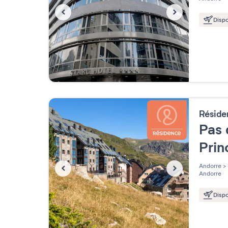
Dispo
Résid
Pas 
Pri
Andorre
>
Andorre
Dispo