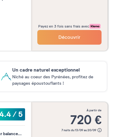
Payez en 3 fois sans frais avec
Découvrir
Un cadre naturel exceptionnel
Niché au coeur des Pyrénées, profitez de
paysages époustouflants !
à partir de
4.4
/
5
720
€
7 nuits du 13/09 au 20/09
 balance...