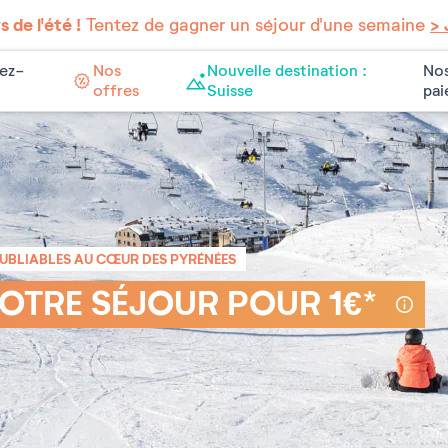
 de l'été !
Tentez de gagner un séjour d'une semaine
> 
ez-
Nos
Nouvelle destination :
Nos
offres
Suisse
pa
OUBLIABLES AU CŒUR DES PYRÉNÉES
VOTRE SÉJOUR POUR 1€*