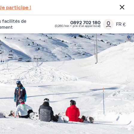
Je participe !
 facilités de
0892 702 180
FR
€
(0,25€/min + prix d’un appel local)
iement