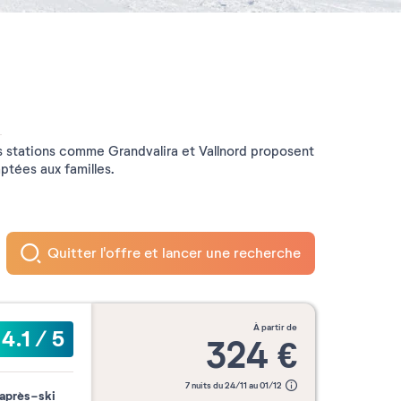
es stations comme Grandvalira et Vallnord proposent
ptées aux familles.
Quitter l'offre et lancer une recherche
à partir de
4.1
/
5
324
€
7 nuits du 24/11 au 01/12
'après-ski