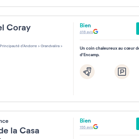
Bien
el Coray
618
avis
les sur 5
Principauté d'Andorre
>
Grandvalira
>
Un coin chaleureux au cœur de
d'Encamp.
Bien
ence
155
avis
de la Casa