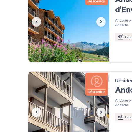
d'En
Andorre
>
Andorre
Dispo
Résid
And
Andorre
>
Andorre
Dispo