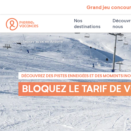
Grand jeu concours
Nos
Découvr
destinations
nous
Séjours au ski en Andorre
Accueil
DÉCOUVREZ DES PISTES ENNEIGÉES ET DES MOMENTS IN
BLOQUEZ LE TARIF DE 