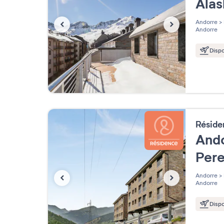
Ala
Andorre
>
Andorre
Dispo
Résid
Ando
Per
Andorre
>
Andorre
Dispo