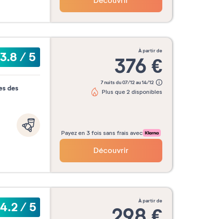
Découvrir
à partir de
3.8
/
5
376
€
7 nuits du 07/12 au 14/12
es des
Plus que 2 disponibles
Payez en 3 fois sans frais avec
Découvrir
à partir de
4.2
/
5
298
€