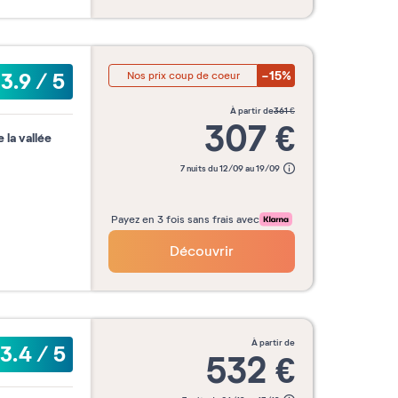
-15%
3.9
/
5
Nos prix coup de coeur
à partir de
361
€
307
€
 la vallée
7 nuits du 12/09 au 19/09
Payez en 3 fois sans frais avec
Découvrir
à partir de
3.4
/
5
532
€