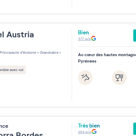
Bien
l Austria
377
avis
les sur 5
Principauté d'Andorre
>
Grandvalira
>
Au cœur des hautes montagn
Pyrénées
nible avec vol
Très bien
ence
654
avis
rra Bordes