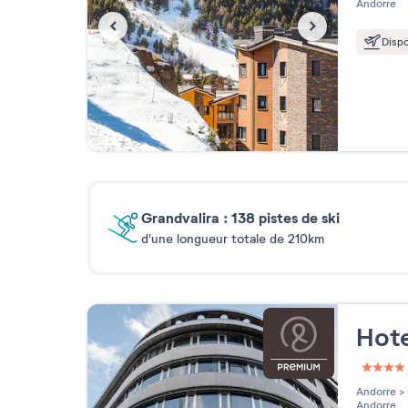
Andorre
Dispo
Grandvalira : 138 pistes de ski
d'une longueur totale de 210km
Hote
4 étoi
Andorre
>
Andorre