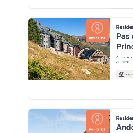
Résid
Pas 
Pri
Andorre
>
Andorre
Dispo
Résid
Ando