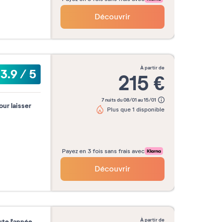
Découvrir
à partir de
3.9
/
5
215
€
7 nuits du 08/01 au 15/01
our laisser
Plus que 1 disponible
Payez en 3 fois sans frais avec
Découvrir
à partir de
ute l'année