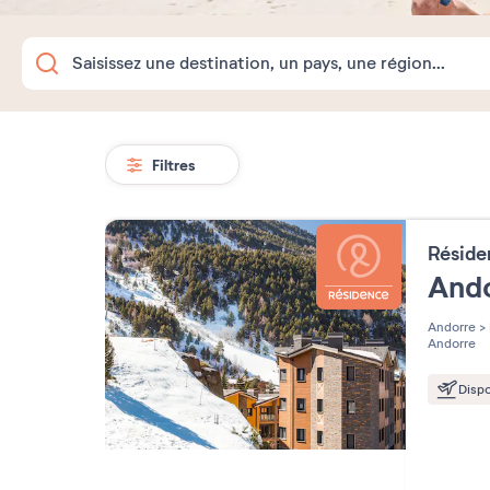
Filtres
Résid
Ando
Andorre
>
Andorre
Dispo