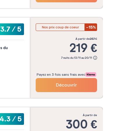
-15%
3.7
/
5
Nos prix coup de coeur
à partir de
257
€
219
€
is du
7 nuits du 13/11 au 20/11
Payez en 3 fois sans frais avec
Découvrir
à partir de
4.3
/
5
300
€