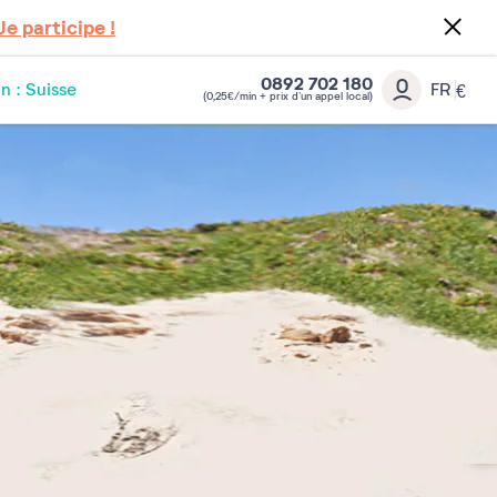
Je participe !
0892 702 180
n : Suisse
FR
€
(0,25€/min + prix d’un appel local)