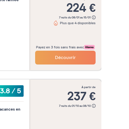
224
€
7 nuits du 08/01 au 15/01
Plus que 4 disponibles
Payez en 3 fois sans frais avec
Découvrir
à partir de
3.8
/
5
237
€
7 nuits du 01/10 au 08/10
vacances en