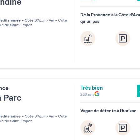
ndine
De la Provence à la Côte d'Azur,
les sur 5
éditerranée - Côte D'Azur
>
Var - Côte
qu'un pas
ie de Saint-Tropez
Très bien
ence
288
avis
n Parc
Vague de détente à l'horizon
les sur 5
éditerranée - Côte D'Azur
>
Var - Côte
ie de Saint-Tropez