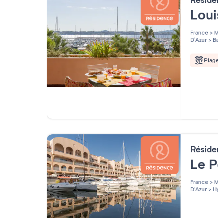
Résid
Loui
France
>
M
D'Azur
>
Ba
Plag
Résid
Le 
France
>
M
D'Azur
>
Hy