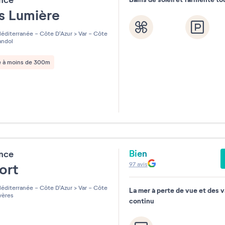
ence
s Lumière
éditerranée - Côte D'Azur
>
Var - Côte
ndol
e à moins de 300m
Bien
ence
97
avis
Port
éditerranée - Côte D'Azur
>
Var - Côte
La mer à perte de vue et des 
ères
continu