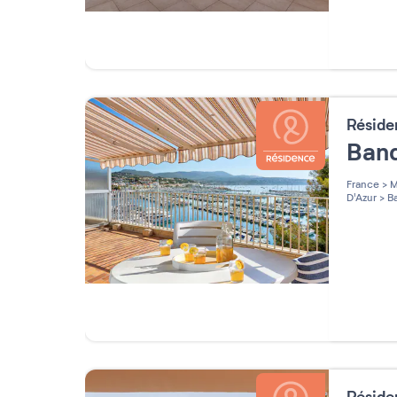
Résid
Ban
France
>
M
D'Azur
>
Ba