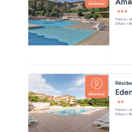
Ama
3 étoi
France
>
M
D'Azur
>
Ba
Résid
Ede
2 étoi
France
>
M
D'Azur
>
Ba