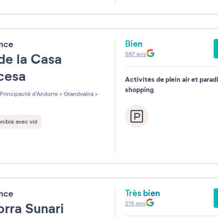
31
Bien
ence
587
avis
de la Casa
ncesa
Activités de plein air et parad
shopping
Principauté d'Andorre
>
Grandvalira
>
nible avec vol
Très bien
ence
215
avis
rra Sunari