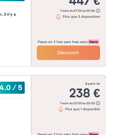
447
€
7 nuits du 27/03 au 03/04
 il n'y a
Plus que 2 disponibles
Payez en 3 fois sans frais avec
Découvrir
à partir de
4.0
/
5
238
€
7 nuits du 23/03 au 30/03
Plus que 1 disponible
Payez en 3 fois sans frais avec