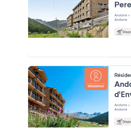
Per
Andorre
>
Andorre
Dispo
Résid
Ando
d'En
Andorre
>
Andorre
Dispo