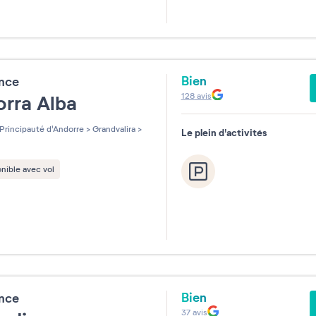
Bien
ence
128
avis
orra Alba
Principauté d'Andorre
>
Grandvalira
>
Le plein d'activités
nible avec vol
Bien
ence
37
avis