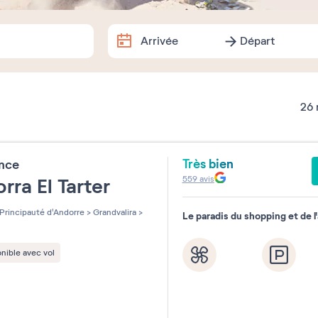
Arrivée
Départ
Arrivée
Départ
Dates exactes
26
Août
2026
Très bien
ence
lu
ma
me
je
ve
sa
559
avis
rra El Tarter
1
Principauté d'Andorre
>
Grandvalira
>
Le paradis du shopping et de l
3
4
5
6
7
8
10
11
12
13
14
15
nible avec vol
17
18
19
20
21
22
24
25
26
27
28
29