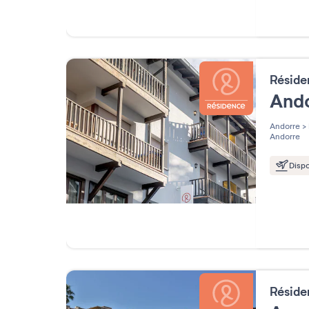
Résid
And
Andorre
>
Andorre
Dispo
Résid