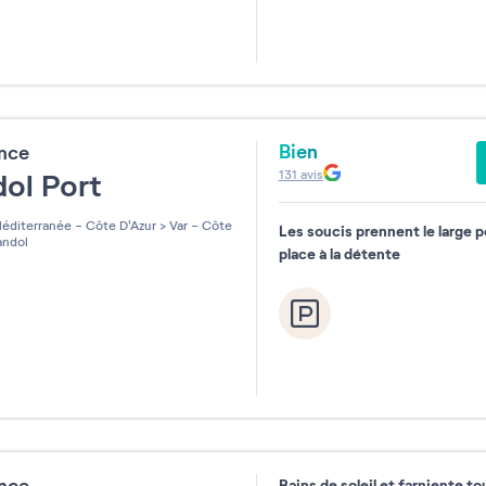
Bien
ence
131
avis
dol Port
éditerranée - Côte D'Azur
>
Var - Côte
Les soucis prennent le large p
ndol
place à la détente
Bains de soleil et farniente to