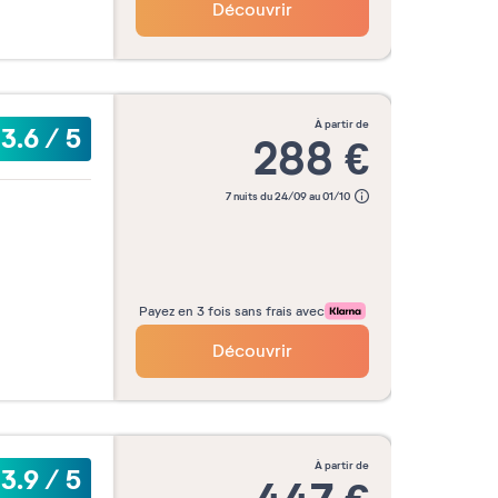
Découvrir
à partir de
3.6
/
5
288
€
7 nuits du 24/09 au 01/10
Payez en 3 fois sans frais avec
Découvrir
à partir de
3.9
/
5