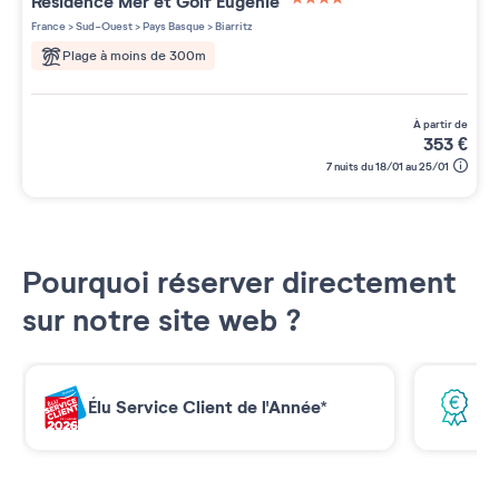
Résidence
Mer et Golf Eugénie
4 étoiles sur 5
France
>
Sud-Ouest
>
Pays Basque
>
Biarritz
Plage à moins de 300m
à partir de
353
€
7 nuits du 18/01 au 25/01
Pourquoi réserver directement
sur notre site web ?
Élu Service Client de l'Année*
Me