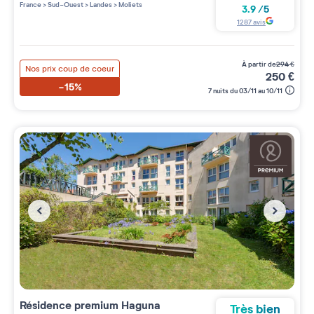
France
>
Sud-Ouest
>
Landes
>
Moliets
3.9
/
5
1287
avis
à partir de
294
€
Nos prix coup de coeur
250
€
-15%
7 nuits du 03/11 au 10/11
Résidence premium
Haguna
Très bien