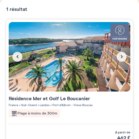
1
résultat
Résidence
Mer et Golf Le Boucanier
France
>
Sud-Ouest
>
Landes
>
Port d'Albret - Vieux Boucau
Plage à moins de 300m
à partir de
462
€