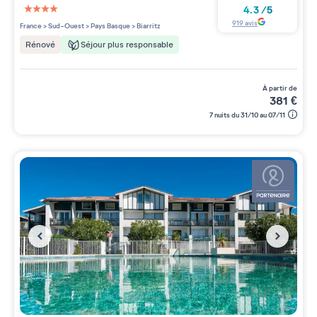
4.3
/
5
4 étoiles sur 5
919
avis
France
>
Sud-Ouest
>
Pays Basque
>
Biarritz
Séjour plus responsable
Rénové
à partir de
381
€
7 nuits du 31/10 au 07/11