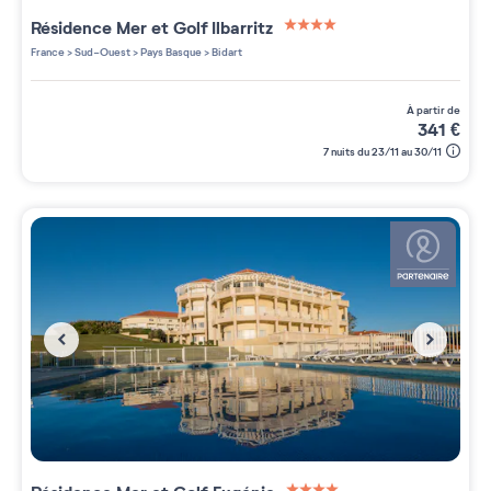
Résidence
Mer et Golf Ilbarritz
4 étoiles sur 5
France
>
Sud-Ouest
>
Pays Basque
>
Bidart
à partir de
341
€
7 nuits du 23/11 au 30/11