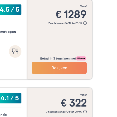
vanaf
4.5
/
5
€
1289
7 nachten van 04/12 tot 11/12
 met open
Betaal in 3 termijnen met
Bekijken
vanaf
4.1
/
5
€
322
7 nachten van 29/08 tot 05/09
ende