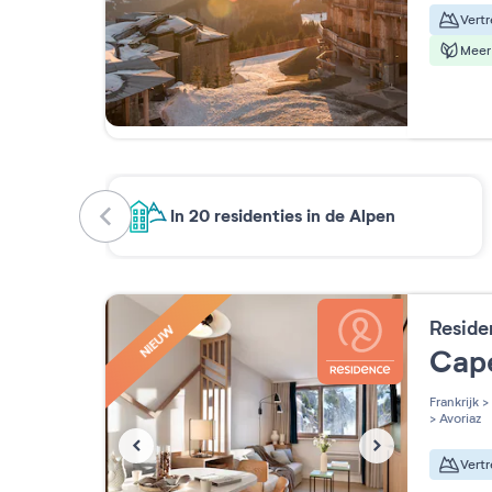
Meer 
In 20 residenties in de Alpen
Reside
NIEUW
Cap
Frankrijk
>
>
Avoriaz