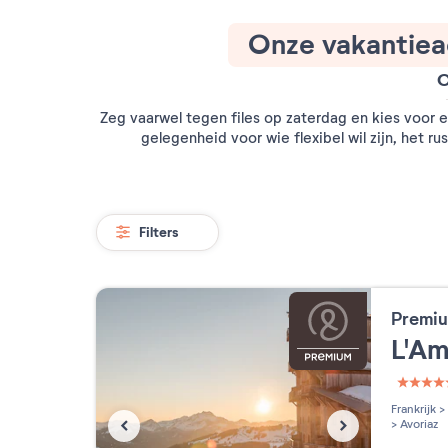
Onze vakantiea
O
Zeg vaarwel tegen files op zaterdag en kies voor
gelegenheid voor wie flexibel wil zijn, het r
Filters
Premiu
L'A
5 étoi
Frankrijk
>
>
Avoriaz