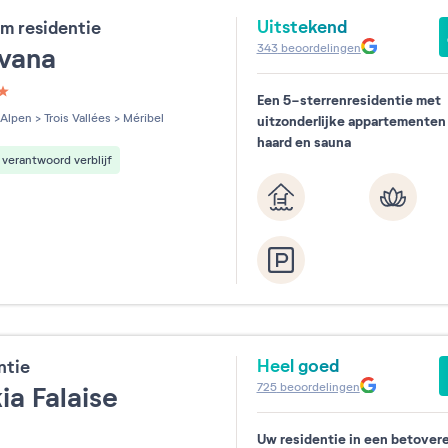
Uitstekend
m residentie
343
beoordelingen
évana
Een 5-sterrenresidentie met
les sur 5
Alpen
>
Trois Vallées
>
Méribel
uitzonderlijke appartementen
haard en sauna
verantwoord verblijf
Heel goed
ntie
725
beoordelingen
ia Falaise
Uw residentie in een betover