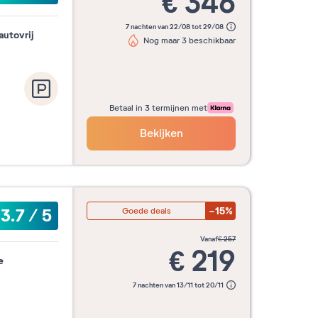
€
346
7 nachten van 22/08 tot 29/08
autovrij
Nog maar 3 beschikbaar
Betaal in 3 termijnen met
Bekijken
-15%
3.7
/
5
Goede deals
vanaf
€
257
€
219
e
7 nachten van 13/11 tot 20/11