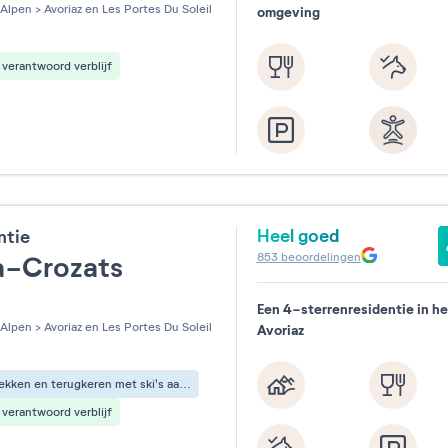
les sur 5
Alpen
>
Avoriaz en Les Portes Du Soleil
omgeving
verantwoord verblijf
Heel goed
ntie
853
beoordelingen
ia-Crozats
Een 4-sterrenresidentie in he
les sur 5
Alpen
>
Avoriaz en Les Portes Du Soleil
Avoriaz
Vertrekken en terugkeren met ski's aan de voeten
verantwoord verblijf