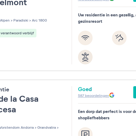
Belmont
Uw residentie in een gezellig, 
les sur 5
Alpen
>
Paradiski
>
Arc 1800
gezinsresort
verantwoord verblijf
Goed
ntie
587
beoordelingen
de la Casa
ncesa
Een dorp dat perfect is voor d
shopliefhebbers
les sur 5
Vorstendom Andorra
>
Grandvalira
>