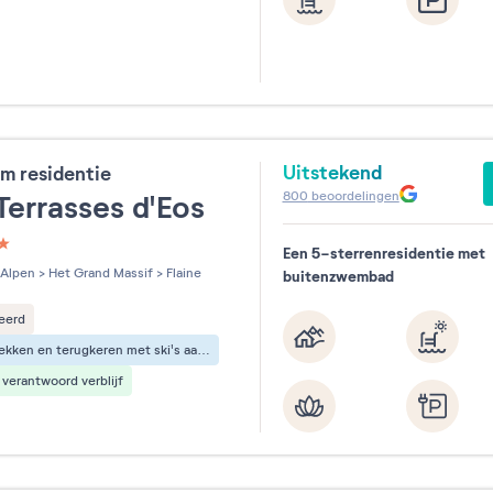
Uitstekend
m residentie
800
beoordelingen
Terrasses d'Eos
Een 5-sterrenresidentie met
les sur 5
Alpen
>
Het Grand Massif
>
Flaine
buitenzwembad
eerd
Vertrekken en terugkeren met ski's aan de voeten
verantwoord verblijf