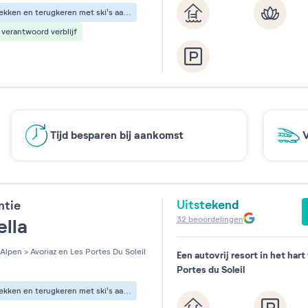
Vertrekken en terugkeren met ski's aan de voeten
verantwoord verblijf
Tijd besparen bij aankomst
V
Uitstekend
ntie
32
beoordelingen
ella
Alpen
>
Avoriaz en Les Portes Du Soleil
Een autovrij resort in het hart
Portes du Soleil
Vertrekken en terugkeren met ski's aan de voeten