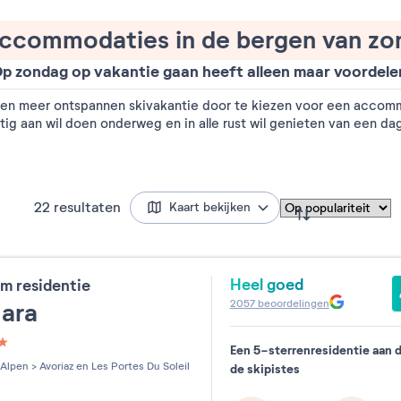
ccommodaties in de bergen van zo
p zondag op vakantie gaan heeft alleen maar voordele
 een meer ontspannen skivakantie door te kiezen voor een accom
ustig aan wil doen onderweg en in alle rust wil genieten van een dag
22
resultaten
Kaart bekijken
Heel goed
m residentie
2057
beoordelingen
mara
Een 5-sterrenresidentie aan 
les sur 5
Alpen
>
Avoriaz en Les Portes Du Soleil
de skipistes