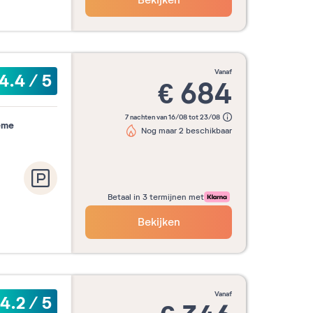
Bekijken
vanaf
4.4
/
5
€
684
7 nachten van 16/08 tot 23/08
eme
Nog maar 2 beschikbaar
Betaal in 3 termijnen met
Bekijken
vanaf
4.2
/
5