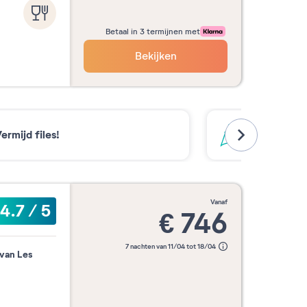
Betaal in 3 termijnen met
Bekijken
ermijd files!
De pistes s
vanaf
4.7
/
5
€
746
7 nachten van 11/04 tot 18/04
 van Les