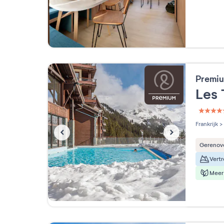
Premiu
Les 
5 étoi
Frankrijk
>
Gerenov
Meer 