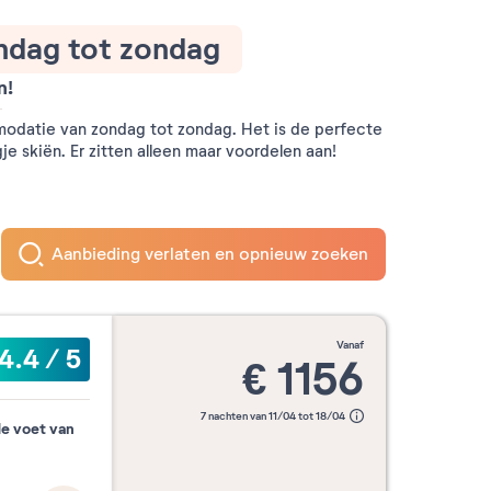
ndag tot zondag
n!
modatie van zondag tot zondag. Het is de perfecte
je skiën. Er zitten alleen maar voordelen aan!
Aanbieding verlaten en opnieuw zoeken
vanaf
4.4
/
5
€
1156
7 nachten van 11/04 tot 18/04
de voet van