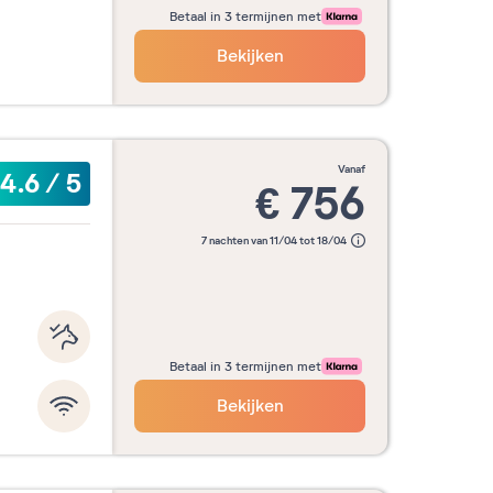
Betaal in 3 termijnen met
Bekijken
vanaf
4.6
/
5
€
756
7 nachten van 11/04 tot 18/04
Betaal in 3 termijnen met
Bekijken