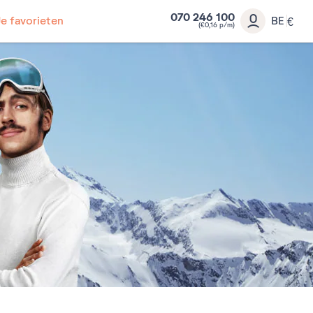
070 246 100
Je favorieten
BE
€
(€0,16 p/m)