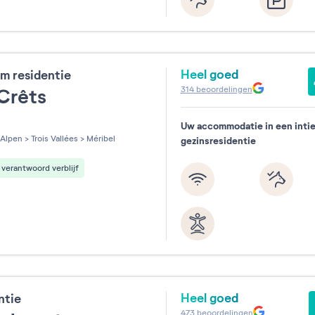
Heel goed
m residentie
314
beoordelingen
 Crêts
Uw accommodatie in een inti
les sur 5
Alpen
>
Trois Vallées
>
Méribel
gezinsresidentie
verantwoord verblijf
Heel goed
ntie
473
beoordelingen