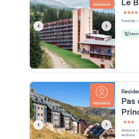
Le 
4 étoi
Frankrijk
>
Meer 
Reside
Pas 
Pri
3 étoi
Andorra
>
Andorra