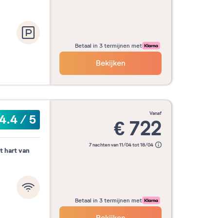
Betaal in 3 termijnen met
Bekijken
vanaf
4.4
/
5
€
722
7 nachten van 11/04 tot 18/04
t hart van
Betaal in 3 termijnen met