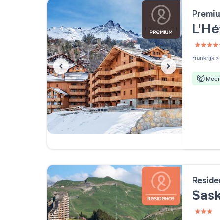
Premiu
L'H
5 étoi
Frankrijk
>
Meer 
Reside
Sask