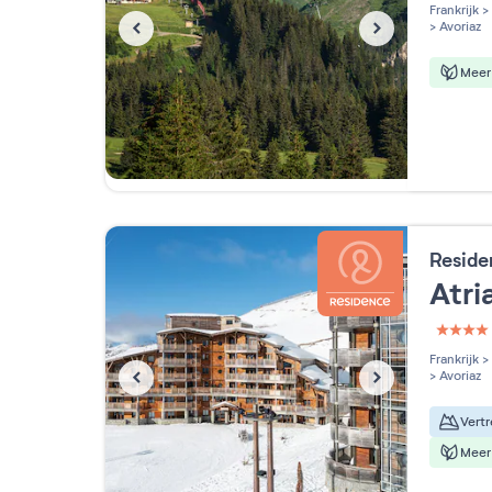
3 étoi
Frankrijk
>
>
Avoriaz
Meer 
Reside
Atr
4 étoi
Frankrijk
>
>
Avoriaz
Meer 