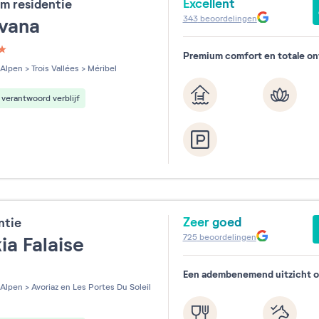
Excellent
m residentie
343
beoordelingen
évana
Premium comfort en totale o
les sur 5
Alpen
>
Trois Vallées
>
Méribel
verantwoord verblijf
Zeer goed
ntie
725
beoordelingen
ia Falaise
Een adembenemend uitzicht op
les sur 5
Alpen
>
Avoriaz en Les Portes Du Soleil