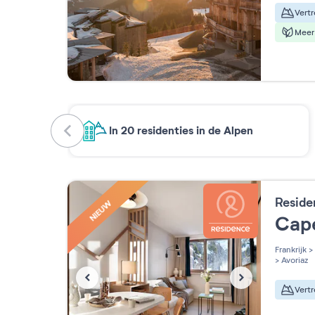
Meer 
In 20 residenties in de Alpen
Reside
NIEUW
Cap
Frankrijk
>
>
Avoriaz