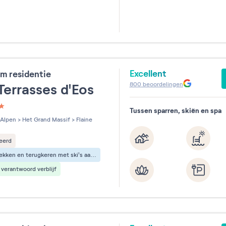
Excellent
m residentie
800
beoordelingen
Terrasses d'Eos
Tussen sparren, skiën en spa
les sur 5
Alpen
>
Het Grand Massif
>
Flaine
eerd
Vertrekken en terugkeren met ski's aan de voeten
verantwoord verblijf