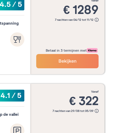
vanaf
4.5
/
5
€
1289
7 nachten van 04/12 tot 11/12
ntspanning
Betaal in 3 termijnen met
Bekijken
vanaf
4.1
/
5
€
322
7 nachten van 29/08 tot 05/09
 de vallei