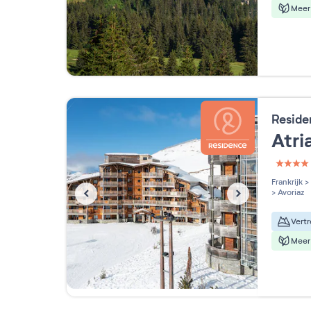
Meer 
Reside
Atr
4 étoi
Frankrijk
>
>
Avoriaz
Meer 