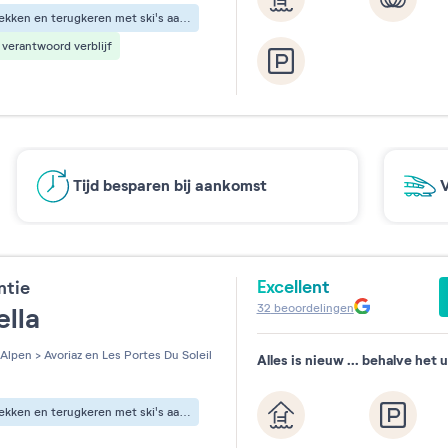
Vertrekken en terugkeren met ski's aan de voeten
verantwoord verblijf
Tijd besparen bij aankomst
V
Excellent
ntie
32
beoordelingen
ella
Alpen
>
Avoriaz en Les Portes Du Soleil
Alles is nieuw ... behalve het u
Vertrekken en terugkeren met ski's aan de voeten