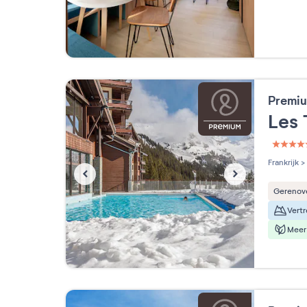
Premiu
Les 
5 étoi
Frankrijk
>
Gerenov
Meer 