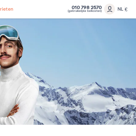
010 798 2570
rieten
NL
€
(gebruikelijke belkosten)