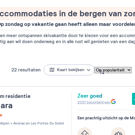
ccommodaties in de bergen van zo
p zondag op vakantie gaan heeft alleen maar voordele
 een meer ontspannen skivakantie door te kiezen voor een accom
ustig aan wil doen onderweg en in alle rust wil genieten van een dag
22
resultaten
Kaart bekijken
Zeer goed
m residentie
2057
beoordelingen
mara
Een prachtig uitzicht op de Mo
les sur 5
Alpen
>
Avoriaz en Les Portes Du Soleil