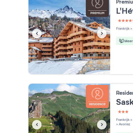
Premiu
L'H
5 étoi
Frankrijk
>
Meer 
Reside
Sask
3 étoi
Frankrijk
>
>
Avoriaz