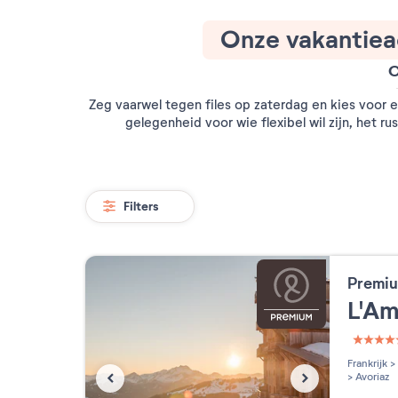
Onze vakantiea
O
Zeg vaarwel tegen files op zaterdag en kies voor
gelegenheid voor wie flexibel wil zijn, het r
Filters
Premiu
L'A
5 étoi
Frankrijk
>
>
Avoriaz