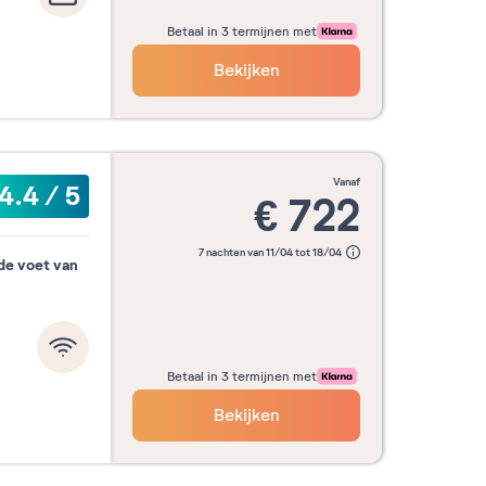
Betaal in 3 termijnen met
Bekijken
vanaf
4.4
/
5
€
722
7 nachten van 11/04 tot 18/04
de voet van
Betaal in 3 termijnen met
Bekijken