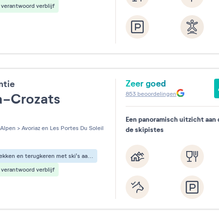
verantwoord verblijf
Zeer goed
ntie
853
beoordelingen
ia-Crozats
Een panoramisch uitzicht aan 
les sur 5
Alpen
>
Avoriaz en Les Portes Du Soleil
de skipistes
Vertrekken en terugkeren met ski's aan de voeten
verantwoord verblijf