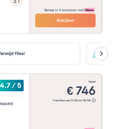
Betaal in 3 termijnen met
Bekijken
ermijd files!
De pistes s
vanaf
4.7
/
5
€
746
7 nachten van 11/04 tot 18/04
itzicht!