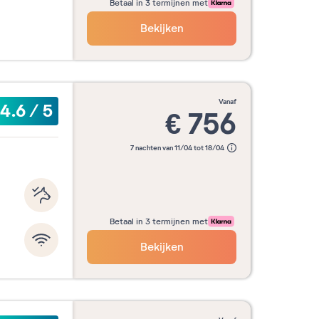
Betaal in 3 termijnen met
Bekijken
vanaf
4.6
/
5
€
756
7 nachten van 11/04 tot 18/04
Betaal in 3 termijnen met
Bekijken