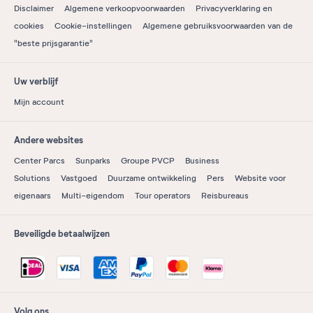
Disclaimer
Algemene verkoopvoorwaarden
Privacyverklaring en
cookies
Cookie-instellingen
Algemene gebruiksvoorwaarden van de
"beste prijsgarantie"
Uw verblijf
Mijn account
Andere websites
Center Parcs
Sunparks
Groupe PVCP
Business
Solutions
Vastgoed
Duurzame ontwikkeling
Pers
Website voor
eigenaars
Multi-eigendom
Tour operators
Reisbureaus
Beveiligde betaalwijzen
Volg ons