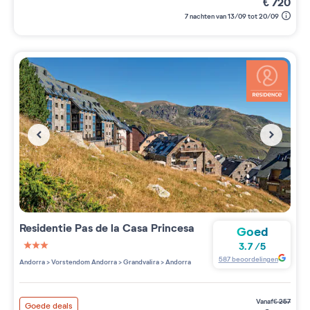
€
720
7 nachten van 13/09 tot 20/09
Residentie
Pas de la Casa Princesa
Goed
3.7
/
5
3 étoiles sur 5
587
beoordelingen
Andorra
>
Vorstendom Andorra
>
Grandvalira
>
Andorra
vanaf
€
257
Goede deals