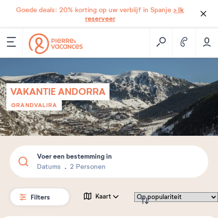
> Ik
Goede deals: 20% korting op uw verblijf in Spanje
reserveer
VAKANTIE ANDORRA
GRANDVALIRA
Voer een bestemming in
Datums
2 Personen
Filters
Kaart