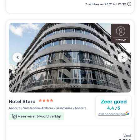
7 nachten van 24/11 tot 01/12
Zeer goed
Hotel Starc
4 étoiles sur 5
4.4
/
5
Andorra
>
Vorstendom Andorra
>
Grandvalira
>
Andorra
598
beoordelingen
Meer verantwoord verblijf
vanaf