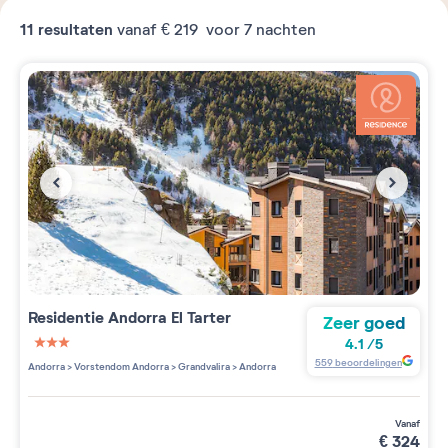
11
resultaten
vanaf
€ 219
voor 7 nachten
Residentie
Andorra El Tarter
Zeer goed
4.1
/
5
3 étoiles sur 5
559
beoordelingen
Andorra
>
Vorstendom Andorra
>
Grandvalira
>
Andorra
vanaf
€
324