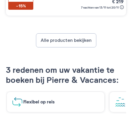
€
219
-15%
7 nachten van 13/11 tot 20/11
Alle producten bekijken
3 redenen om uw vakantie te
boeken bij Pierre & Vacances:
Flexibel op reis
Ad