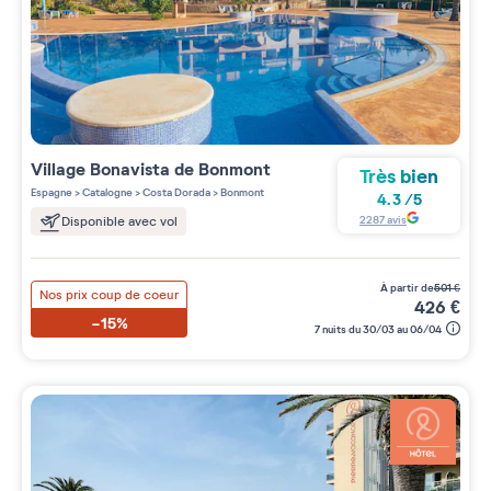
Village
Bonavista de Bonmont
Très bien
Espagne
>
Catalogne
>
Costa Dorada
>
Bonmont
4.3
/
5
2287
avis
Disponible avec vol
à partir de
501
€
Nos prix coup de coeur
426
€
-15%
7 nuits du 30/03 au 06/04