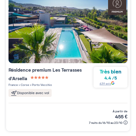
Résidence premium
Les Terrasses
Très bien
d'Arsella
4.4
/
5
5 étoiles sur 5
439
avis
France
>
Corse
>
Porto Vecchio
Disponible avec vol
à partir de
455
€
7 nuits du 16/10 au 23/10