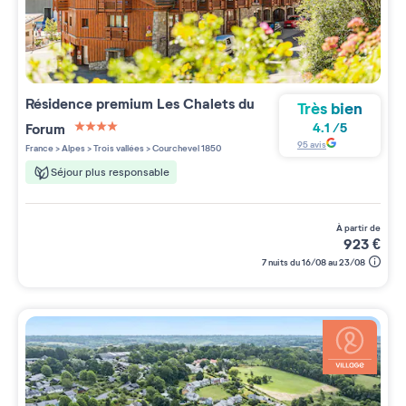
Résidence premium
Les Chalets du
Très bien
Forum
4.1
/
5
4 étoiles sur 5
95
avis
France
>
Alpes
>
Trois vallées
>
Courchevel 1850
Séjour plus responsable
à partir de
923
€
7 nuits du 16/08 au 23/08