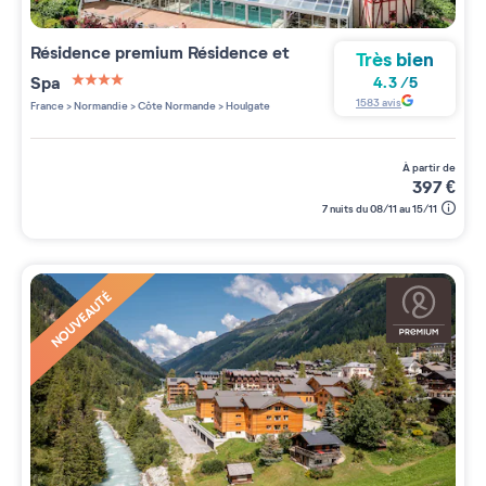
Résidence premium
Résidence et
Très bien
Spa
4.3
/
5
4 étoiles sur 5
1583
avis
France
>
Normandie
>
Côte Normande
>
Houlgate
à partir de
397
€
7 nuits du 08/11 au 15/11
NOUVEAUTÉ