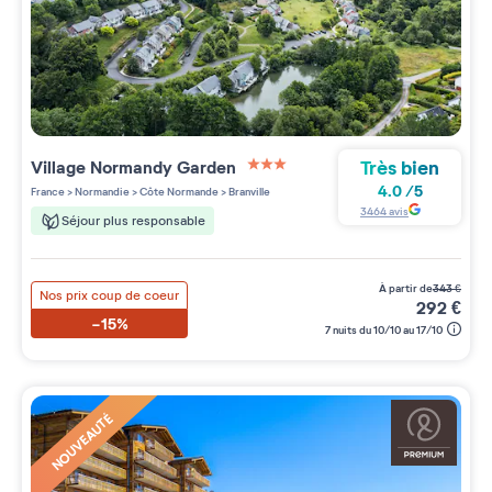
Très bien
Village
Normandy Garden
3 étoiles sur 5
4.0
/
5
France
>
Normandie
>
Côte Normande
>
Branville
3464
avis
Séjour plus responsable
à partir de
343
€
Nos prix coup de coeur
292
€
-15%
7 nuits du 10/10 au 17/10
NOUVEAUTÉ