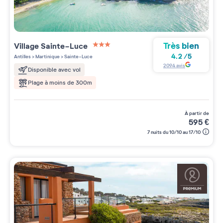
Très bien
Village
Sainte-Luce
3 étoiles sur 5
4.2
/
5
Antilles
>
Martinique
>
Sainte-Luce
2094
avis
Disponible avec vol
Plage à moins de 300m
à partir de
595
€
7 nuits du 10/10 au 17/10