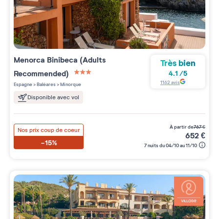
Menorca Binibeca (Adults
Très bien
Recommended)
4.1
/
5
3 étoiles sur 5
1162
avis
Espagne
>
Baléares
>
Minorque
Disponible avec vol
à partir de
767
€
Nos prix coup de coeur
652
€
-15%
7 nuits du 04/10 au 11/10