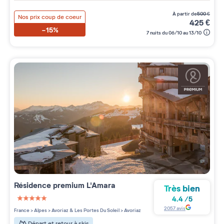
à partir de
500
€
Nos prix coup de coeur
425
€
-15%
7 nuits du 06/10 au 13/10
Résidence premium
L'Amara
Très bien
4.4
/
5
5 étoiles sur 5
2057
avis
France
>
Alpes
>
Avoriaz & Les Portes Du Soleil
>
Avoriaz
Départ et retour à skis