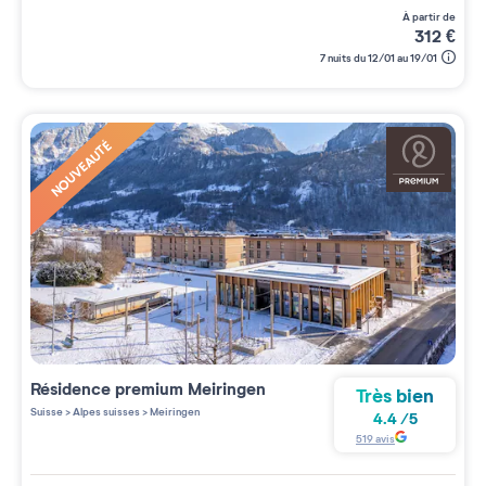
à partir de
312
€
7 nuits du 12/01 au 19/01
NOUVEAUTÉ
Résidence premium
Meiringen
Très bien
Suisse
>
Alpes suisses
>
Meiringen
4.4
/
5
519
avis