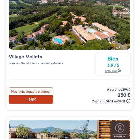
Village
Moliets
Bien
France
>
Sud-Ouest
>
Landes
>
Moliets
3.9
/
5
1287
avis
à partir de
294
€
Nos prix coup de coeur
250
€
-15%
7 nuits du 01/11 au 08/11