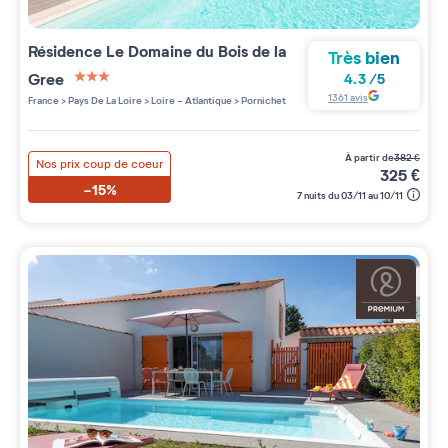
Résidence
Le Domaine du Bois de la
Très bien
Gree
4.3
/
5
3 étoiles sur 5
1361
avis
France
>
Pays De La Loire
>
Loire - Atlantique
>
Pornichet
à partir de
382
€
Nos prix coup de coeur
325
€
-15%
7 nuits du 03/11 au 10/11