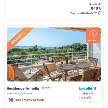
à partir de
848
€
7 nuits du 09/01 au 16/01
NOUVEAUTÉ
Excellent
Résidence
Arinella
3 étoiles sur 5
4.6
/
5
France
>
Corse
>
Lumio
338
avis
Plage à moins de 300m