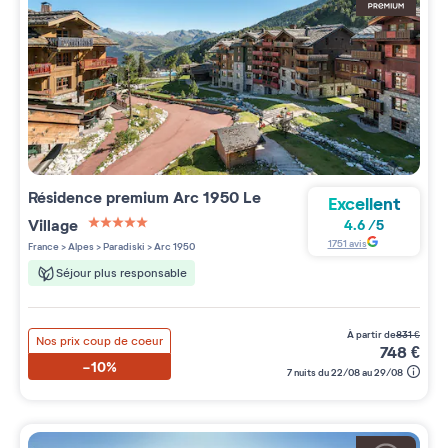
Résidence premium
Arc 1950 Le
Excellent
Village
4.6
/
5
5 étoiles sur 5
1751
avis
France
>
Alpes
>
Paradiski
>
Arc 1950
Séjour plus responsable
à partir de
831
€
Nos prix coup de coeur
748
€
-10%
7 nuits du 22/08 au 29/08