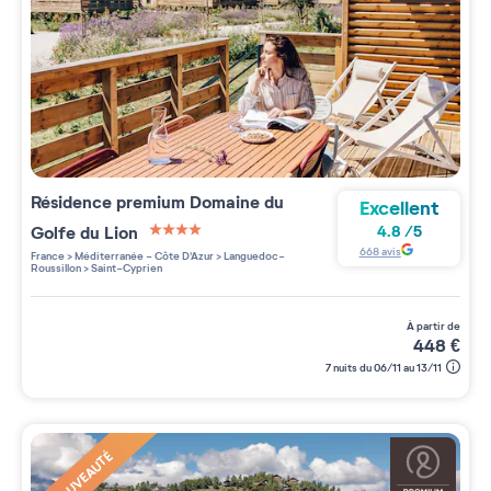
Résidence premium
Domaine du
Excellent
Golfe du Lion
4.8
/
5
4 étoiles sur 5
668
avis
France
>
Méditerranée - Côte D'Azur
>
Languedoc-
Roussillon
>
Saint-Cyprien
à partir de
448
€
7 nuits du 06/11 au 13/11
NOUVEAUTÉ