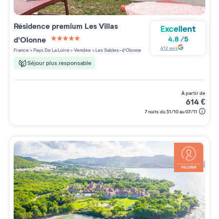
Résidence premium
Les Villas
Excellent
d'Olonne
4.8
/
5
5 étoiles sur 5
412
avis
France
>
Pays De La Loire
>
Vendée
>
Les Sables-d'Olonne
Séjour plus responsable
à partir de
614
€
7 nuits du 31/10 au 07/11