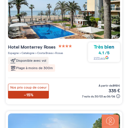
Très bien
Hotel Monterrey Roses
4 étoiles sur 5
4.1
/
5
Espagne
>
Catalogne
>
Costa Brava
>
Rosas
2173
avis
Disponible avec vol
Plage à moins de 300m
à partir de
393
€
Nos prix coup de coeur
335
€
-15%
7 nuits du 30/03 au 06/04