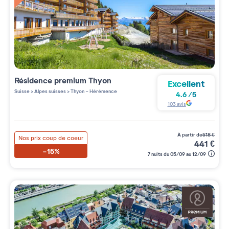
Résidence premium
Thyon
Excellent
Suisse
>
Alpes suisses
>
Thyon - Hérémence
4.6
/
5
103
avis
à partir de
518
€
Nos prix coup de coeur
441
€
-15%
7 nuits du 05/09 au 12/09