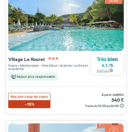
Très bien
Village
Le Rouret
3 étoiles sur 5
4.1
/
5
France
>
Méditerranée - Côte D'Azur
>
Ardèche
>
Le Rouret
en Ardèche
2242
avis
Séjour plus responsable
à partir de
399
€
Nos prix coup de coeur
340
€
-15%
7 nuits du 13/09 au 20/09