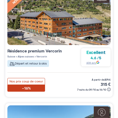
Résidence premium
Vercorin
Excellent
Suisse
>
Alpes suisses
>
Vercorin
4.6
/
5
406
avis
Départ et retour à skis
à partir de
371
€
Nos prix coup de coeur
315
€
-16%
7 nuits du 09/10 au 16/10