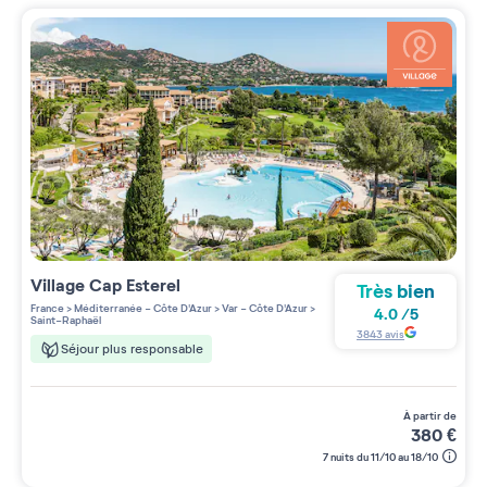
Village
Cap Esterel
Très bien
France
>
Méditerranée - Côte D'Azur
>
Var - Côte D'Azur
>
4.0
/
5
Saint-Raphaël
3843
avis
Séjour plus responsable
à partir de
380
€
7 nuits du 11/10 au 18/10