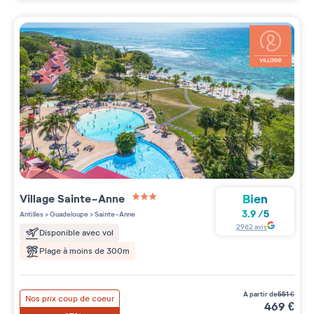
Bien
Village
Sainte-Anne
3 étoiles sur 5
3.9
/
5
Antilles
>
Guadeloupe
>
Sainte-Anne
2962
avis
Disponible avec vol
Plage à moins de 300m
à partir de
551
€
Nos prix coup de coeur
469
€