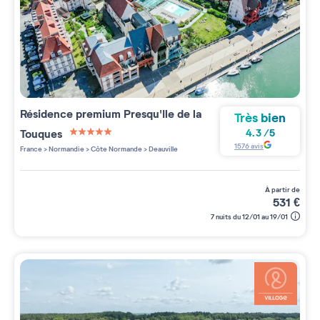
Résidence premium
Presqu'Ile de la
Très bien
Touques
4.3
/
5
5 étoiles sur 5
1576
avis
France
>
Normandie
>
Côte Normande
>
Deauville
à partir de
531
€
7 nuits du 12/01 au 19/01