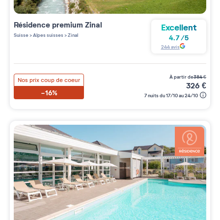
Résidence premium
Zinal
Excellent
Suisse
>
Alpes suisses
>
Zinal
4.7
/
5
244
avis
à partir de
384
€
Nos prix coup de coeur
326
€
-16%
7 nuits du 17/10 au 24/10