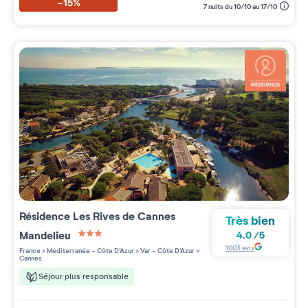
-15%
7 nuits du 10/10 au 17/10
Résidence
Les Rives de Cannes
Très bien
Mandelieu
4.0
/
5
3 étoiles sur 5
1003
avis
France
>
Méditerranée - Côte D'Azur
>
Var - Côte D'Azur
>
Cannes
Séjour plus responsable