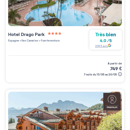
Très bien
Hotel Drago Park
4 étoiles sur 5
4.0
/
5
Espagne
>
Iles Canaries
>
Fuerteventura
2093
avis
à partir de
749
€
7 nuits du 13/05 au 20/05