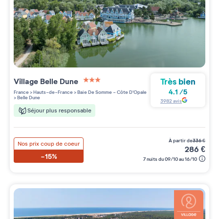
Très bien
Village
Belle Dune
3 étoiles sur 5
4.1
/
5
France
>
Hauts-de-France
>
Baie De Somme - Côte D'Opale
>
Belle Dune
3982
avis
Séjour plus responsable
à partir de
336
€
Nos prix coup de coeur
286
€
-15%
7 nuits du 09/10 au 16/10