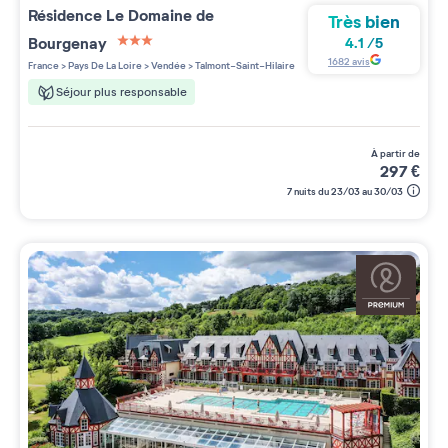
Résidence
Le Domaine de
Très bien
Bourgenay
4.1
/
5
3 étoiles sur 5
1682
avis
France
>
Pays De La Loire
>
Vendée
>
Talmont-Saint-Hilaire
Séjour plus responsable
à partir de
297
€
7 nuits du 23/03 au 30/03