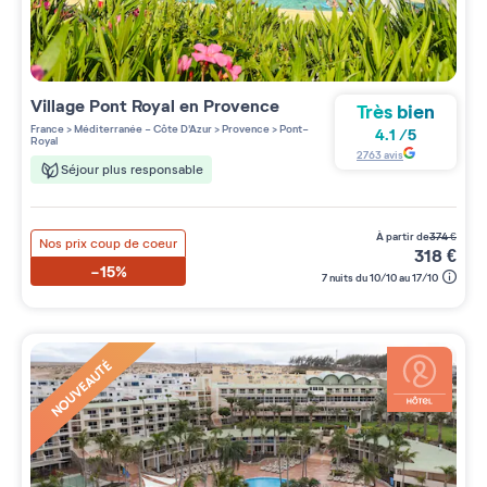
Village
Pont Royal en Provence
Très bien
France
>
Méditerranée - Côte D'Azur
>
Provence
>
Pont-
4.1
/
5
Royal
2763
avis
Séjour plus responsable
à partir de
374
€
Nos prix coup de coeur
318
€
-15%
7 nuits du 10/10 au 17/10
NOUVEAUTÉ