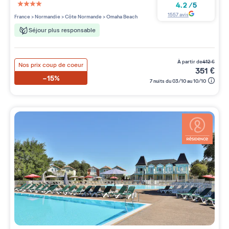
4.2
/
5
4 étoiles sur 5
1557
avis
France
>
Normandie
>
Côte Normande
>
Omaha Beach
Séjour plus responsable
à partir de
412
€
Nos prix coup de coeur
351
€
-15%
7 nuits du 03/10 au 10/10