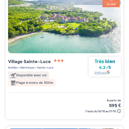
Très bien
Village
Sainte-Luce
3 étoiles sur 5
4.2
/
5
Antilles
>
Martinique
>
Sainte-Luce
2103
avis
Disponible avec vol
Plage à moins de 300m
à partir de
595
€
7 nuits du 10/10 au 17/10