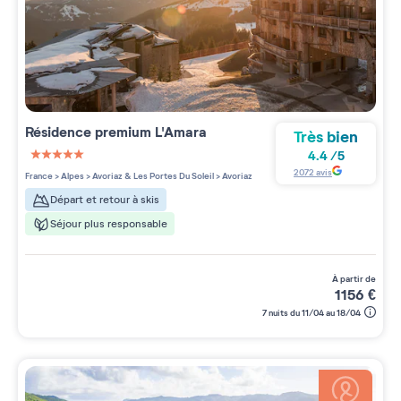
Résidence premium
L'Amara
Très bien
4.4
/
5
5 étoiles sur 5
2072
avis
France
>
Alpes
>
Avoriaz & Les Portes Du Soleil
>
Avoriaz
Départ et retour à skis
Séjour plus responsable
à partir de
1156
€
7 nuits du 11/04 au 18/04