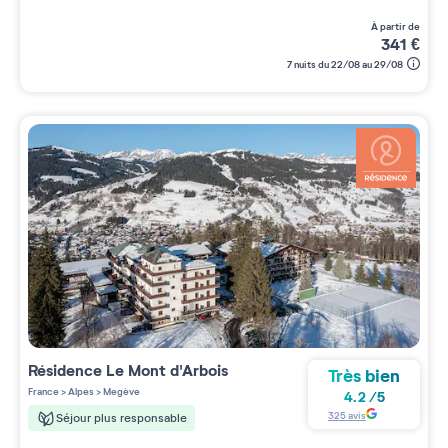
à partir de
341
€
7 nuits du 22/08 au 29/08
Résidence
Le Mont d'Arbois
Très bien
France
>
Alpes
>
Megève
4.2
/
5
325
avis
Séjour plus responsable