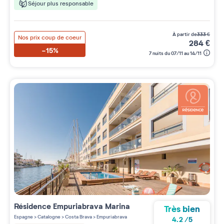
Séjour plus responsable
à partir de
333
€
Nos prix coup de coeur
284
€
-15%
7 nuits du 07/11 au 14/11
Résidence
Empuriabrava Marina
Très bien
Espagne
>
Catalogne
>
Costa Brava
>
Empuriabrava
4.2
/
5