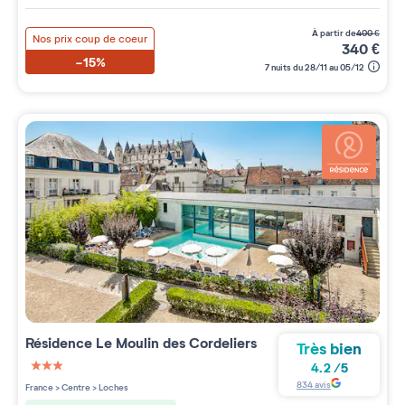
à partir de
400
€
Nos prix coup de coeur
340
€
-15%
7 nuits du 28/11 au 05/12
Résidence
Le Moulin des Cordeliers
Très bien
4.2
/
5
3 étoiles sur 5
834
avis
France
>
Centre
>
Loches