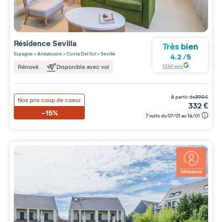
Résidence
Sevilla
Très bien
Espagne
>
Andalousie
>
Costa Del Sol
>
Séville
4.2
/
5
1349
avis
Rénové
Disponible avec vol
à partir de
390
€
Nos prix coup de coeur
332
€
-15%
7 nuits du 07/01 au 14/01