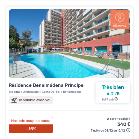
Résidence
Benalmádena Príncipe
Très bien
Espagne
>
Andalousie
>
Costa Del Sol
>
Benalmadena
4.2
/
5
1497
avis
Disponible avec vol
à partir de
400
€
Nos prix coup de coeur
340
€
-15%
7 nuits du 08/12 au 15/12