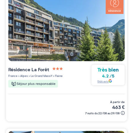
Très bien
Résidence
La Forêt
3 étoiles sur 5
4.2
/
5
France
>
Alpes
>
Le Grand Massif
>
Flaine
544
avis
Séjour plus responsable
à partir de
463
€
7 nuits du 22/08 au 29/08