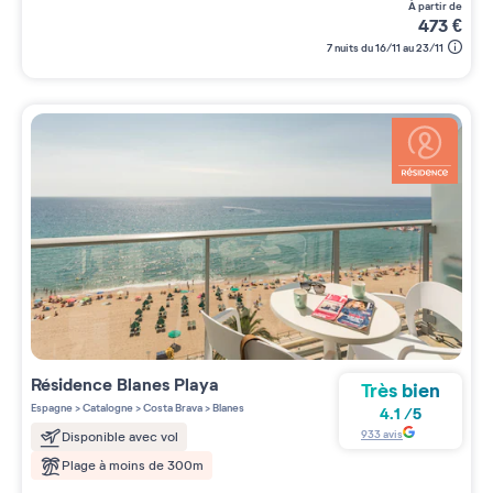
à partir de
473
€
7 nuits du 16/11 au 23/11
Résidence
Blanes Playa
Très bien
Espagne
>
Catalogne
>
Costa Brava
>
Blanes
4.1
/
5
933
avis
Disponible avec vol
Plage à moins de 300m