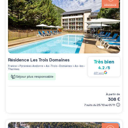
Résidence
Les Trois Domaines
Très bien
France
>
Pyrénées Andorre
>
Ax-Trois-Domaines
>
Ax-les-
4.2
/
5
Thermes
451
avis
Séjour plus responsable
à partir de
308
€
7 nuits du 25/10 au 01/11