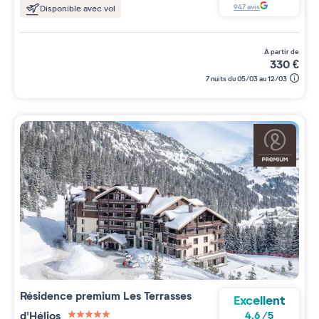
947
avis
Disponible avec vol
à partir de
330
€
7 nuits du 05/03 au 12/03
Résidence premium
Les Terrasses
Excellent
d'Hélios
4.6
/
5