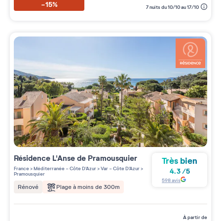
-15%
7 nuits du 10/10 au 17/10
Résidence
L'Anse de Pramousquier
Très bien
France
>
Méditerranée - Côte D'Azur
>
Var - Côte D'Azur
>
4.3
/
5
Pramousquier
598
avis
Plage à moins de 300m
Rénové
à partir de