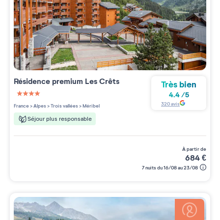
Résidence premium
Les Crêts
Très bien
4.4
/
5
4 étoiles sur 5
320
avis
France
>
Alpes
>
Trois vallées
>
Méribel
Séjour plus responsable
à partir de
684
€
7 nuits du 16/08 au 23/08