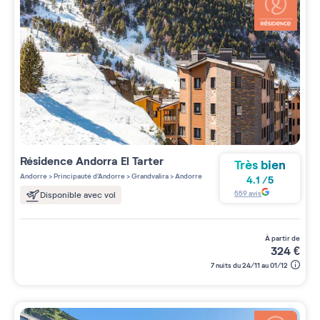
Résidence
Andorra El Tarter
Très bien
Andorre
>
Principauté d'Andorre
>
Grandvalira
>
Andorre
4.1
/
5
559
avis
Disponible avec vol
à partir de
324
€
7 nuits du 24/11 au 01/12