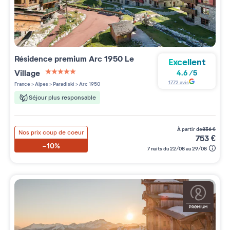
Résidence premium
Arc 1950 Le
Excellent
Village
4.6
/
5
5 étoiles sur 5
1772
avis
France
>
Alpes
>
Paradiski
>
Arc 1950
Séjour plus responsable
à partir de
836
€
Nos prix coup de coeur
753
€
-10%
7 nuits du 22/08 au 29/08