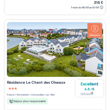
315
€
7 nuits du 05/03 au 12/03
Résidence
Le Chant des Oiseaux
Excellent
4.5
/
5
3 étoiles sur 5
1276
avis
France
>
Normandie
>
Courseulles-sur-Mer
Séjour plus responsable