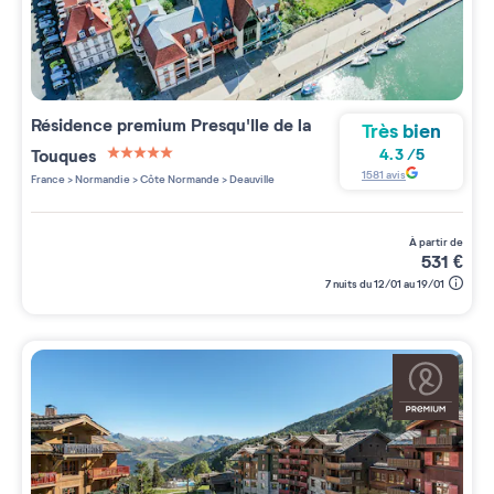
Résidence premium
Presqu'Ile de la
Très bien
Touques
4.3
/
5
5 étoiles sur 5
1581
avis
France
>
Normandie
>
Côte Normande
>
Deauville
à partir de
531
€
7 nuits du 12/01 au 19/01