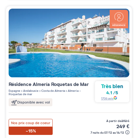
Résidence
Almería Roquetas de Mar
Très bien
Espagne
>
Andalousie
>
Costa de Almería
>
Almeria -
4.1
/
5
Roquetas de mar
1706
avis
Disponible avec vol
à partir de
292
€
Nos prix coup de coeur
249
€
-15%
7 nuits du 07/12 au 14/12