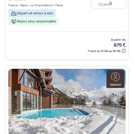
5 étoiles sur 5
773
avis
France
>
Alpes
>
Le Grand Massif
>
Flaine
Départ et retour à skis
Séjour plus responsable
à partir de
875
€
7 nuits du 11/04 au 18/04