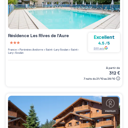
Résidence
Les Rives de l'Aure
Excellent
4.5
/
5
3 étoiles sur 5
599
avis
France
>
Pyrénées Andorre
>
Saint-Lary Soulan
>
Saint-
Lary-Soulan
à partir de
312
€
7 nuits du 21/10 au 28/10