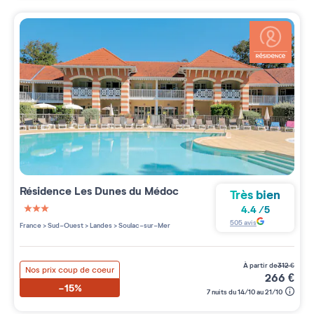
Résidence
Les Dunes du Médoc
Très bien
4.4
/
5
3 étoiles sur 5
505
avis
France
>
Sud-Ouest
>
Landes
>
Soulac-sur-Mer
à partir de
312
€
Nos prix coup de coeur
266
€
-15%
7 nuits du 14/10 au 21/10