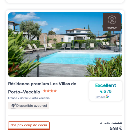
Résidence premium
Les Villas de
Excellent
Porto-Vecchio
4.5
/
5
4 étoiles sur 5
189
avis
France
>
Corse
>
Porto Vecchio
Disponible avec vol
à partir de
644
€
Nos prix coup de coeur
548
€