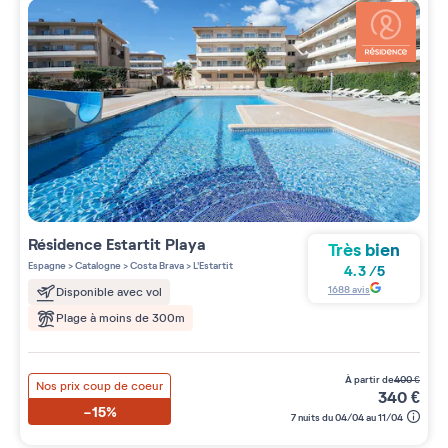
Résidence
Estartit Playa
Très bien
Espagne
>
Catalogne
>
Costa Brava
>
L'Estartit
4.3
/
5
1688
avis
Disponible avec vol
Plage à moins de 300m
à partir de
400
€
Nos prix coup de coeur
340
€
-15%
7 nuits du 04/04 au 11/04