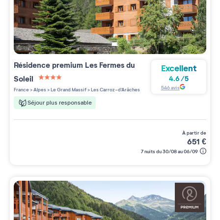
Résidence premium
Les Fermes du
Excellent
Soleil
4.6
/
5
4 étoiles sur 5
546
avis
France
>
Alpes
>
Le Grand Massif
>
Les Carroz-d'Arâches
Séjour plus responsable
à partir de
651
€
7 nuits du 30/08 au 06/09