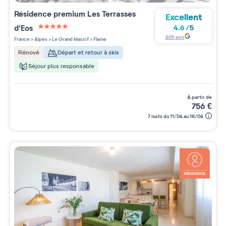
Résidence premium
Les Terrasses
Excellent
d'Eos
4.6
/
5
5 étoiles sur 5
805
avis
France
>
Alpes
>
Le Grand Massif
>
Flaine
Départ et retour à skis
Rénové
Séjour plus responsable
à partir de
756
€
7 nuits du 11/04 au 18/04