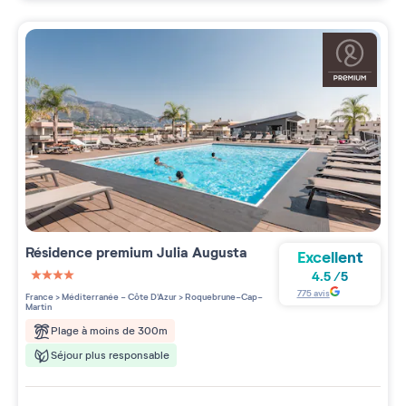
Résidence premium
Julia Augusta
Excellent
4.5
/
5
4 étoiles sur 5
775
avis
France
>
Méditerranée - Côte D'Azur
>
Roquebrune-Cap-
Martin
Plage à moins de 300m
Séjour plus responsable