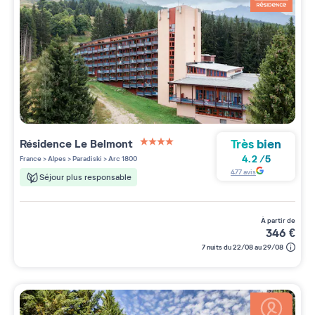
Très bien
Résidence
Le Belmont
4 étoiles sur 5
4.2
/
5
France
>
Alpes
>
Paradiski
>
Arc 1800
477
avis
Séjour plus responsable
à partir de
346
€
7 nuits du 22/08 au 29/08