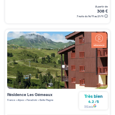
à partir de
308
€
7 nuits du 14/11 au 21/11
Résidence
Les Gémeaux
Très bien
France
>
Alpes
>
Paradiski
>
Belle Plagne
4.2
/
5
190
avis