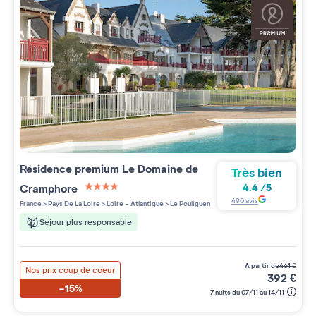
Résidence premium
Le Domaine de
Très bien
Cramphore
4.4
/
5
4 étoiles sur 5
490
avis
France
>
Pays De La Loire
>
Loire - Atlantique
>
Le Pouliguen
Séjour plus responsable
à partir de
461
€
Nos prix coup de coeur
392
€
-15%
7 nuits du 07/11 au 14/11