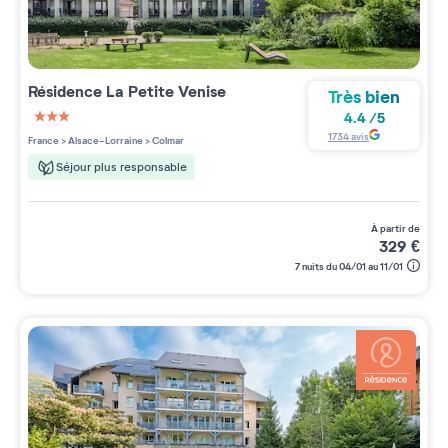
Résidence
La Petite Venise
Très bien
4.4
/
5
3 étoiles sur 5
1734
avis
France
>
Alsace-Lorraine
>
Colmar
Séjour plus responsable
à partir de
329
€
7 nuits du 04/01 au 11/01