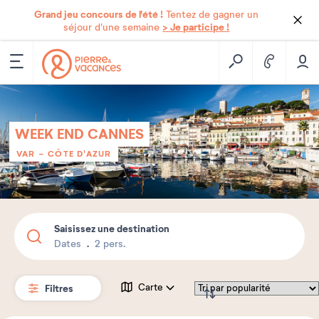
Grand jeu concours de l'été !
Tentez de gagner un
> Je participe !
séjour d'une semaine
WEEK END CANNES
VAR - CÔTE D'AZUR
Saisissez une destination
Dates
2 pers.
Filtres
Carte