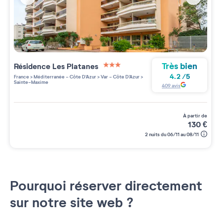
Très bien
Résidence
Les Platanes
3 étoiles sur 5
4.2
/
5
France
>
Méditerranée - Côte D'Azur
>
Var - Côte D'Azur
>
Sainte-Maxime
409
avis
à partir de
130
€
2 nuits du 06/11 au 08/11
Pourquoi réserver directement
sur notre site web ?