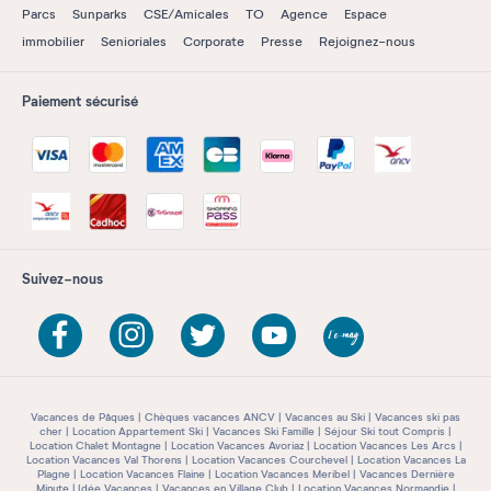
Parcs
Sunparks
CSE/Amicales
TO
Agence
Espace
immobilier
Senioriales
Corporate
Presse
Rejoignez-nous
Paiement sécurisé
Suivez-nous
Vacances de Pâques
Chèques vacances ANCV
Vacances au Ski
Vacances ski pas
cher
Location Appartement Ski
Vacances Ski Famille
Séjour Ski tout Compris
Location Chalet Montagne
Location Vacances Avoriaz
Location Vacances Les Arcs
Location Vacances Val Thorens
Location Vacances Courchevel
Location Vacances La
Plagne
Location Vacances Flaine
Location Vacances Meribel
Vacances Dernière
Minute
Idée Vacances
Vacances en Village Club
Location Vacances Normandie