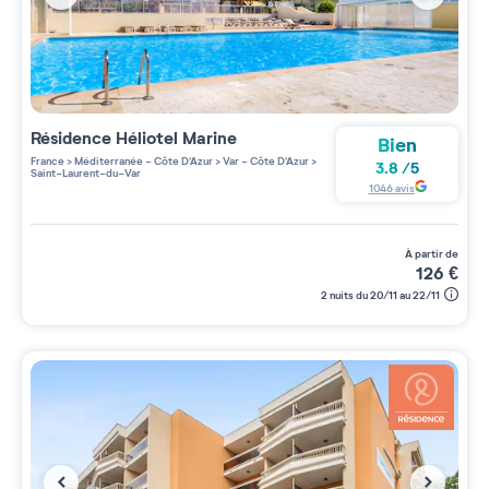
Résidence
Héliotel Marine
Bien
France
>
Méditerranée - Côte D'Azur
>
Var - Côte D'Azur
>
3.8
/
5
Saint-Laurent-du-Var
1046
avis
à partir de
126
€
2 nuits du 20/11 au 22/11