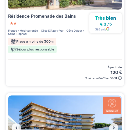
Résidence
Promenade des Bains
Très bien
4.2
/
5
2 étoiles sur 5
389
avis
France
>
Méditerranée - Côte D'Azur
>
Var - Côte D'Azur
>
Saint-Raphaël
Plage à moins de 300m
Séjour plus responsable
à partir de
120
€
2 nuits du 06/11 au 08/11