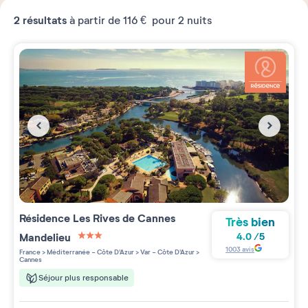
2
résultats
à partir de
116 €
pour 2 nuits
Résidence
Les Rives de Cannes
Très bien
Mandelieu
4.0
/
5
3 étoiles sur 5
1003
avis
France
>
Méditerranée - Côte D'Azur
>
Var - Côte D'Azur
>
Cannes
Séjour plus responsable