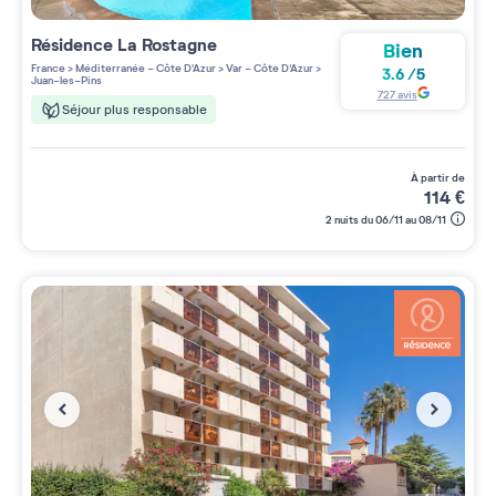
Résidence
La Rostagne
Bien
France
>
Méditerranée - Côte D'Azur
>
Var - Côte D'Azur
>
3.6
/
5
Juan-les-Pins
727
avis
Séjour plus responsable
à partir de
114
€
2 nuits du 06/11 au 08/11