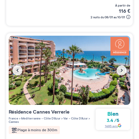
à partir de
116
€
2 nuits du 08/01 au 10/01
Résidence
Cannes Verrerie
Bien
France
>
Méditerranée - Côte D'Azur
>
Var - Côte D'Azur
>
3.4
/
5
Cannes
1485
avis
Plage à moins de 300m