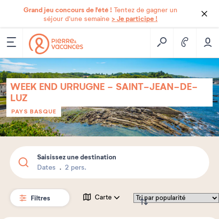
Grand jeu concours de l'été !
Tentez de gagner un
> Je participe !
séjour d'une semaine
WEEK END URRUGNE - SAINT-JEAN-DE-
LUZ
PAYS BASQUE
Saisissez une destination
Dates
2 pers.
Filtres
Carte