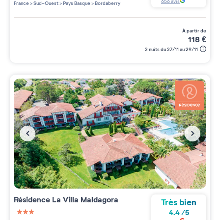
3 étoiles sur 5
656
avis
France
>
Sud-Ouest
>
Pays Basque
>
Bordaberry
à partir de
118
€
2 nuits du 27/11 au 29/11
Résidence
La Villa Maldagora
Très bien
4.4
/
5