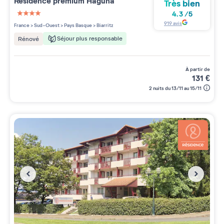
Résidence premium
Haguna
Très bien
4.3
/
5
4 étoiles sur 5
919
avis
France
>
Sud-Ouest
>
Pays Basque
>
Biarritz
Séjour plus responsable
Rénové
à partir de
131
€
2 nuits du 13/11 au 15/11