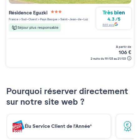
Très bien
Résidence
Eguzki
3 étoiles sur 5
4.3
/
5
France
>
Sud-Ouest
>
Pays Basque
>
Saint-Jean-de-Luz
869
avis
Séjour plus responsable
à partir de
106
€
2 nuits du 19/03 au 21/03
Pourquoi réserver directement
sur notre site web ?
Élu Service Client de l'Année*
Me