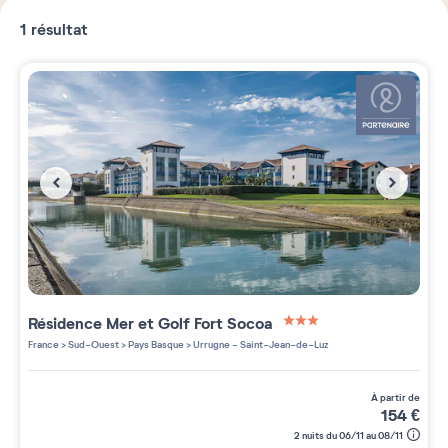
1
résultat
Résidence
Mer et Golf Fort Socoa
3 étoiles sur 5
France
>
Sud-Ouest
>
Pays Basque
>
Urrugne - Saint-Jean-de-Luz
à partir de
154
€
2 nuits du 06/11 au 08/11