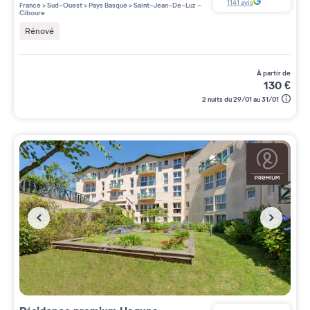
3 étoiles sur 5
1141
avis
France
>
Sud-Ouest
>
Pays Basque
>
Saint-Jean-De-Luz -
Ciboure
Rénové
à partir de
130
€
2 nuits du 29/01 au 31/01