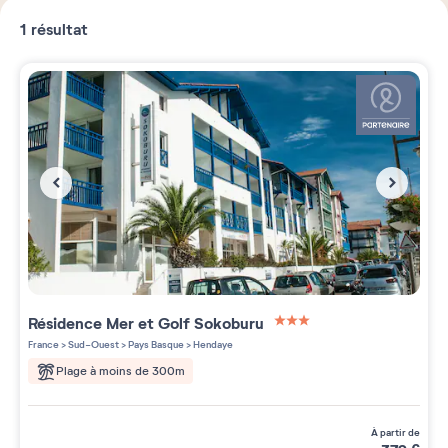
1
résultat
Résidence
Mer et Golf Sokoburu
3 étoiles sur 5
France
>
Sud-Ouest
>
Pays Basque
>
Hendaye
Plage à moins de 300m
à partir de