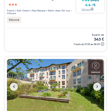
4.4
/
5
3 étoiles sur 5
1141
avis
France
>
Sud-Ouest
>
Pays Basque
>
Saint-Jean-De-Luz -
Ciboure
Rénové
à partir de
343
€
7 nuits du 11/01 au 18/01