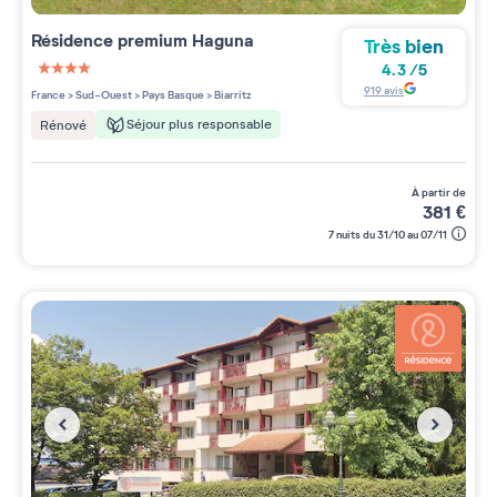
Résidence premium
Haguna
Très bien
4.3
/
5
4 étoiles sur 5
919
avis
France
>
Sud-Ouest
>
Pays Basque
>
Biarritz
Séjour plus responsable
Rénové
à partir de
381
€
7 nuits du 31/10 au 07/11