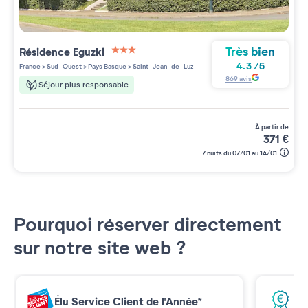
Très bien
Résidence
Eguzki
3 étoiles sur 5
4.3
/
5
France
>
Sud-Ouest
>
Pays Basque
>
Saint-Jean-de-Luz
869
avis
Séjour plus responsable
à partir de
371
€
7 nuits du 07/01 au 14/01
Pourquoi réserver directement
sur notre site web ?
Élu Service Client de l'Année*
Me