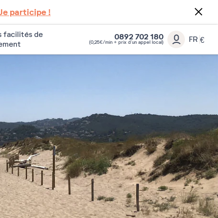
Je participe !
 facilités de
0892 702 180
FR
€
(0,25€/min + prix d’un appel local)
iement