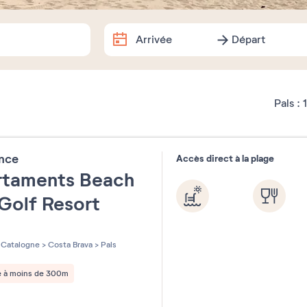
Arrivée
Départ
Arrivée
Départ
Dates exactes
Pals :
1
Août
2026
ence
Accès direct à la plage
lu
ma
me
je
ve
sa
rtaments Beach
1
Golf Resort
3
4
5
6
7
8
les sur 5
10
11
12
13
14
15
Catalogne
>
Costa Brava
>
Pals
17
18
19
20
21
22
e à moins de 300m
24
25
26
27
28
29