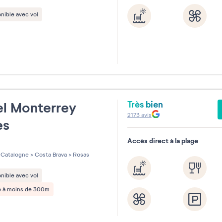
nible avec vol
Très bien
l Monterrey
2173
avis
es
Accès direct à la plage
les sur 5
Catalogne
>
Costa Brava
>
Rosas
nible avec vol
e à moins de 300m