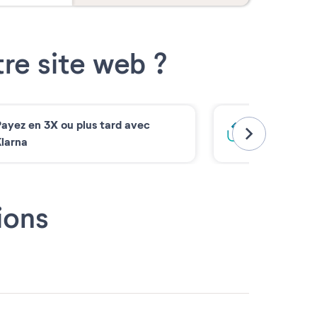
re site web ?
ayez en 3X ou plus tard avec
Bloquez votr
larna
ions