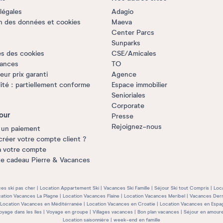
légales
Adagio
n des données et cookies
Maeva
Center Parcs
Sunparks
s des cookies
CSE/Amicales
rances
TO
ur prix garanti
Agence
lité : partiellement conforme
Espace immobilier
Senioriales
Corporate
our
Presse
Rejoignez-nous
 un paiement
créer votre compte client ?
à votre compte
te cadeau Pierre & Vacances
es ski pas cher
Location Appartement Ski
Vacances Ski Famille
Séjour Ski tout Compris
Loc
ation Vacances La Plagne
Location Vacances Flaine
Location Vacances Meribel
Vacances Dern
Location Vacances en Méditérranée
Location Vacances en Croatie
Location Vacances en Espa
oyage dans les îles
Voyage en groupe
Villages vacances
Bon plan vacances
Séjour en amour
Location saisonnière
week-end en famille