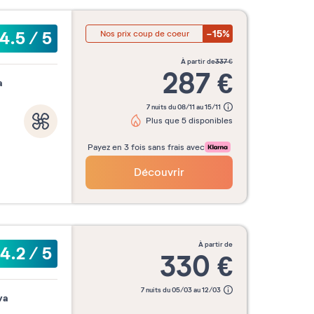
-15%
4.5
/
5
Nos prix coup de coeur
à partir de
337
€
287
€
à
7 nuits du 08/11 au 15/11
Plus que 5 disponibles
Payez en 3 fois sans frais avec
Découvrir
à partir de
4.2
/
5
330
€
7 nuits du 05/03 au 12/03
va