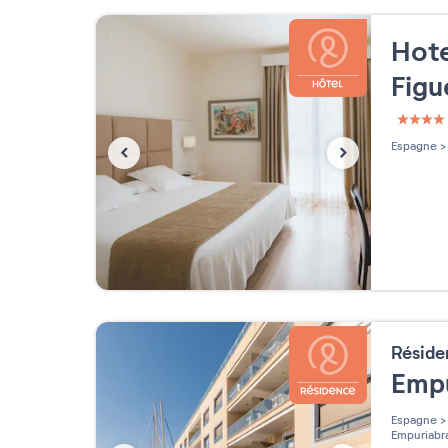
Hote
Figu
4 étoi
Espagne
>
Résid
Empu
Espagne
>
Empuriabr