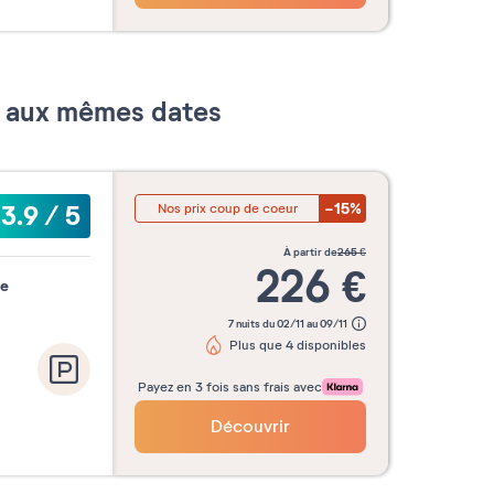
er aux mêmes dates
-15%
3.9
/
5
Nos prix coup de coeur
à partir de
265
€
226
€
de
7 nuits du 02/11 au 09/11
Plus que 4 disponibles
Payez en 3 fois sans frais avec
Découvrir