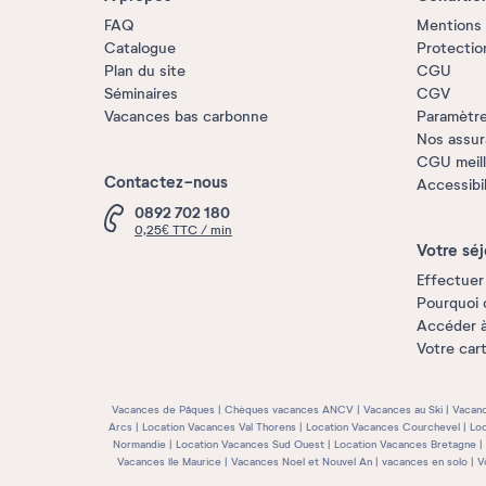
FAQ
Mentions 
Catalogue
Protectio
Plan du site
CGU
Séminaires
CGV
Vacances bas carbonne
Paramètre
Nos assu
CGU meille
Contactez-nous
Accessibi
0892 702 180
0,25€ TTC / min
Votre séj
Effectuer
Pourquoi 
Accéder 
Votre car
Vacances de Pâques
Chèques vacances ANCV
Vacances au Ski
Vacanc
Arcs
Location Vacances Val Thorens
Location Vacances Courchevel
Loc
Normandie
Location Vacances Sud Ouest
Location Vacances Bretagne
Vacances île Maurice
Vacances Noel et Nouvel An
vacances en solo
V