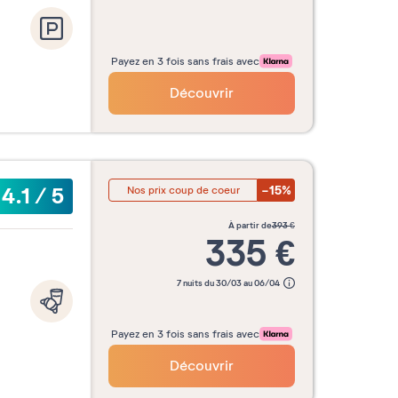
Payez en 3 fois sans frais avec
Découvrir
-15%
4.1
/
5
Nos prix coup de coeur
à partir de
393
€
335
€
7 nuits du 30/03 au 06/04
Payez en 3 fois sans frais avec
Découvrir