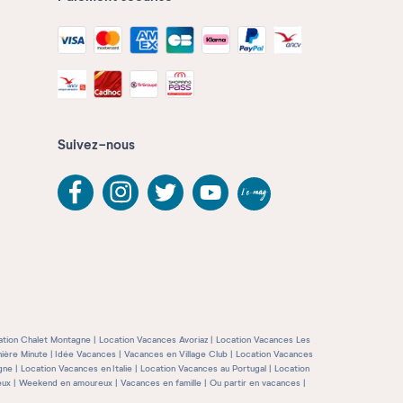
Suivez-nous
ation Chalet Montagne
Location Vacances Avoriaz
Location Vacances Les
ière Minute
Idée Vacances
Vacances en Village Club
Location Vacances
gne
Location Vacances en Italie
Location Vacances au Portugal
Location
eux
Weekend en amoureux
Vacances en famille
Ou partir en vacances