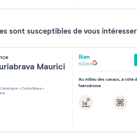
31
es sont susceptibles de vous intéress
Bien
ence
423
avis
riabrava Maurici
k
Au milieu des canaux, à côté 
l'aérodrome
Catalogne
>
Costa Brava
>
ava