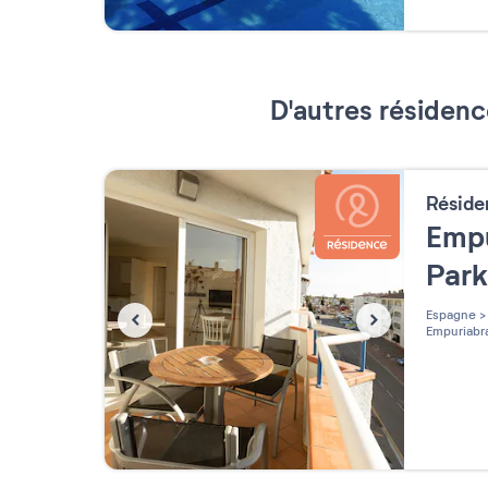
D'autres résidenc
Résid
Empu
Par
Espagne
>
Empuriabr