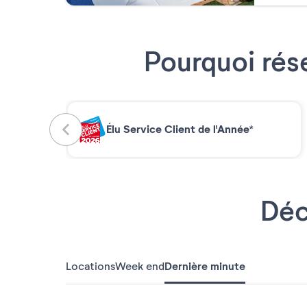
Pourquoi rés
Élu Service Client de l'Année*
Déc
Locations
Week end
Dernière minute