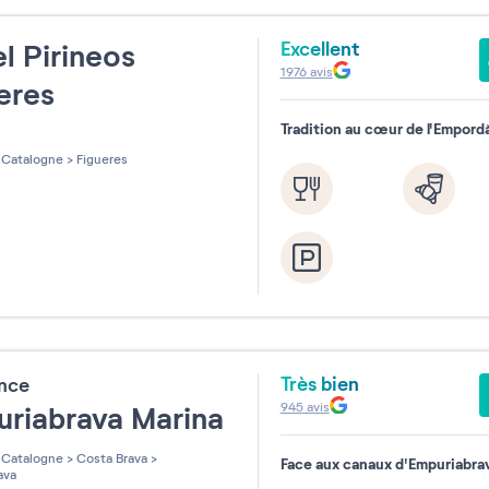
Excellent
l Pirineos
1976
avis
eres
Tradition au cœur de l'Empord
les sur 5
Catalogne
>
Figueres
Très bien
ence
945
avis
riabrava Marina
Catalogne
>
Costa Brava
>
Face aux canaux d'Empuriabra
ava