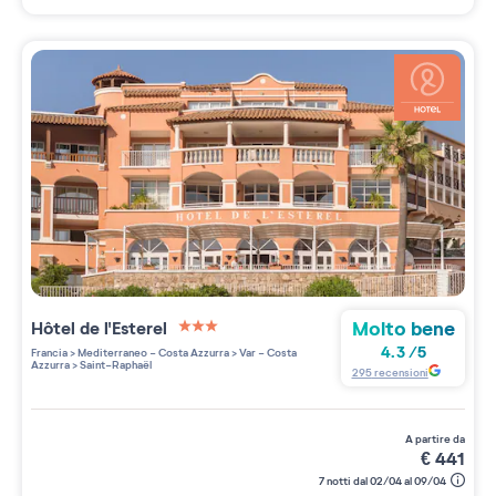
Molto bene
Hôtel de l'Esterel
3 étoiles sur 5
4.3
/
5
Francia
>
Mediterraneo - Costa Azzurra
>
Var - Costa
Azzurra
>
Saint-Raphaël
295
recensioni
a partire da
€
441
7 notti dal 02/04 al 09/04