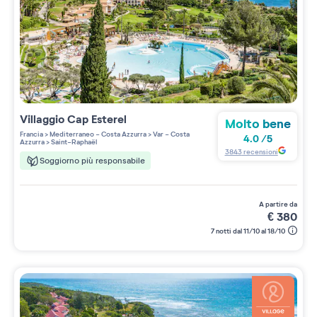
Villaggio
Cap Esterel
Molto bene
Francia
>
Mediterraneo - Costa Azzurra
>
Var - Costa
4.0
/
5
Azzurra
>
Saint-Raphaël
3843
recensioni
Soggiorno più responsabile
a partire da
€
380
7 notti dal 11/10 al 18/10