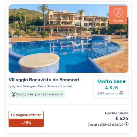
Villaggio
Bonavista de Bonmont
Molto bene
Spagna
>
Catalogna
>
Costa Dorada
>
Bonmont
4.3
/
5
2287
recensioni
Soggiorno più responsabile
a partire da
€
501
Le migliori offerte
€
426
-15%
7 notti dal 30/03 al 06/04