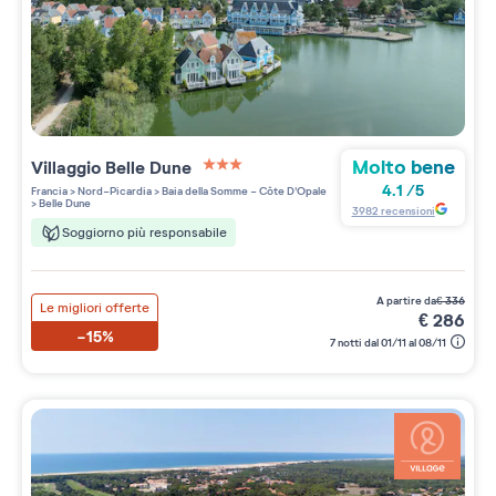
Molto bene
Villaggio
Belle Dune
3 étoiles sur 5
4.1
/
5
Francia
>
Nord-Picardia
>
Baia della Somme - Côte D'Opale
>
Belle Dune
3982
recensioni
Soggiorno più responsabile
a partire da
€
336
Le migliori offerte
€
286
-15%
7 notti dal 01/11 al 08/11