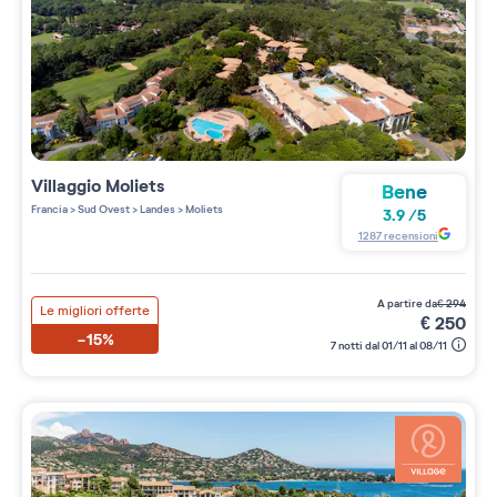
Villaggio
Moliets
Bene
Francia
>
Sud Ovest
>
Landes
>
Moliets
3.9
/
5
1287
recensioni
a partire da
€
294
Le migliori offerte
€
250
-15%
7 notti dal 01/11 al 08/11