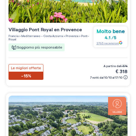
Villaggio
Pont Royal en Provence
Molto bene
Francia
>
Mediterraneo - Costa Azzurra
>
Provenza
>
Pont-
4.1
/
5
Royal
2763
recensioni
Soggiorno più responsabile
a partire da
€
374
Le migliori offerte
€
318
-15%
7 notti dal 10/10 al 17/10