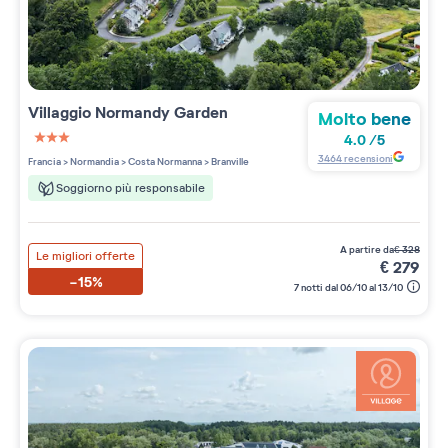
Villaggio
Normandy Garden
Molto bene
4.0
/
5
3 étoiles sur 5
3464
recensioni
Francia
>
Normandia
>
Costa Normanna
>
Branville
Soggiorno più responsabile
a partire da
€
328
Le migliori offerte
€
279
-15%
7 notti dal 06/10 al 13/10