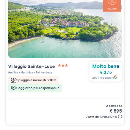
Molto bene
Villaggio
Sainte-Luce
3 étoiles sur 5
4.2
/
5
Antilles
>
Martinica
>
Sainte-Luce
2094
recensioni
Spiaggia a meno di 300m
Soggiorno più responsabile
a partire da
€
595
7 notti dal 10/10 al 17/10