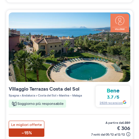
Villaggio
Terrazas Costa del Sol
Bene
Spagna
>
Andalusia
>
Costa del Sol
>
Manilva - Malaga
3.7
/
5
2828
recensioni
Soggiorno più responsabile
a partire da
€
359
Le migliori offerte
€
306
-15%
7 notti dal 05/12 al 12/12