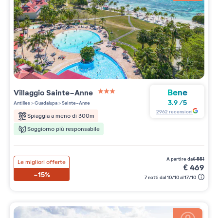
Bene
Villaggio
Sainte-Anne
3 étoiles sur 5
3.9
/
5
Antilles
>
Guadalupa
>
Sainte-Anne
2962
recensioni
Spiaggia a meno di 300m
Soggiorno più responsabile
a partire da
€
551
Le migliori offerte
€
469
-15%
7 notti dal 10/10 al 17/10