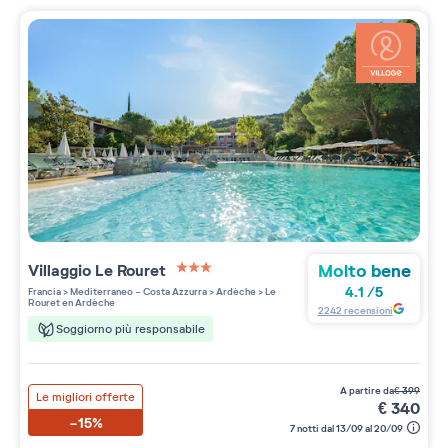
Molto bene
Villaggio
Le Rouret
3 étoiles sur 5
4.1
/
5
Francia
>
Mediterraneo - Costa Azzurra
>
Ardèche
>
Le
Rouret en Ardèche
2242
recensioni
Soggiorno più responsabile
a partire da
€
399
Le migliori offerte
€
340
-15%
7 notti dal 13/09 al 20/09