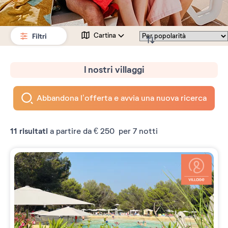
Filtri
Cartina
I nostri villaggi
Abbandona l’offerta e avvia una nuova ricerca
11
risultati
a partire da
€ 250
per 7 notti