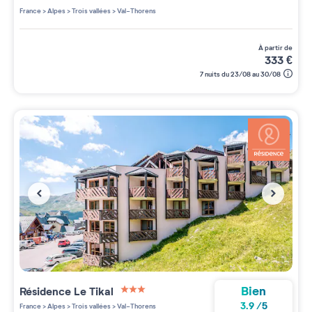
France
>
Alpes
>
Trois vallées
>
Val-Thorens
à partir de
333
€
7 nuits du 23/08 au 30/08
Bien
Résidence
Le Tikal
3 étoiles sur 5
3.9
/
5
France
>
Alpes
>
Trois vallées
>
Val-Thorens