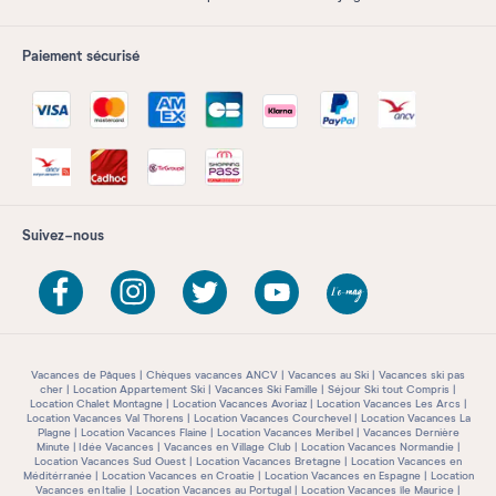
Paiement sécurisé
Suivez-nous
Vacances de Pâques
Chèques vacances ANCV
Vacances au Ski
Vacances ski pas
cher
Location Appartement Ski
Vacances Ski Famille
Séjour Ski tout Compris
Location Chalet Montagne
Location Vacances Avoriaz
Location Vacances Les Arcs
Location Vacances Val Thorens
Location Vacances Courchevel
Location Vacances La
Plagne
Location Vacances Flaine
Location Vacances Meribel
Vacances Dernière
Minute
Idée Vacances
Vacances en Village Club
Location Vacances Normandie
Location Vacances Sud Ouest
Location Vacances Bretagne
Location Vacances en
Méditérranée
Location Vacances en Croatie
Location Vacances en Espagne
Location
Vacances en Italie
Location Vacances au Portugal
Location Vacances île Maurice