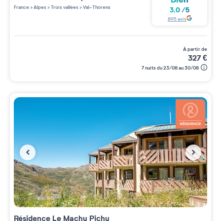
France
>
Alpes
>
Trois vallées
>
Val-Thorens
3.0
/
5
895
avis
à partir de
327
€
7 nuits du 23/08 au 30/08
Résidence
Le Machu Pichu