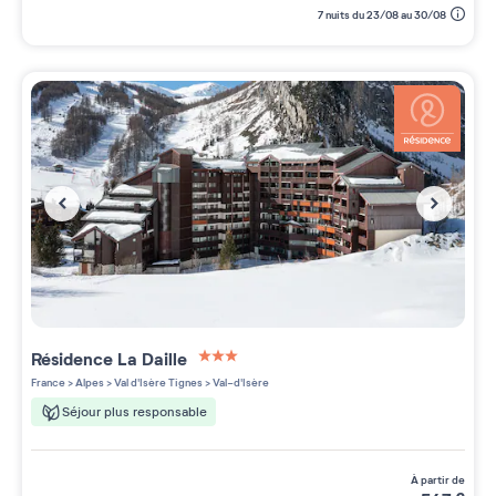
7 nuits du 23/08 au 30/08
Résidence
La Daille
3 étoiles sur 5
France
>
Alpes
>
Val d'Isère Tignes
>
Val-d'Isère
Séjour plus responsable
à partir de