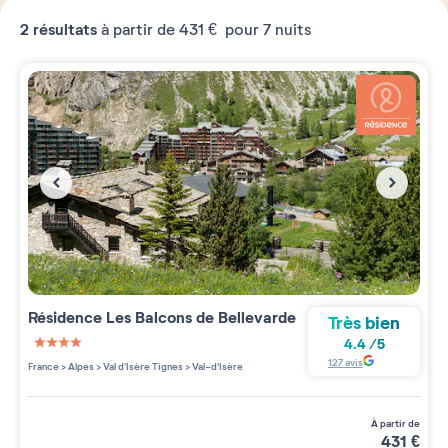
2
résultats
à partir de
431 €
pour 7 nuits
Résidence
Les Balcons de Bellevarde
Très bien
4.4
/
5
4 étoiles sur 5
127
avis
France
>
Alpes
>
Val d'Isère Tignes
>
Val-d'Isère
à partir de
431
€