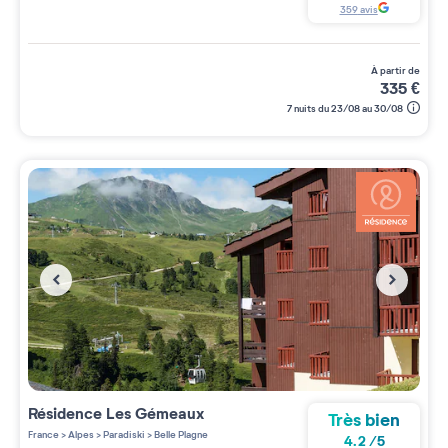
359
avis
à partir de
335
€
7 nuits du 23/08 au 30/08
Résidence
Les Gémeaux
Très bien
France
>
Alpes
>
Paradiski
>
Belle Plagne
4.2
/
5