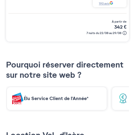
190
avis
à partir de
342
€
7 nuits du 22/08 au 29/08
Pourquoi réserver directement
sur notre site web ?
Élu Service Client de l'Année*
Me