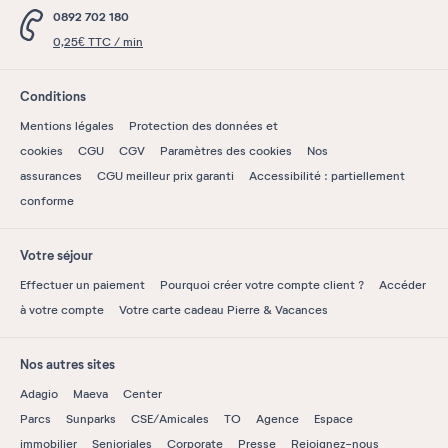
0892 702 180
0,25€ TTC / min
Conditions
Mentions légales
Protection des données et
cookies
CGU
CGV
Paramètres des cookies
Nos
assurances
CGU meilleur prix garanti
Accessibilité : partiellement
conforme
Votre séjour
Effectuer un paiement
Pourquoi créer votre compte client ?
Accéder
à votre compte
Votre carte cadeau Pierre & Vacances
Nos autres sites
Adagio
Maeva
Center
Parcs
Sunparks
CSE/Amicales
TO
Agence
Espace
immobilier
Senioriales
Corporate
Presse
Rejoignez-nous