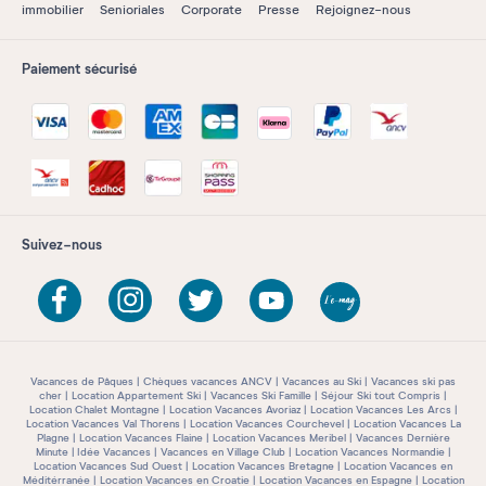
immobilier
Senioriales
Corporate
Presse
Rejoignez-nous
Paiement sécurisé
Suivez-nous
Vacances de Pâques
Chèques vacances ANCV
Vacances au Ski
Vacances ski pas
cher
Location Appartement Ski
Vacances Ski Famille
Séjour Ski tout Compris
Location Chalet Montagne
Location Vacances Avoriaz
Location Vacances Les Arcs
Location Vacances Val Thorens
Location Vacances Courchevel
Location Vacances La
Plagne
Location Vacances Flaine
Location Vacances Meribel
Vacances Dernière
Minute
Idée Vacances
Vacances en Village Club
Location Vacances Normandie
Location Vacances Sud Ouest
Location Vacances Bretagne
Location Vacances en
Méditérranée
Location Vacances en Croatie
Location Vacances en Espagne
Location