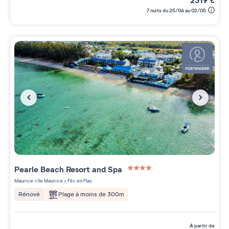
2319
€
7 nuits du 25/04 au 02/05
Pearle Beach Resort and Spa
4 étoiles sur 5
Maurice
>
Ile Maurice
>
Flic en Flac
Plage à moins de 300m
Rénové
à partir de