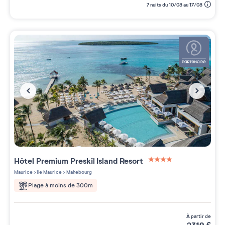
7 nuits du 10/08 au 17/08
Hôtel Premium
Preskil Island Resort
4 étoiles sur 5
Maurice
>
Ile Maurice
>
Mahebourg
Plage à moins de 300m
à partir de