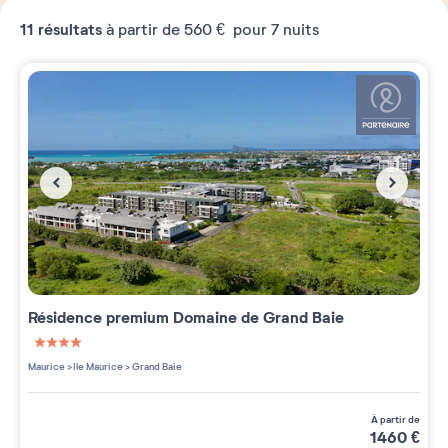
11
résultats
à partir de
560 €
pour 7 nuits
Résidence premium
Domaine de Grand Baie
4 étoiles sur 5
Maurice
>
Ile Maurice
>
Grand Baie
à partir de
1460
€