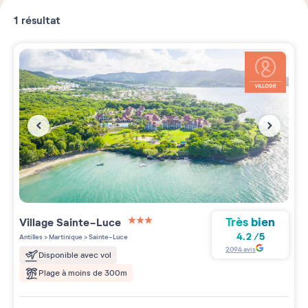
1
résultat
Très bien
Village
Sainte-Luce
3 étoiles sur 5
4.2
/
5
Antilles
>
Martinique
>
Sainte-Luce
2094
avis
Disponible avec vol
Plage à moins de 300m