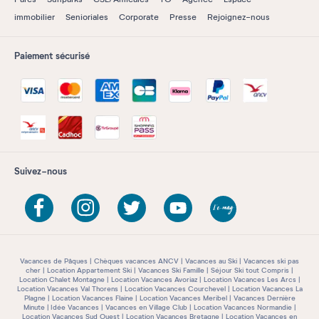
immobilier
Senioriales
Corporate
Presse
Rejoignez-nous
Paiement sécurisé
Suivez-nous
Vacances de Pâques
Chèques vacances ANCV
Vacances au Ski
Vacances ski pas
cher
Location Appartement Ski
Vacances Ski Famille
Séjour Ski tout Compris
Location Chalet Montagne
Location Vacances Avoriaz
Location Vacances Les Arcs
Location Vacances Val Thorens
Location Vacances Courchevel
Location Vacances La
Plagne
Location Vacances Flaine
Location Vacances Meribel
Vacances Dernière
Minute
Idée Vacances
Vacances en Village Club
Location Vacances Normandie
Location Vacances Sud Ouest
Location Vacances Bretagne
Location Vacances en