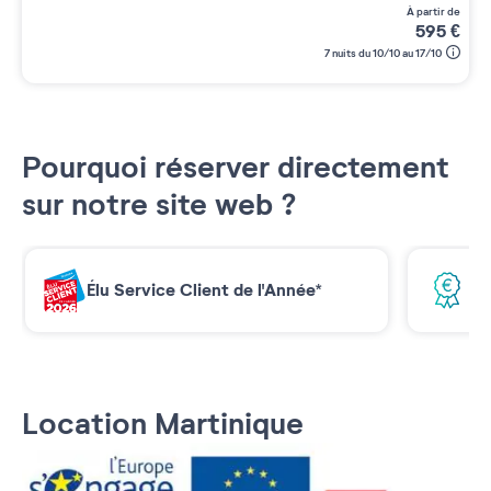
à partir de
595
€
7 nuits du 10/10 au 17/10
Pourquoi réserver directement
sur notre site web ?
Élu Service Client de l'Année*
Me
Location Martinique