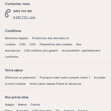
Contactez-nous
0892 702 180
0,25€ TTC / min
Conditions
Mentions légales
Protection des données et
cookies
CGU
CGV
Paramètres des cookies
Nos
assurances
CGU meilleur prix garanti
Accessibilité : partiellement
conforme
Votre séjour
Effectuer un paiement
Pourquoi créer votre compte client ?
Accéder
à votre compte
Votre carte cadeau Pierre & Vacances
Nos autres sites
Adagio
Maeva
Center
Parcs
Sunparks
CSE/Amicales
TO
Agence
Espace