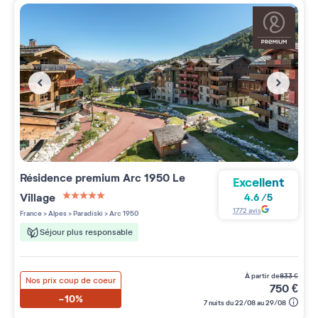
Résidence premium
Arc 1950 Le
Excellent
Village
4.6
/
5
5 étoiles sur 5
1772
avis
France
>
Alpes
>
Paradiski
>
Arc 1950
Séjour plus responsable
à partir de
833
€
Nos prix coup de coeur
750
€
-10%
7 nuits du 22/08 au 29/08