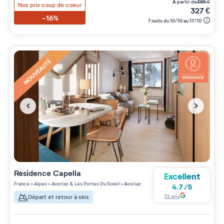
à partir de
385
€
Nos prix coup de coeur
327
€
-16%
7 nuits du 10/10 au 17/10
NOUVEAUTÉ
Résidence
Capella
Excellent
France
>
Alpes
>
Avoriaz & Les Portes Du Soleil
>
Avoriaz
4.7
/
5
32
avis
Départ et retour à skis