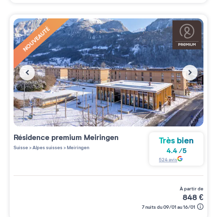
NOUVEAUTÉ
Résidence premium
Meiringen
Très bien
Suisse
>
Alpes suisses
>
Meiringen
4.4
/
5
524
avis
à partir de
848
€
7 nuits du 09/01 au 16/01