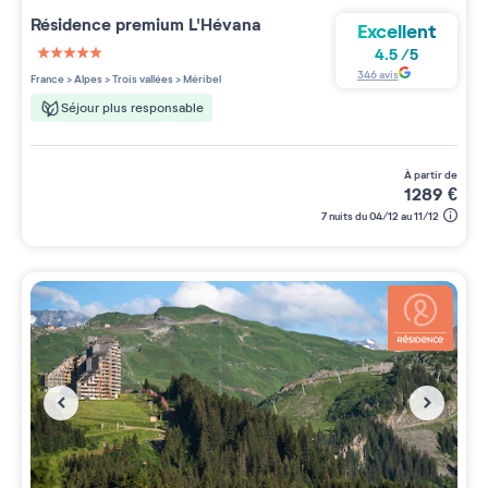
Résidence premium
L'Hévana
Excellent
4.5
/
5
5 étoiles sur 5
346
avis
France
>
Alpes
>
Trois vallées
>
Méribel
Séjour plus responsable
à partir de
1289
€
7 nuits du 04/12 au 11/12