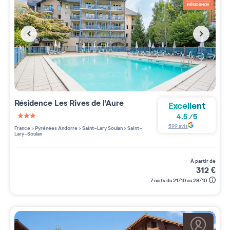
Résidence
Les Rives de l'Aure
Excellent
4.5
/
5
3 étoiles sur 5
599
avis
France
>
Pyrénées Andorre
>
Saint-Lary Soulan
>
Saint-
Lary-Soulan
à partir de
312
€
7 nuits du 21/10 au 28/10