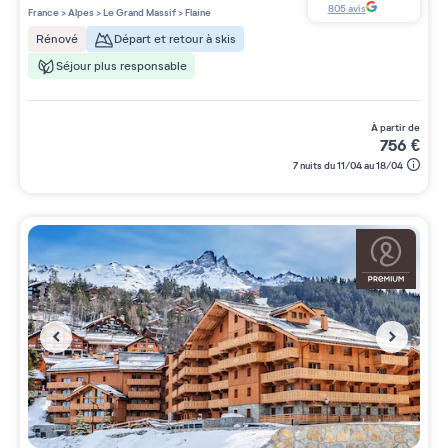
5 étoiles sur 5
805
avis
France
>
Alpes
>
Le Grand Massif
>
Flaine
Départ et retour à skis
Rénové
Séjour plus responsable
à partir de
756
€
7 nuits du 11/04 au 18/04