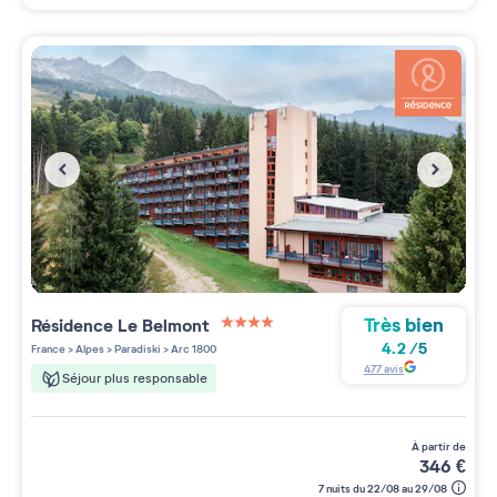
Très bien
Résidence
Le Belmont
4 étoiles sur 5
4.2
/
5
France
>
Alpes
>
Paradiski
>
Arc 1800
477
avis
Séjour plus responsable
à partir de
346
€
7 nuits du 22/08 au 29/08