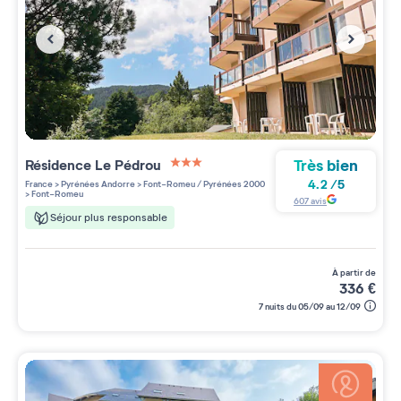
Très bien
Résidence
Le Pédrou
3 étoiles sur 5
4.2
/
5
France
>
Pyrénées Andorre
>
Font-Romeu / Pyrénées 2000
>
Font-Romeu
607
avis
Séjour plus responsable
à partir de
336
€
7 nuits du 05/09 au 12/09