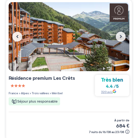
Résidence premium
Les Crêts
Très bien
4.4
/
5
4 étoiles sur 5
320
avis
France
>
Alpes
>
Trois vallées
>
Méribel
Séjour plus responsable
à partir de
684
€
7 nuits du 16/08 au 23/08