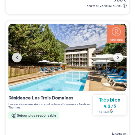
7 nuits du 23/08 au 30/08
Résidence
Les Trois Domaines
Très bien
France
>
Pyrénées Andorre
>
Ax-Trois-Domaines
>
Ax-les-
4.2
/
5
Thermes
451
avis
Séjour plus responsable
à partir de