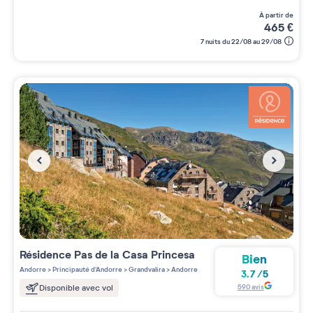
à partir de
465
€
7 nuits du 22/08 au 29/08
Résidence
Pas de la Casa Princesa
Bien
Andorre
>
Principauté d'Andorre
>
Grandvalira
>
Andorre
3.7
/
5
590
avis
Disponible avec vol