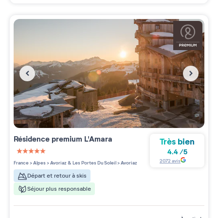
Résidence premium
L'Amara
Très bien
4.4
/
5
5 étoiles sur 5
2072
avis
France
>
Alpes
>
Avoriaz & Les Portes Du Soleil
>
Avoriaz
Départ et retour à skis
Séjour plus responsable