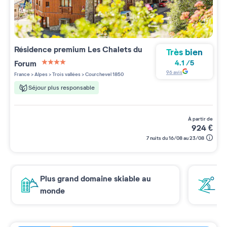
Résidence premium
Les Chalets du
Très bien
Forum
4.1
/
5
4 étoiles sur 5
96
avis
France
>
Alpes
>
Trois vallées
>
Courchevel 1850
Séjour plus responsable
à partir de
924
€
7 nuits du 16/08 au 23/08
Plus grand domaine skiable au
Sk
monde