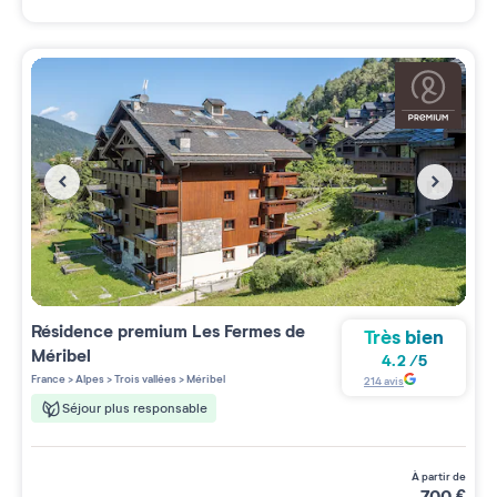
Résidence premium
Les Fermes de
Très bien
Méribel
4.2
/
5
France
>
Alpes
>
Trois vallées
>
Méribel
214
avis
Séjour plus responsable
à partir de
700
€