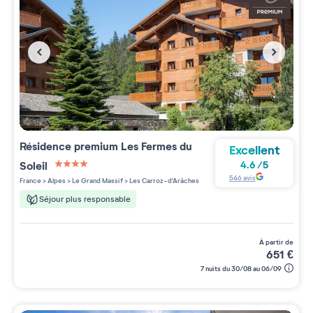
Résidence premium
Les Fermes du
Excellent
Soleil
4.6
/
5
4 étoiles sur 5
546
avis
France
>
Alpes
>
Le Grand Massif
>
Les Carroz-d'Arâches
Séjour plus responsable
à partir de
651
€
7 nuits du 30/08 au 06/09