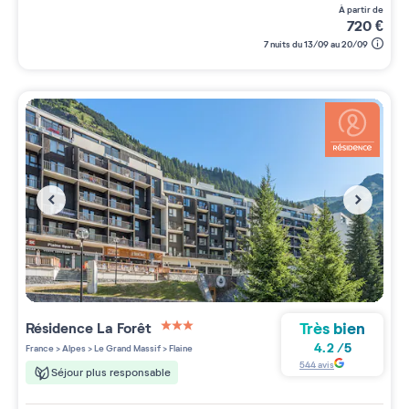
à partir de
720
€
7 nuits du 13/09 au 20/09
Très bien
Résidence
La Forêt
3 étoiles sur 5
4.2
/
5
France
>
Alpes
>
Le Grand Massif
>
Flaine
544
avis
Séjour plus responsable