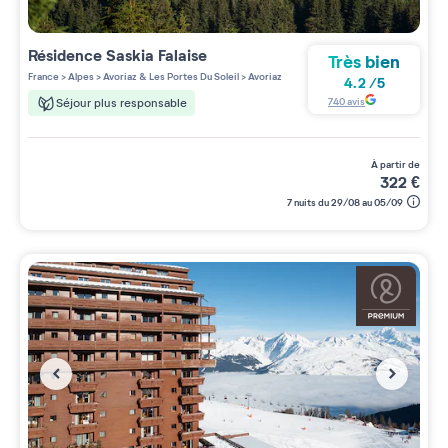
Résidence
Saskia Falaise
Très bien
France
>
Alpes
>
Avoriaz & Les Portes Du Soleil
>
Avoriaz
4.2
/
5
740
avis
Séjour plus responsable
à partir de
322
€
7 nuits du 29/08 au 05/09