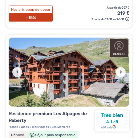
à partir de
257
€
Nos prix coup de coeur
219
€
-15%
7 nuits du 13/11 au 20/11
Résidence premium
Les Alpages de
Très bien
Reberty
4.1
/
5
France
>
Alpes
>
Trois vallées
>
Les Menuires
407
avis
Séjour plus responsable
Rénové