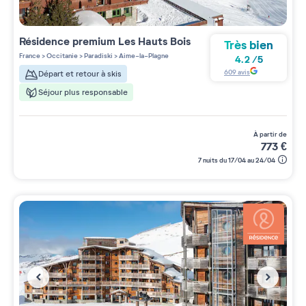
Résidence premium
Les Hauts Bois
Très bien
France
>
Occitanie
>
Paradiski
>
Aime-la-Plagne
4.2
/
5
609
avis
Départ et retour à skis
Séjour plus responsable
à partir de
773
€
7 nuits du 17/04 au 24/04