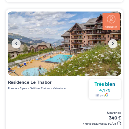
Résidence
Le Thabor
Très bien
France
>
Alpes
>
Galibier Thabor
>
Valmeinier
4.1
/
5
1117
avis
à partir de
340
€
7 nuits du 23/08 au 30/08