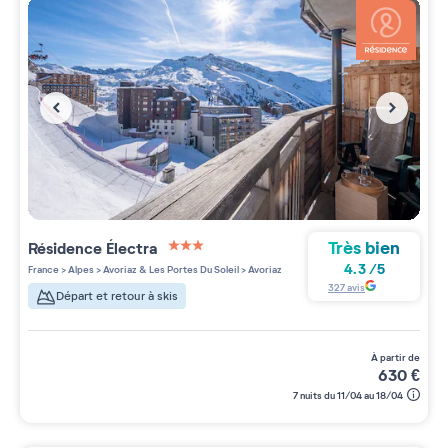
Très bien
Résidence
Électra
3 étoiles sur 5
4.3
/
5
France
>
Alpes
>
Avoriaz & Les Portes Du Soleil
>
Avoriaz
327
avis
Départ et retour à skis
à partir de
630
€
7 nuits du 11/04 au 18/04