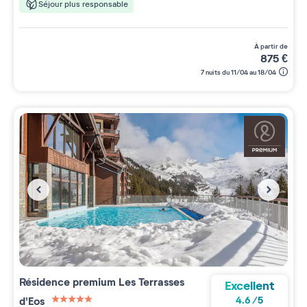
Séjour plus responsable
à partir de
875
€
7 nuits du 11/04 au 18/04
Résidence premium
Les Terrasses
Excellent
d'Eos
4.6
/
5