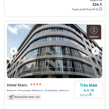
à partir de
324
€
7 nuits du 24/11 au 01/12
Très bien
Hotel Starc
4 étoiles sur 5
4.4
/
5
Andorre
>
Principauté d'Andorre
>
Grandvalira
>
Andorre
605
avis
Disponible avec vol