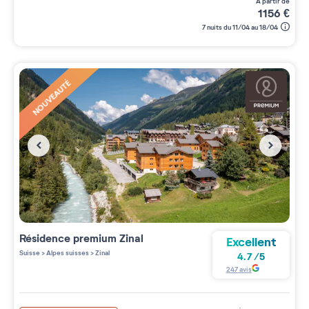
à partir de
1156
€
7 nuits du 11/04 au 18/04
NOUVEAUTÉ
Résidence premium
Zinal
Excellent
Suisse
>
Alpes suisses
>
Zinal
4.7
/
5
247
avis