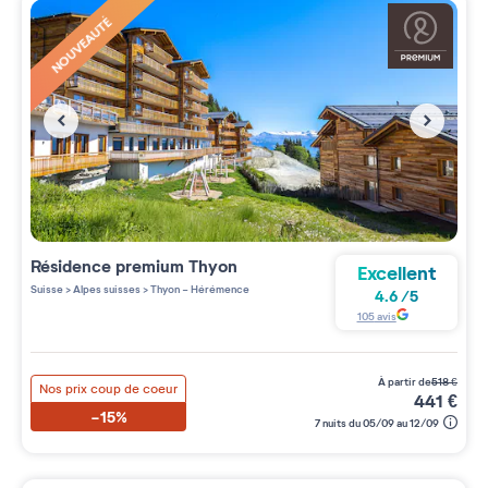
NOUVEAUTÉ
Résidence premium
Thyon
Excellent
Suisse
>
Alpes suisses
>
Thyon - Hérémence
4.6
/
5
105
avis
à partir de
518
€
Nos prix coup de coeur
441
€
-15%
7 nuits du 05/09 au 12/09