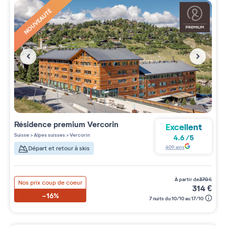
NOUVEAUTÉ
Résidence premium
Vercorin
Excellent
Suisse
>
Alpes suisses
>
Vercorin
4.6
/
5
409
avis
Départ et retour à skis
à partir de
370
€
Nos prix coup de coeur
314
€
-16%
7 nuits du 10/10 au 17/10