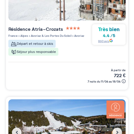
Très bien
Résidence
Atria-Crozats
4 étoiles sur 5
4.4
/
5
France
>
Alpes
>
Avoriaz & Les Portes Du Soleil
>
Avoriaz
860
avis
Départ et retour à skis
Séjour plus responsable
à partir de
722
€
7 nuits du 11/04 au 18/04