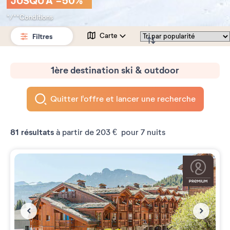
JUSQU'À -50%*
*/**Conditions
Filtres
Carte
1ère destination ski & outdoor
Quitter l'offre et lancer une recherche
81
résultats
à partir de
203 €
pour 7 nuits