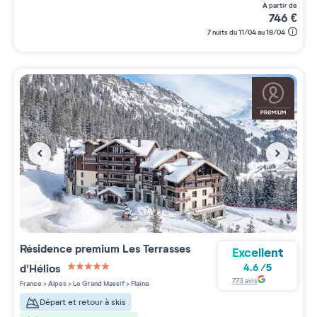
à partir de
746
€
7 nuits du 11/04 au 18/04
Résidence premium
Les Terrasses
Excellent
d'Hélios
4.6
/
5
5 étoiles sur 5
773
avis
France
>
Alpes
>
Le Grand Massif
>
Flaine
Départ et retour à skis