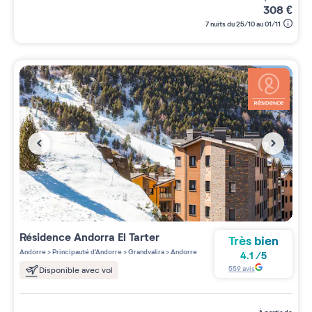
308
€
7 nuits du 25/10 au 01/11
Résidence
Andorra El Tarter
Très bien
Andorre
>
Principauté d'Andorre
>
Grandvalira
>
Andorre
4.1
/
5
559
avis
Disponible avec vol