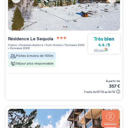
Très bien
Résidence
Le Sequoïa
3 étoiles sur 5
4.4
/
5
France
>
Pyrénées Andorre
>
Font-Romeu / Pyrénées 2000
>
Pyrénées 2000
256
avis
Pistes à moins de 100m
Séjour plus responsable
à partir de
357
€
7 nuits du 07/12 au 14/12