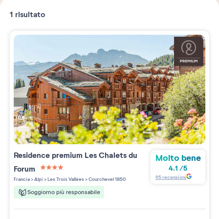
1
risultato
Residence premium
Les Chalets du
Molto bene
Forum
4.1
/
5
4 étoiles sur 5
95
recensioni
Francia
>
Alpi
>
Les Trois Vallées
>
Courchevel 1850
Soggiorno più responsabile