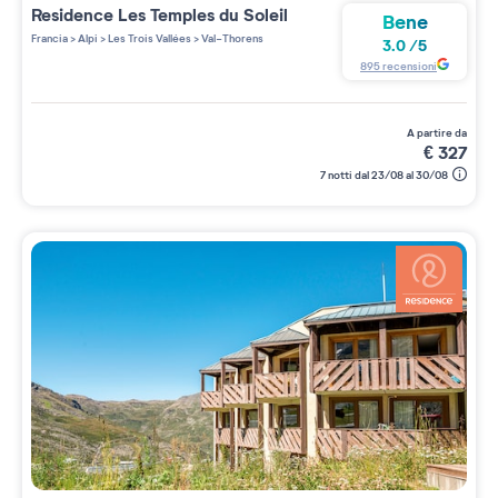
Residence
Les Temples du Soleil
Bene
Francia
>
Alpi
>
Les Trois Vallées
>
Val-Thorens
3.0
/
5
895
recensioni
a partire da
€
327
7 notti dal 23/08 al 30/08