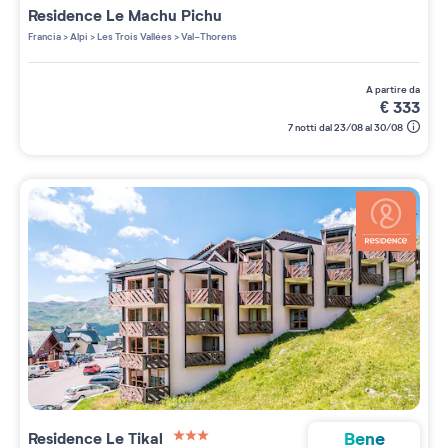
Residence
Le Machu Pichu
Francia
>
Alpi
>
Les Trois Vallées
>
Val-Thorens
a partire da
€
333
7 notti dal 23/08 al 30/08
Bene
Residence
Le Tikal