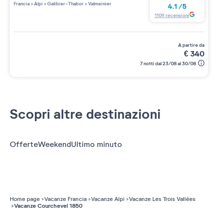
Francia
>
Alpi
>
Galibier-Thabor
>
Valmeinier
4.1
/
5
1109
recensioni
a partire da
€
340
7 notti dal 23/08 al 30/08
Scopri altre destinazioni
Offerte
Weekend
Ultimo minuto
Home page
Vacanze Francia
Vacanze Alpi
Vacanze Les Trois Vallées
Vacanze Courchevel 1850