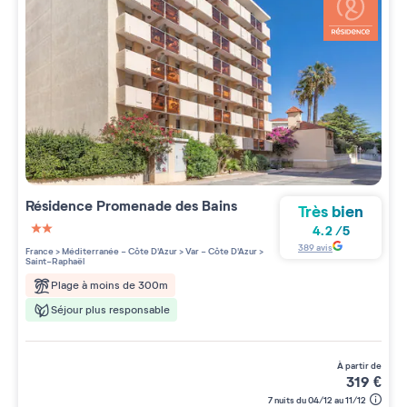
Résidence
Promenade des Bains
Très bien
4.2
/
5
2 étoiles sur 5
389
avis
France
>
Méditerranée - Côte D'Azur
>
Var - Côte D'Azur
>
Saint-Raphaël
Plage à moins de 300m
Séjour plus responsable
à partir de
319
€
7 nuits du 04/12 au 11/12