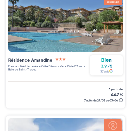
Bien
Résidence
Amandine
3 étoiles sur 5
3.9
/
5
France
>
Méditerranée - Côte D'Azur
>
Var - Côte D'Azur
>
Baie de Saint-Tropez
37
avis
à partir de
447
€
7 nuits du 27/03 au 03/04