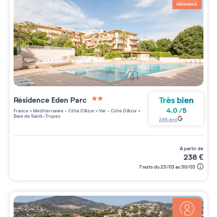
Très bien
Résidence
Eden Parc
2 étoiles sur 5
4.0
/
5
France
>
Méditerranée - Côte D'Azur
>
Var - Côte D'Azur
>
Baie de Saint-Tropez
288
avis
à partir de
238
€
7 nuits du 23/03 au 30/03