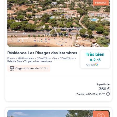
Résidence
Les Rivages des Issambres
Très bien
France
>
Méditerranée - Côte D'Azur
>
Var - Côte D'Azur
>
4.2
/
5
Baie de Saint-Tropez - Les Issambres
729
avis
Plage à moins de 300m
à partir de
350
€
7 nuits du 03/01 au 10/01