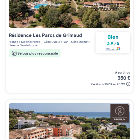
Résidence
Les Parcs de Grimaud
Bien
France
>
Méditerranée - Côte D'Azur
>
Var - Côte D'Azur
>
3.9
/
5
Baie de Saint-Tropez
794
avis
Séjour plus responsable
à partir de
350
€
7 nuits du 18/12 au 25/12