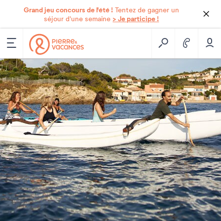
Grand jeu concours de l'été !
Tentez de gagner un
> Je participe !
séjour d'une semaine