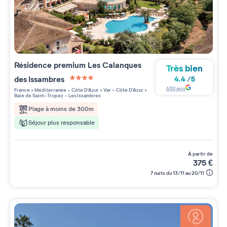
Résidence premium
Les Calanques
Très bien
des Issambres
4.4
/
5
4 étoiles sur 5
630
avis
France
>
Méditerranée - Côte D'Azur
>
Var - Côte D'Azur
>
Baie de Saint-Tropez - Les Issambres
Plage à moins de 300m
Séjour plus responsable
à partir de
375
€
7 nuits du 13/11 au 20/11