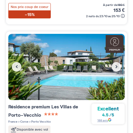
à partir de
180
€
Nos prix coup de coeur
153
€
-15%
2 nuits du 23/10 au 25/10
Résidence premium
Les Villas de
Excellent
Porto-Vecchio
4.5
/
5
4 étoiles sur 5
188
avis
France
>
Corse
>
Porto Vecchio
Disponible avec vol