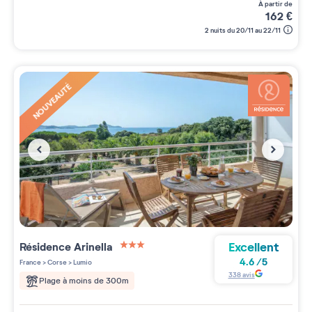
à partir de
162
€
2 nuits du 20/11 au 22/11
NOUVEAUTÉ
Excellent
Résidence
Arinella
3 étoiles sur 5
4.6
/
5
France
>
Corse
>
Lumio
338
avis
Plage à moins de 300m