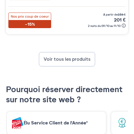
à partir de
236
€
Nos prix coup de coeur
201
€
-15%
2 nuits du 09/10 au 11/10
Voir tous les produits
Pourquoi réserver directement
sur notre site web ?
Élu Service Client de l'Année*
Me