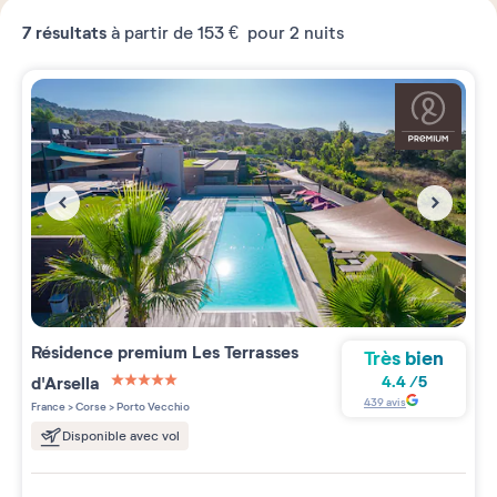
7
résultats
à partir de
153 €
pour 2 nuits
Résidence premium
Les Terrasses
Très bien
d'Arsella
4.4
/
5
5 étoiles sur 5
439
avis
France
>
Corse
>
Porto Vecchio
Disponible avec vol