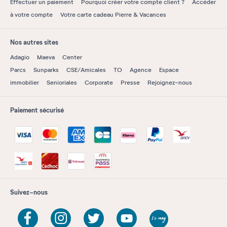
Effectuer un paiement
Pourquoi créer votre compte client ?
Accéder
à votre compte
Votre carte cadeau Pierre & Vacances
Nos autres sites
Adagio
Maeva
Center
Parcs
Sunparks
CSE/Amicales
TO
Agence
Espace
immobilier
Senioriales
Corporate
Presse
Rejoignez-nous
Paiement sécurisé
Suivez-nous