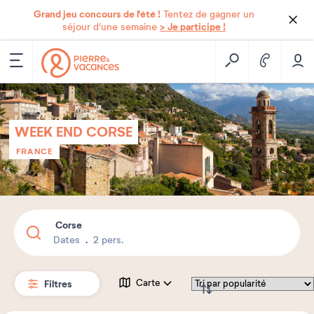
Grand jeu concours de l'été !
Tentez de gagner un
> Je participe !
séjour d'une semaine
WEEK END CORSE
FRANCE
Corse
Dates
2 pers.
Filtres
Carte