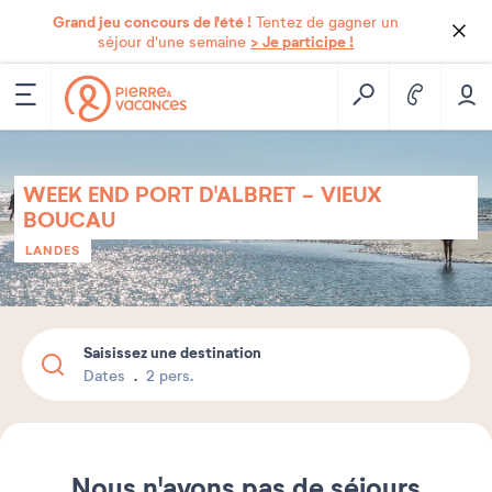
Grand jeu concours de l'été !
Tentez de gagner un
> Je participe !
séjour d'une semaine
WEEK END PORT D'ALBRET - VIEUX
BOUCAU
LANDES
Saisissez une destination
Dates
2 pers.
Nous n'avons pas de séjours