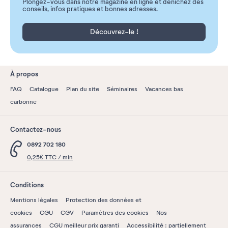
Plongez-vous dans notre magazine en ligne et dénichez des
conseils, infos pratiques et bonnes adresses.
Découvrez-le !
À propos
FAQ
Catalogue
Plan du site
Séminaires
Vacances bas
carbonne
Contactez-nous
0892 702 180
0,25€ TTC / min
Conditions
Mentions légales
Protection des données et
cookies
CGU
CGV
Paramètres des cookies
Nos
assurances
CGU meilleur prix garanti
Accessibilité : partiellement