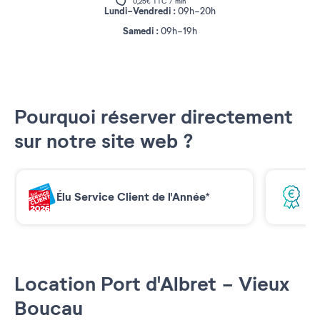
0,25€ TTC / min
Lundi-Vendredi :
09h-20h
Samedi :
09h-19h
Pourquoi réserver directement
sur notre site web ?
Élu Service Client de l'Année*
Me
Location Port d'Albret - Vieux
Boucau