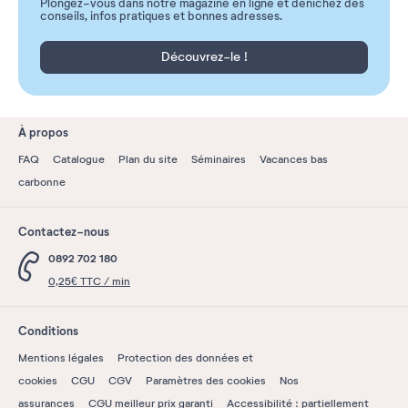
Plongez-vous dans notre magazine en ligne et dénichez des
conseils, infos pratiques et bonnes adresses.
Découvrez-le !
À propos
FAQ
Catalogue
Plan du site
Séminaires
Vacances bas
carbonne
Contactez-nous
0892 702 180
0,25€ TTC / min
Conditions
Mentions légales
Protection des données et
cookies
CGU
CGV
Paramètres des cookies
Nos
assurances
CGU meilleur prix garanti
Accessibilité : partiellement