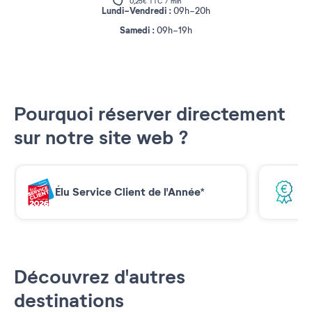
0,25€ TTC / min
Lundi-Vendredi :
09h-20h
Samedi :
09h-19h
Pourquoi réserver directement
sur notre site web ?
Élu Service Client de l'Année*
Me
Découvrez d'autres
destinations