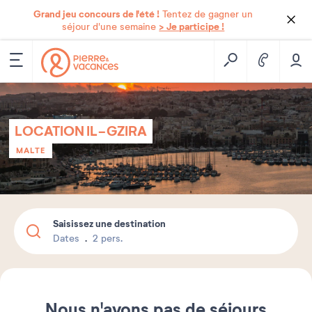
Grand jeu concours de l'été !
Tentez de gagner un
> Je participe !
séjour d'une semaine
LOCATION IL-GZIRA
MALTE
Saisissez une destination
Dates
2 pers.
Nous n'avons pas de séjours