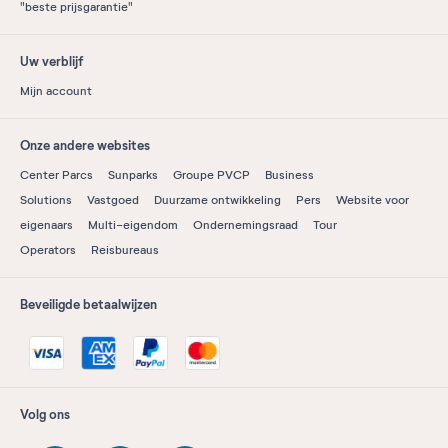
"beste prijsgarantie"
Uw verblijf
Mijn account
Onze andere websites
Center Parcs
Sunparks
Groupe PVCP
Business
Solutions
Vastgoed
Duurzame ontwikkeling
Pers
Website voor
eigenaars
Multi-eigendom
Ondernemingsraad
Tour
Operators
Reisbureaus
Beveiligde betaalwijzen
Volg ons