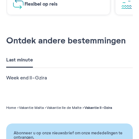
Flexibel op reis
Ad
Ontdek andere bestemmingen
Last minute
Week end Il-Gzira
Vakantie Il-Gzira
Home
Vakantie Malta
Vakantie Ile de Malte
Abonneer u op onze nieuwsbrief om onze mededelingen te
ontvangen.