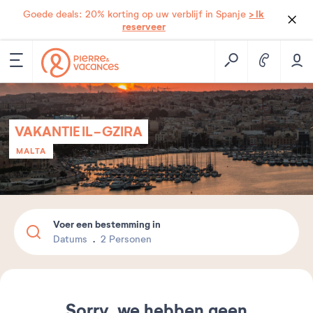
> Ik
Goede deals: 20% korting op uw verblijf in Spanje
reserveer
VAKANTIE IL-GZIRA
MALTA
Voer een bestemming in
Datums
2 Personen
Sorry, we hebben geen