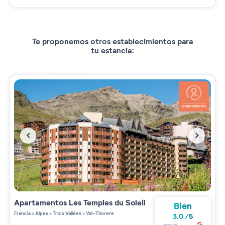
Te proponemos otros establecimientos para
tu estancia:
Apartamentos
Les Temples du Soleil
Bien
Francia
>
Alpes
>
Trois Vallées
>
Val-Thorens
3.0
/
5