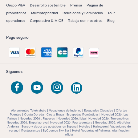
Grupo P&V
Desarrollo sostenible
Prensa
Página de
propietarios
Multipropriedad
Reuniones y Seminarios
Tour
operadores
Corporativo & MICE
Trabaja con nosotros
Blog
Pago seguro
Síguenos
Alojamientos Teletrabajo
Vacaciones de Invierno
Escapadas Ciudades
Ofertas
Puentes
Costa Dorada
Costa Brava
Escapadas Románticas
Novedad 2026: Las
Palmas
Novedad 2026 : Figueres
Novedad 2026: Ibiza
Novedad 2026: Torremolinos
Novedad 2026: Empuriabrava
Novedad 2026: Fuerteventura
Novedad 2026: Albufeira
Andorra
Buceo y deportes acuáticos en España
Hoteles
Halloween
Vacaciones de
verano
Restaurantes
ByCosmos Sky Bar
Hotel Roquetas el Palmeral: clasificación
oficial