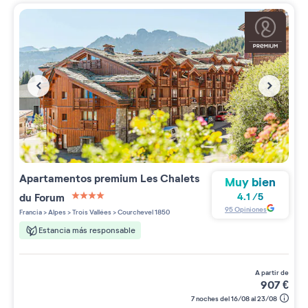
Apartamentos premium
Les Chalets
Muy bien
du Forum
4.1
/
5
4 étoiles sur 5
95
Opiniones
Francia
>
Alpes
>
Trois Vallées
>
Courchevel 1850
Estancia más responsable
a partir de
907
€
7 noches del 16/08 al 23/08