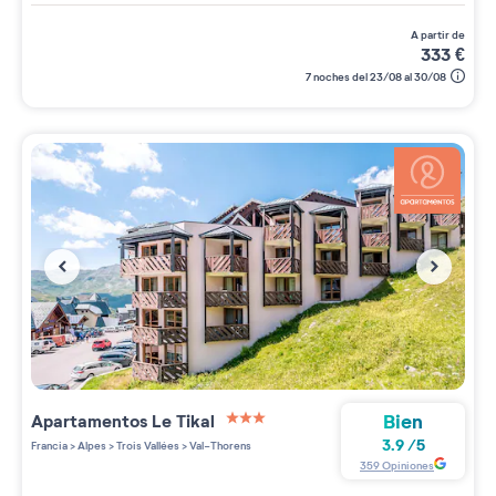
a partir de
333
€
7 noches del 23/08 al 30/08
Bien
Apartamentos
Le Tikal
3 étoiles sur 5
3.9
/
5
Francia
>
Alpes
>
Trois Vallées
>
Val-Thorens
359
Opiniones