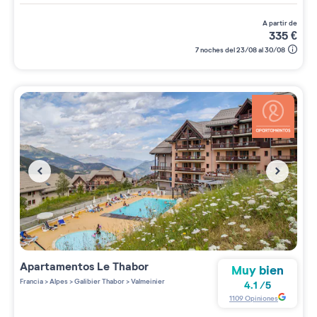
a partir de
335
€
7 noches del 23/08 al 30/08
Apartamentos
Le Thabor
Muy bien
Francia
>
Alpes
>
Galibier Thabor
>
Valmeinier
4.1
/
5
1109
Opiniones