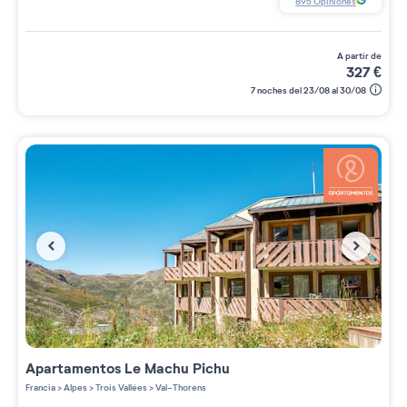
895
Opiniones
a partir de
327
€
7 noches del 23/08 al 30/08
Apartamentos
Le Machu Pichu
Francia
>
Alpes
>
Trois Vallées
>
Val-Thorens