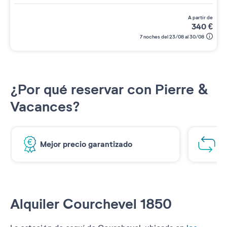
a partir de
340
€
7 noches del 23/08 al 30/08
¿Por qué reservar con Pierre &
Vacances?
Mejor precio garantizado
1€
Alquiler Courchevel 1850