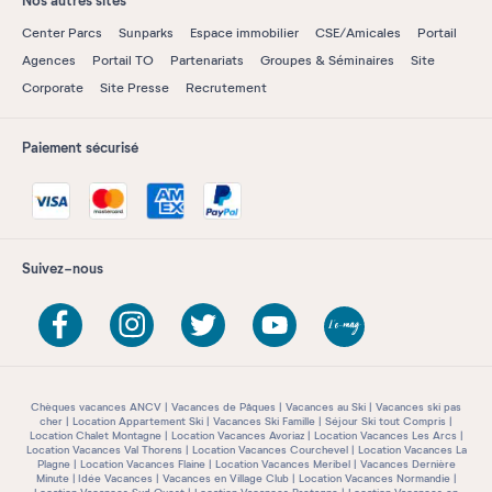
Nos autres sites
Center Parcs
Sunparks
Espace immobilier
CSE/Amicales
Portail
Agences
Portail TO
Partenariats
Groupes & Séminaires
Site
Corporate
Site Presse
Recrutement
Paiement sécurisé
Suivez-nous
Chèques vacances ANCV
Vacances de Pâques
Vacances au Ski
Vacances ski pas
cher
Location Appartement Ski
Vacances Ski Famille
Séjour Ski tout Compris
Location Chalet Montagne
Location Vacances Avoriaz
Location Vacances Les Arcs
Location Vacances Val Thorens
Location Vacances Courchevel
Location Vacances La
Plagne
Location Vacances Flaine
Location Vacances Meribel
Vacances Dernière
Minute
Idée Vacances
Vacances en Village Club
Location Vacances Normandie