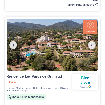
€
136
2 nuits du 18/12 au 20/12
Résidence
Les Parcs de Grimaud
Bien
3.9
/
5
3 étoiles sur 5
794
avis
France
>
Méditerranée - Côte D'Azur
>
Var - Côte D'Azur
>
Baie de Saint-Tropez
Séjour plus responsable