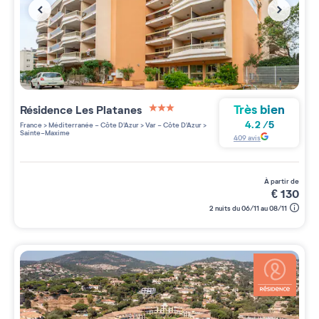
Très bien
Résidence
Les Platanes
3 étoiles sur 5
4.2
/
5
France
>
Méditerranée - Côte D'Azur
>
Var - Côte D'Azur
>
Sainte-Maxime
409
avis
à partir de
€
130
2 nuits du 06/11 au 08/11