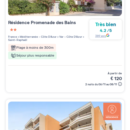
Résidence
Promenade des Bains
Très bien
4.2
/
5
2 étoiles sur 5
389
avis
France
>
Méditerranée - Côte D'Azur
>
Var - Côte D'Azur
>
Saint-Raphaël
Plage à moins de 300m
Séjour plus responsable
à partir de
€
120
2 nuits du 06/11 au 08/11