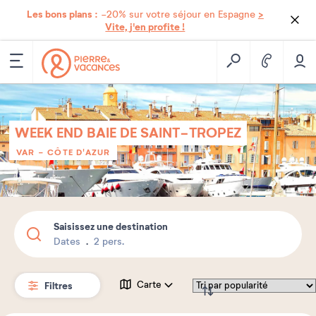
Les bons plans :
>
-20% sur votre séjour en Espagne
Vite, j'en profite !
WEEK END BAIE DE SAINT-TROPEZ
VAR - CÔTE D'AZUR
Saisissez une destination
Dates
2 pers.
Filtres
Carte