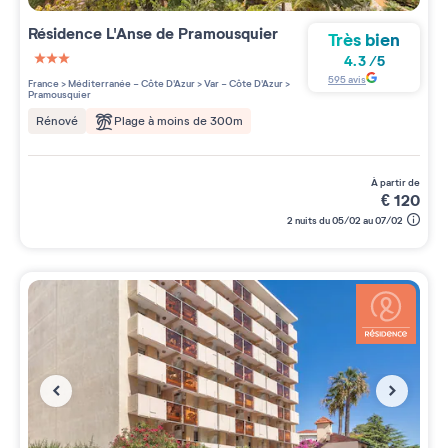
Résidence
L'Anse de Pramousquier
Très bien
4.3
/
5
3 étoiles sur 5
595
avis
France
>
Méditerranée - Côte D'Azur
>
Var - Côte D'Azur
>
Pramousquier
Plage à moins de 300m
Rénové
à partir de
€
120
2 nuits du 05/02 au 07/02