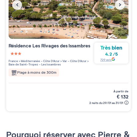
Résidence
Les Rivages des Issambres
Très bien
4.2
/
5
3 étoiles sur 5
729
avis
France
>
Méditerranée - Côte D'Azur
>
Var - Côte D'Azur
>
Baie de Saint-Tropez - Les Issambres
Plage à moins de 300m
à partir de
€
132
2 nuits du 29/01 au 31/01
Pourquoi réserver avec Pierre &