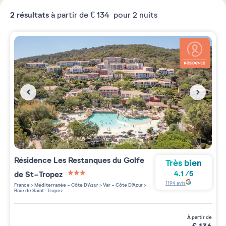
2
résultats
à partir de
€ 134
pour 2 nuits
Résidence
Les Restanques du Golfe
Très bien
de St-Tropez
4.1
/
5
3 étoiles sur 5
1194
avis
France
>
Méditerranée - Côte D'Azur
>
Var - Côte D'Azur
>
Baie de Saint-Tropez
à partir de