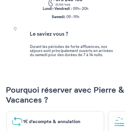
(0,16€/min)
Lundi-Vendredi :
09h-20h
Samedi
:
09-19h
Le saviez vous ?
Durant les périodes de forte affluences, nos
séjours sont principalement ouverts en arrivées
du samedi pour des durées de 7 à 14 nuits.
Pourquoi réserver avec Pierre &
Vacances ?
1€ d'acompte & annulation
Vu