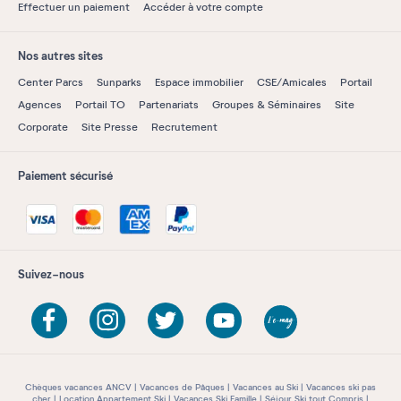
Effectuer un paiement
Accéder à votre compte
Nos autres sites
Center Parcs
Sunparks
Espace immobilier
CSE/Amicales
Portail
Agences
Portail TO
Partenariats
Groupes & Séminaires
Site
Corporate
Site Presse
Recrutement
Paiement sécurisé
Suivez-nous
Chèques vacances ANCV
Vacances de Pâques
Vacances au Ski
Vacances ski pas
cher
Location Appartement Ski
Vacances Ski Famille
Séjour Ski tout Compris