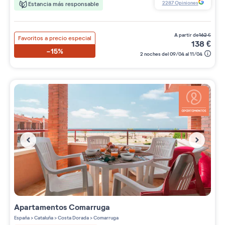
2287
Opiniones
Estancia más responsable
a partir de
162
€
Favoritos a precio especial
138
€
-15%
2 noches del 09/04 al 11/04
Apartamentos
Comarruga
España
>
Cataluña
>
Costa Dorada
>
Comarruga