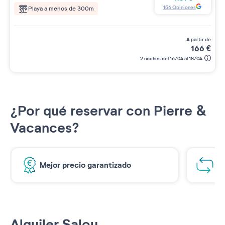
156
Opiniones
Playa a menos de 300m
a partir de
166
€
2 noches del 16/04 al 18/04
¿Por qué reservar con Pierre &
Vacances?
Mejor precio garantizado
1€
Alquiler Salou