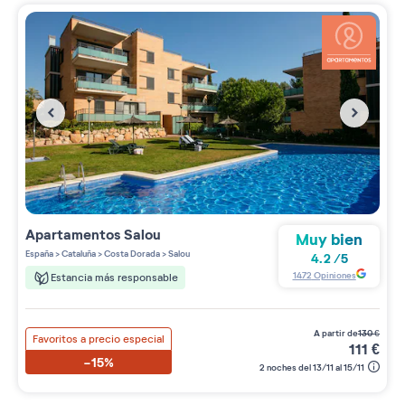
Apartamentos
Salou
Muy bien
España
>
Cataluña
>
Costa Dorada
>
Salou
4.2
/
5
1472
Opiniones
Estancia más responsable
a partir de
130
€
Favoritos a precio especial
111
€
-15%
2 noches del 13/11 al 15/11