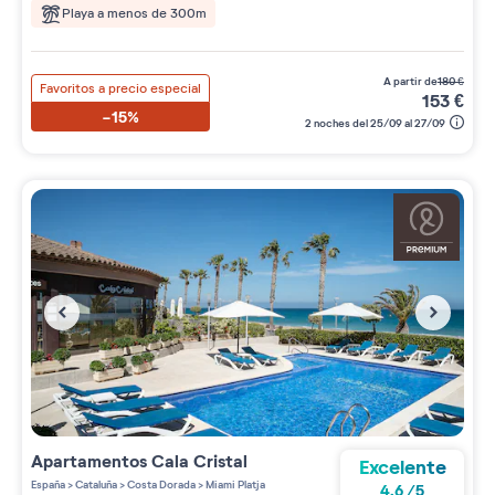
Playa a menos de 300m
a partir de
180
€
Favoritos a precio especial
153
€
-15%
2 noches del 25/09 al 27/09
Apartamentos
Cala Cristal
Excelente
España
>
Cataluña
>
Costa Dorada
>
Miami Platja
4.6
/
5