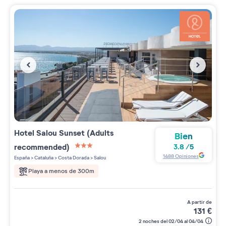
Hotel Salou Sunset (Adults
Bien
recommended)
3.8
/
5
3 étoiles sur 5
1488
Opiniones
España
>
Cataluña
>
Costa Dorada
>
Salou
Playa a menos de 300m
a partir de
131
€
2 noches del 02/04 al 04/04