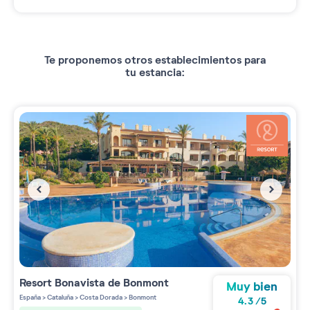
Te proponemos otros establecimientos para
tu estancia:
Resort
Bonavista de Bonmont
Muy bien
España
>
Cataluña
>
Costa Dorada
>
Bonmont
4.3
/
5