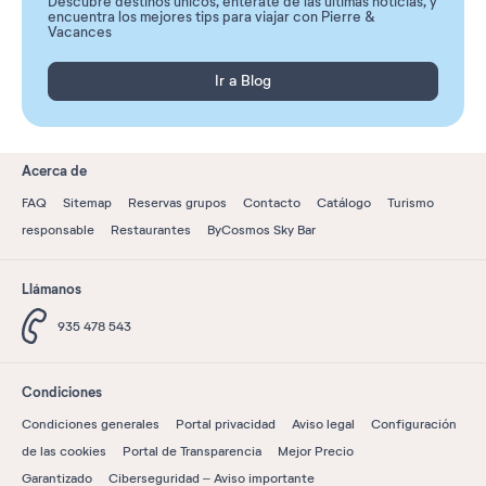
Descubre destinos únicos, entérate de las últimas noticias, y
encuentra los mejores tips para viajar con Pierre &
Vacances
Ir a Blog
Acerca de
FAQ
Sitemap
Reservas grupos
Contacto
Catálogo
Turismo
responsable
Restaurantes
ByCosmos Sky Bar
Llámanos
935 478 543
Condiciones
Condiciones generales
Portal privacidad
Aviso legal
Configuración
de las cookies
Portal de Transparencia
Mejor Precio
Garantizado
Ciberseguridad – Aviso importante