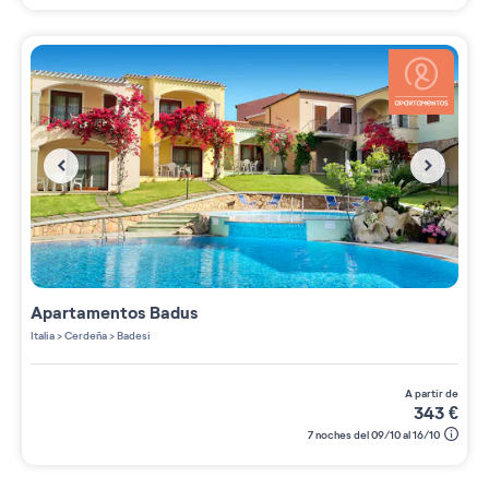
Apartamentos
Badus
Italia
>
Cerdeña
>
Badesi
a partir de
343
€
7 noches del 09/10 al 16/10