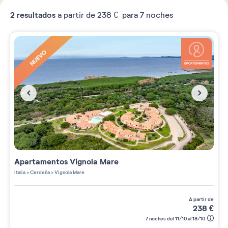
2
resultados
a partir de
238 €
para 7 noches
NUEVO
Apartamentos
Vignola Mare
Italia
>
Cerdeña
>
Vignola Mare
a partir de
238
€
7 noches del 11/10 al 18/10