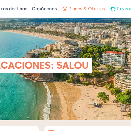
ros destinos
Conócenos
Planes & Ofertas
Tu vera
ACACIONES: SALOU
Llegada
Salida