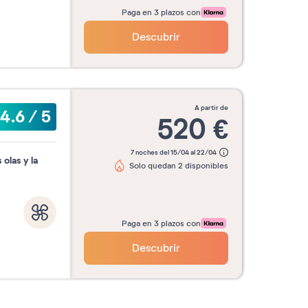
Paga en 3 plazos con
Descubrir
a partir de
4.6
/
5
520
€
7 noches del 15/04 al 22/04
 olas y la
Solo quedan 2 disponibles
Paga en 3 plazos con
Descubrir