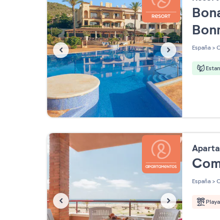
Bona
Bon
España
>
C
Esta
Apart
Com
España
>
C
Play