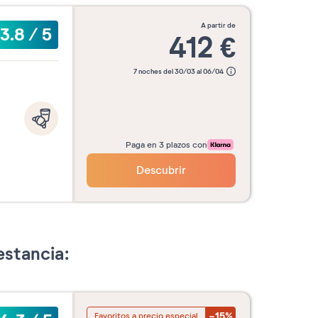
a partir de
3.8
/
5
412
€
7 noches del 30/03 al 06/04
Paga en 3 plazos con
Descubrir
estancia:
-15%
Favoritos a precio especial