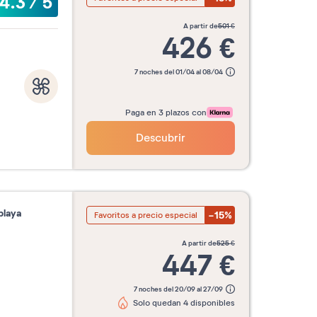
4.3
/
5
a partir de
501
€
426
€
7 noches del 01/04 al 08/04
Paga en 3 plazos con
Descubrir
playa
-15%
Favoritos a precio especial
a partir de
525
€
447
€
7 noches del 20/09 al 27/09
Solo quedan 4 disponibles