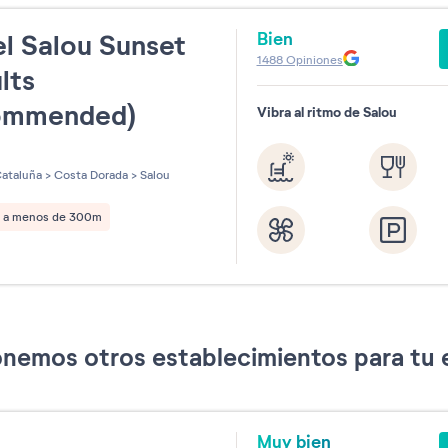
Bien
l Salou Sunset
1488
Opiniones
lts
ommended)
Vibra al ritmo de Salou
les sur 5
ataluña
>
Costa Dorada
>
Salou
a a menos de 300m
nemos otros establecimientos para tu 
Muy bien
t