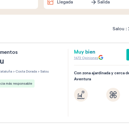
Llegada
Salida
Fechas exactas
Salou :
Agosto
2026
Muy bien
amentos
Lu
Ma
Mi
Ju
Vi
Sá
1472
Opiniones
ou
1
ataluña
>
Costa Dorada
>
Salou
Con zona ajardinada y cerca d
3
4
5
6
7
8
Aventura
ncia más responsable
10
11
12
13
14
15
17
18
19
20
21
22
24
25
26
27
28
29
31