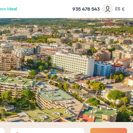
935 478 543
no ideal
ES
€
Adultos
Niños
Bebés