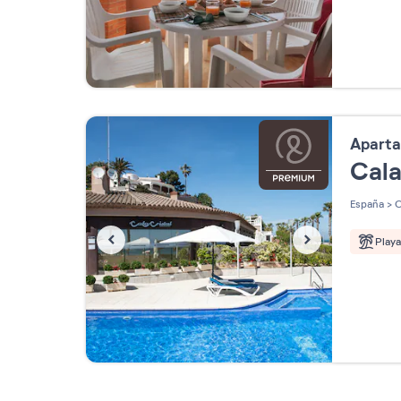
Apart
Cala
España
>
C
Play