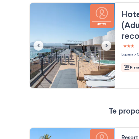
Hote
(Adu
rec
3 étoi
España
>
C
Play
Te propo
Resor