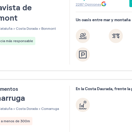
2287
Opiniones
vista de
mont
Un oasis entre mar y montaña
ataluña
>
Costa Dorada
>
Bonmont
ncia más responsable
amentos
En la Costa Daurada, frente la 
arruga
ataluña
>
Costa Dorada
>
Comarruga
a a menos de 300m