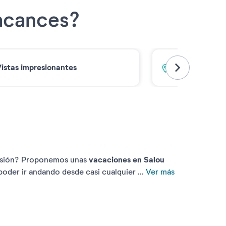
Vacances?
istas impresionantes
En el corazó
vacaciones en Salou
versión? Proponemos unas
oder ir andando desde casi cualquier ...
Ver más