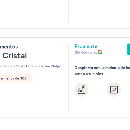
Excelente
amentos
156
Opiniones
 Cristal
ataluña
>
Costa Dorada
>
Miami Platja
Despierta con la melodía de las
arena a tus pies
a a menos de 300m