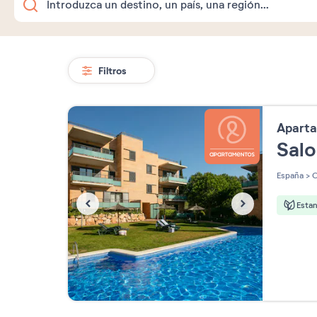
Filtros
Apart
Sal
España
>
C
Esta