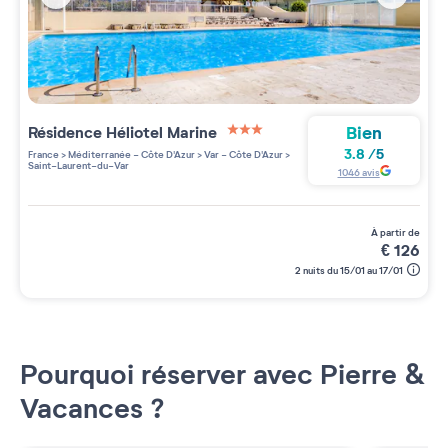
Bien
Résidence
Héliotel Marine
3 étoiles sur 5
3.8
/
5
France
>
Méditerranée - Côte D'Azur
>
Var - Côte D'Azur
>
Saint-Laurent-du-Var
1046
avis
à partir de
€
126
2 nuits du 15/01 au 17/01
Pourquoi réserver avec Pierre &
Vacances ?