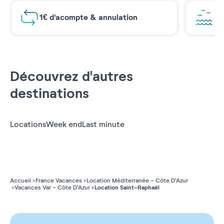
1€ d'acompte & annulation
Vu
Découvrez d'autres
destinations
Locations
Week end
Last minute
Accueil
France Vacances
Location Méditerranée - Côte D'Azur
Location Saint-Raphaël
Vacances Var - Côte D'Azur