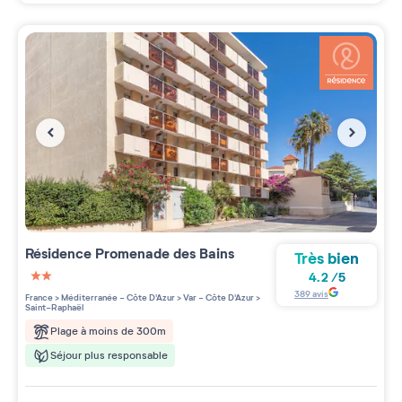
Résidence
Promenade des Bains
Très bien
4.2
/
5
2 étoiles sur 5
389
avis
France
>
Méditerranée - Côte D'Azur
>
Var - Côte D'Azur
>
Saint-Raphaël
Plage à moins de 300m
Séjour plus responsable