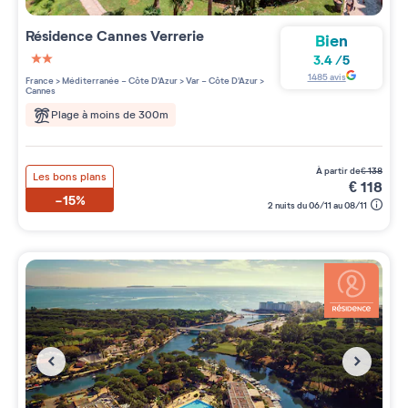
Résidence
Cannes Verrerie
Bien
3.4
/
5
2 étoiles sur 5
1485
avis
France
>
Méditerranée - Côte D'Azur
>
Var - Côte D'Azur
>
Cannes
Plage à moins de 300m
à partir de
€
138
Les bons plans
€
118
-15%
2 nuits du 06/11 au 08/11