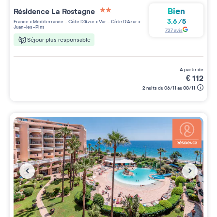
Bien
Résidence
La Rostagne
2 étoiles sur 5
3.6
/
5
France
>
Méditerranée - Côte D'Azur
>
Var - Côte D'Azur
>
Juan-les-Pins
727
avis
Séjour plus responsable
à partir de
€
112
2 nuits du 06/11 au 08/11