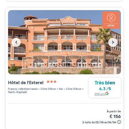
Très bien
Hôtel de l'Esterel
3 étoiles sur 5
4.3
/
5
France
>
Méditerranée - Côte D'Azur
>
Var - Côte D'Azur
>
Saint-Raphaël
295
avis
à partir de
€
156
2 nuits du 02/04 au 04/04