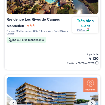
Résidence
Les Rives de Cannes
Très bien
Mandelieu
4.0
/
5
3 étoiles sur 5
1003
avis
France
>
Méditerranée - Côte D'Azur
>
Var - Côte D'Azur
>
Cannes
Séjour plus responsable
à partir de
€
120
2 nuits du 05/03 au 07/03