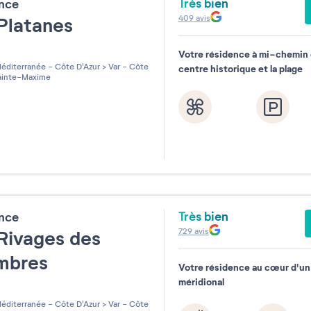
Très bien
ence
409
avis
Platanes
Votre résidence à mi-chemin 
les sur 5
éditerranée - Côte D'Azur
>
Var - Côte
centre historique et la plage
inte-Maxime
Très bien
ence
729
avis
Rivages des
ambres
Votre résidence au cœur d'un 
méridional
les sur 5
éditerranée - Côte D'Azur
>
Var - Côte