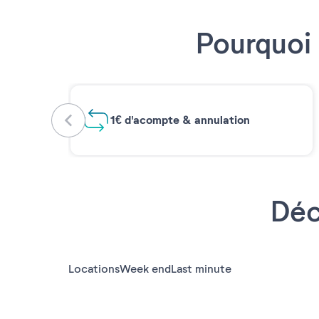
Pourquoi 
1€ d'acompte & annulation
Déc
Locations
Week end
Last minute