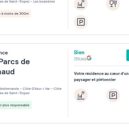
ie de Saint-Tropez - Les Issambres
e à moins de 300m
Bien
ence
794
avis
Parcs de
maud
Votre résidence au cœur d'u
paysager et piétonnier
les sur 5
éditerranée - Côte D'Azur
>
Var - Côte
ie de Saint-Tropez
r plus responsable