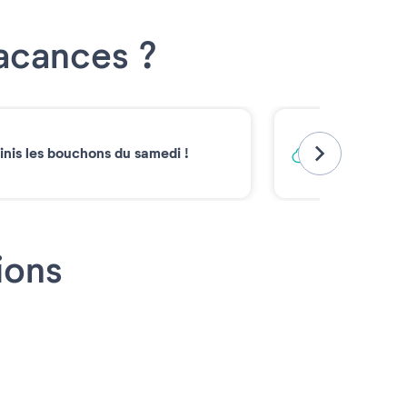
Vacances ?
Vacances ba
inis les bouchons du samedi !
Émissions carb
2030*
ions