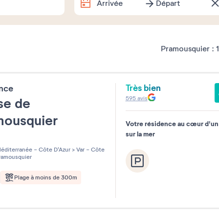
Arrivée
Départ
Dates exactes
Pramousquier :
1
Combien de temps partez-vous 
Très bien
ence
1 semaine
2 semaines
1 w
595
avis
se de
mousquier
Souhaitez-vous préciser ?
Votre résidence au cœur d'un
sur la mer
les sur 5
éditerranée - Côte D'Azur
>
Var - Côte
amousquier
Plage à moins de 300m
Septemb
Août 2026
2026