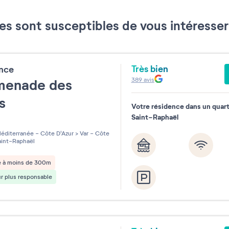
es sont susceptibles de vous intéress
Réinitialiser
Très bien
ence
389
avis
menade des
ns
Votre résidence dans un quart
Saint-Raphaël
les sur 5
éditerranée - Côte D'Azur
>
Var - Côte
int-Raphaël
e à moins de 300m
r plus responsable