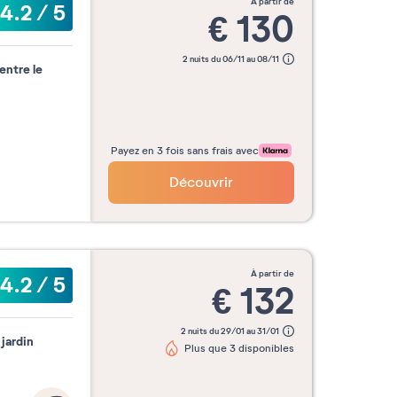
à partir de
4.2
/
5
€
130
2 nuits du 06/11 au 08/11
entre le
Payez en 3 fois sans frais avec
Découvrir
à partir de
4.2
/
5
€
132
2 nuits du 29/01 au 31/01
jardin
Plus que 3 disponibles