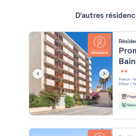
D'autres résidenc
Résid
Pro
Bai
2 étoi
France
>
M
D'Azur
>
Sa
Plag
Séjou