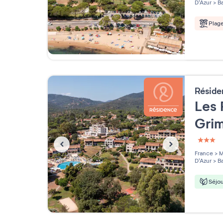
D'Azur
>
Ba
Plag
Résid
Les 
Gri
3 étoi
France
>
M
D'Azur
>
Ba
Séjou