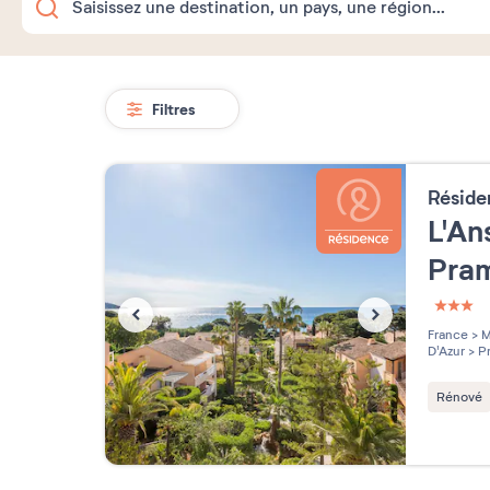
Filtres
Résid
L'An
Pra
3 étoi
France
>
M
D'Azur
>
Pr
Rénové