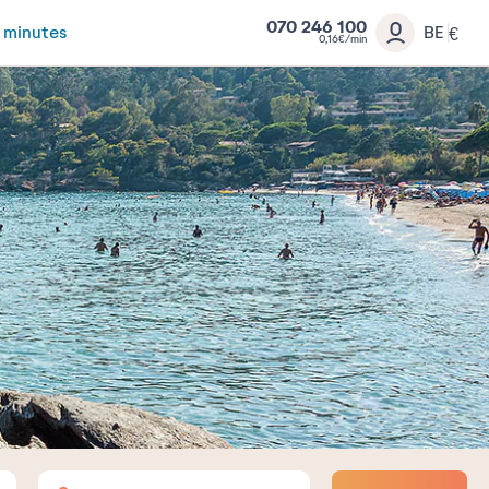
070 246 100
 minutes
BE
€
0,16€/min
Adultes
Enfants
Bébés