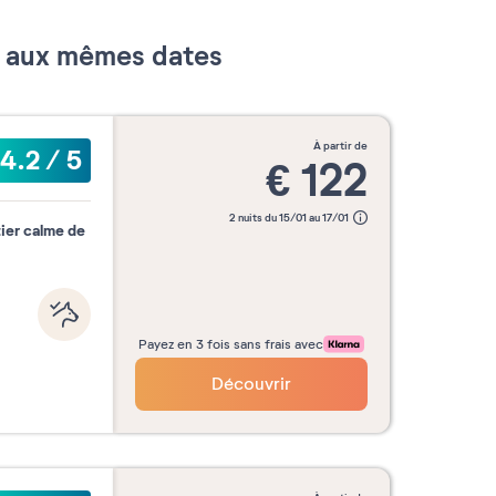
er aux mêmes dates
Valider mes dates
à partir de
4.2
/
5
€
122
2 nuits du 15/01 au 17/01
ier calme de
Payez en 3 fois sans frais avec
Découvrir