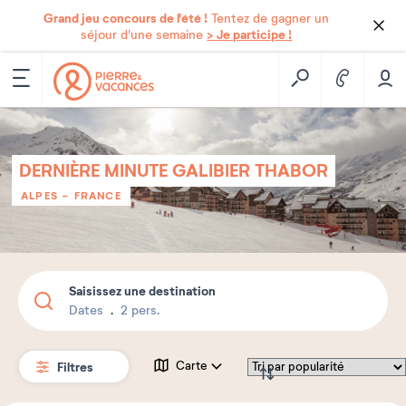
Grand jeu concours de l'été !
Tentez de gagner un
> Je participe !
séjour d'une semaine
DERNIÈRE MINUTE GALIBIER THABOR
ALPES
-
FRANCE
Saisissez une destination
Dates
2 pers.
Filtres
Carte