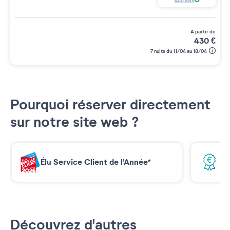
465
avis
à partir de
430
€
7 nuits du 11/04 au 18/04
Pourquoi réserver directement
sur notre site web ?
Élu Service Client de l'Année*
Me
Découvrez d'autres