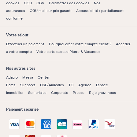
cookies
CGU
CGV
Paramètres des cookies
Nos
assurances
CGU meilleur prix garanti
Accessibilité : partiellement
conforme
Votre séjour
Effectuer un paiement
Pourquoi créer votre compte client ?
Accéder
à votre compte
Votre carte cadeau Pierre & Vacances
Nos autres sites
Adagio
Maeva
Center
Parcs
Sunparks
CSE/Amicales
TO
Agence
Espace
immobilier
Senioriales
Corporate
Presse
Rejoignez-nous
Paiement sécurisé