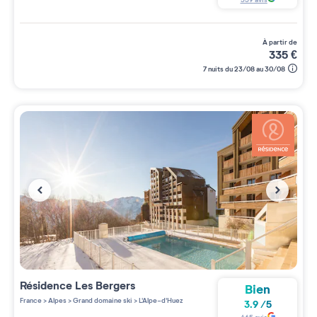
à partir de
335
€
7 nuits du 23/08 au 30/08
Résidence
Les Bergers
Bien
France
>
Alpes
>
Grand domaine ski
>
L'Alpe-d'Huez
3.9
/
5