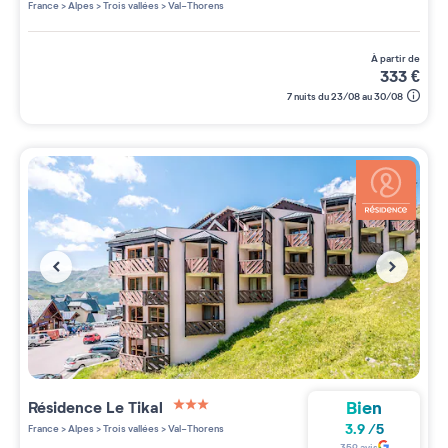
France
>
Alpes
>
Trois vallées
>
Val-Thorens
à partir de
333
€
7 nuits du 23/08 au 30/08
Bien
Résidence
Le Tikal
3 étoiles sur 5
3.9
/
5
France
>
Alpes
>
Trois vallées
>
Val-Thorens
359
avis