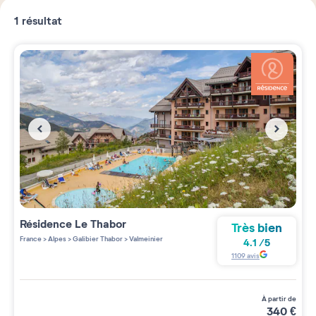
1
résultat
Résidence
Le Thabor
Très bien
France
>
Alpes
>
Galibier Thabor
>
Valmeinier
4.1
/
5
1109
avis
à partir de
340
€