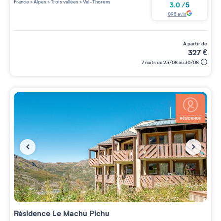
France
>
Alpes
>
Trois vallées
>
Val-Thorens
3.0
/
5
895
avis
à partir de
327
€
7 nuits du 23/08 au 30/08
Résidence
Le Machu Pichu