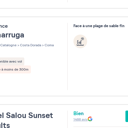
31
ence
Face à une plage de sable fin
arruga
Catalogne
>
Costa Dorada
>
Coma
nible avec vol
e à moins de 300m
Bien
l Salou Sunset
1488
avis
lts