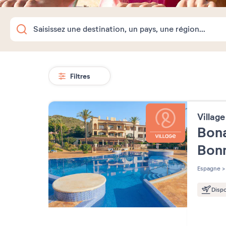
Filtres
Villag
Bona
Bon
Espagne
>
Dispo