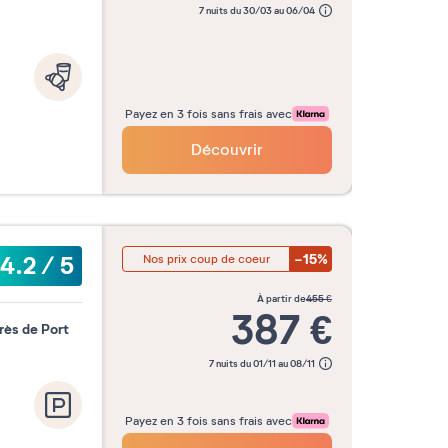
7 nuits du 30/03 au 06/04
Payez en 3 fois sans frais avec
Découvrir
-15%
4.2
/
5
Nos prix coup de coeur
à partir de
455
€
387
€
rès de Port
7 nuits du 01/11 au 08/11
Payez en 3 fois sans frais avec