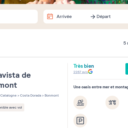
Arrivée
Départ
Arrivée
Départ
Dates exactes
5
Août
2026
Très bien
e
lu
ma
me
je
ve
sa
2287
avis
vista de
1
mont
Une oasis entre mer et monta
3
4
5
6
7
8
Catalogne
>
Costa Dorada
>
Bonmont
10
11
12
13
14
15
nible avec vol
17
18
19
20
21
22
24
25
26
27
28
29