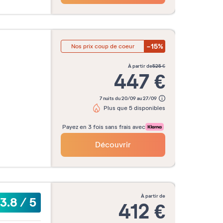
-15%
Nos prix coup de coeur
à partir de
525
€
447
€
7 nuits du 20/09 au 27/09
Plus que 5 disponibles
Payez en 3 fois sans frais avec
Découvrir
à partir de
3.8
/
5
412
€