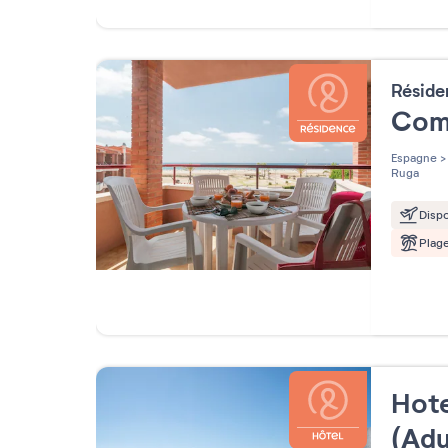
Résid
Com
Espagne
>
Ruga
Dispo
Plag
Hote
(Adu