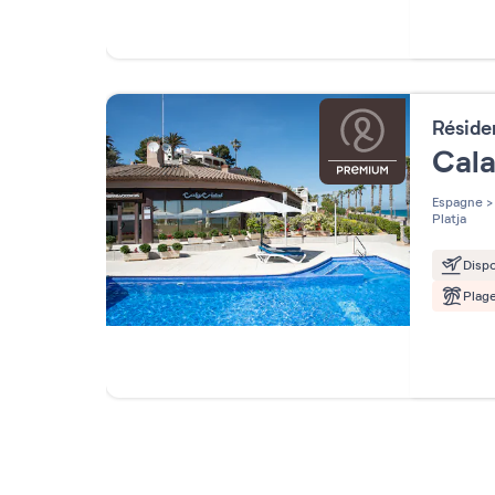
Résid
Cala
Espagne
>
Platja
Dispo
Plag