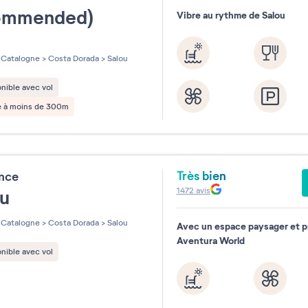
ommended)
Vibre au rythme de Salou
les sur 5
Catalogne
>
Costa Dorada
>
Salou
nible avec vol
e à moins de 300m
Très bien
ence
1472
avis
ou
Catalogne
>
Costa Dorada
>
Salou
Avec un espace paysager et p
Aventura World
nible avec vol