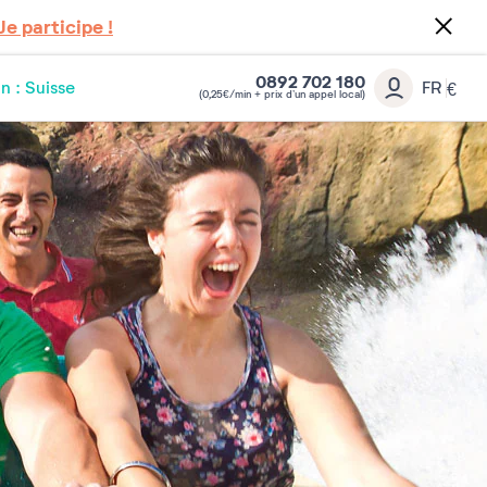
Je participe !
0892 702 180
n : Suisse
FR
€
(0,25€/min + prix d’un appel local)