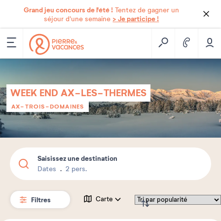
Grand jeu concours de l'été !
Tentez de gagner un
> Je participe !
séjour d'une semaine
WEEK END AX-LES-THERMES
AX-TROIS-DOMAINES
Saisissez une destination
Dates
2 pers.
Filtres
Carte