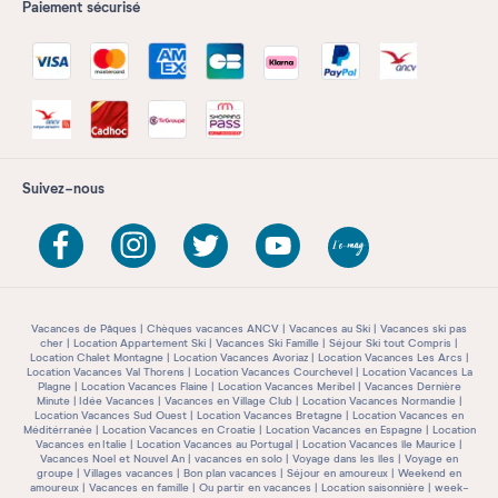
Paiement sécurisé
Suivez-nous
Vacances de Pâques
Chèques vacances ANCV
Vacances au Ski
Vacances ski pas
cher
Location Appartement Ski
Vacances Ski Famille
Séjour Ski tout Compris
Location Chalet Montagne
Location Vacances Avoriaz
Location Vacances Les Arcs
Location Vacances Val Thorens
Location Vacances Courchevel
Location Vacances La
Plagne
Location Vacances Flaine
Location Vacances Meribel
Vacances Dernière
Minute
Idée Vacances
Vacances en Village Club
Location Vacances Normandie
Location Vacances Sud Ouest
Location Vacances Bretagne
Location Vacances en
Méditérranée
Location Vacances en Croatie
Location Vacances en Espagne
Location
Vacances en Italie
Location Vacances au Portugal
Location Vacances île Maurice
Vacances Noel et Nouvel An
vacances en solo
Voyage dans les îles
Voyage en
groupe
Villages vacances
Bon plan vacances
Séjour en amoureux
Weekend en
amoureux
Vacances en famille
Ou partir en vacances
Location saisonnière
week-