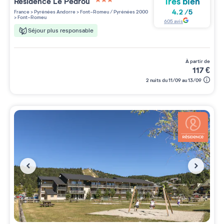
Très bien
Résidence
Le Pédrou
3 étoiles sur 5
4.2
/
5
France
>
Pyrénées Andorre
>
Font-Romeu / Pyrénées 2000
>
Font-Romeu
605
avis
Séjour plus responsable
à partir de
117
€
2 nuits du 11/09 au 13/09