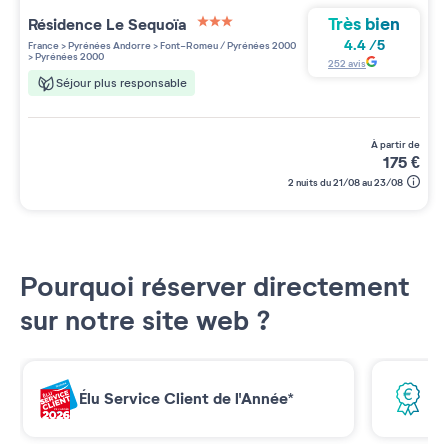
Très bien
Résidence
Le Sequoïa
3 étoiles sur 5
4.4
/
5
France
>
Pyrénées Andorre
>
Font-Romeu / Pyrénées 2000
>
Pyrénées 2000
252
avis
Séjour plus responsable
à partir de
175
€
2 nuits du 21/08 au 23/08
Pourquoi réserver directement
sur notre site web ?
Élu Service Client de l'Année*
Me