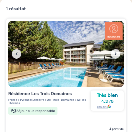
1
résultat
Résidence
Les Trois Domaines
Très bien
France
>
Pyrénées Andorre
>
Ax-Trois-Domaines
>
Ax-les-
4.2
/
5
Thermes
450
avis
Séjour plus responsable
à partir de