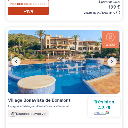
à partir de
233
€
Nos prix coup de coeur
199
€
-15%
2 nuits du 09/10 au 11/10
Village
Bonavista de Bonmont
Très bien
Espagne
>
Catalogne
>
Costa Dorada
>
Bonmont
4.3
/
5
2287
avis
Disponible avec vol