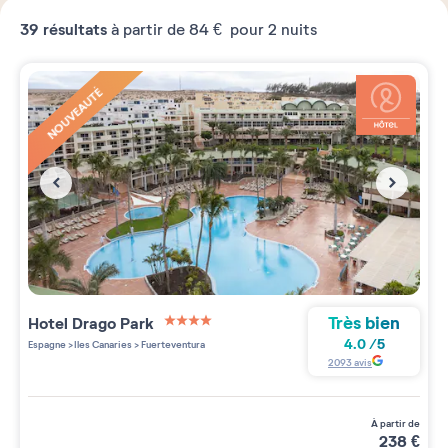
39
résultats
à partir de
84 €
pour 2 nuits
NOUVEAUTÉ
Très bien
Hotel Drago Park
4 étoiles sur 5
4.0
/
5
Espagne
>
Iles Canaries
>
Fuerteventura
2093
avis
à partir de
238
€