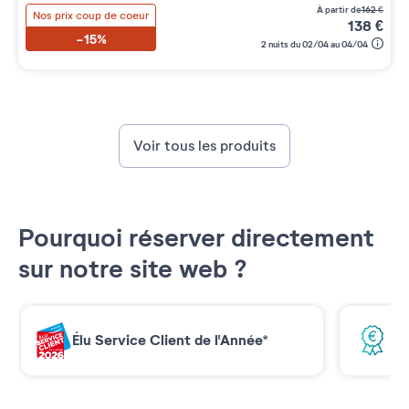
à partir de
162
€
Nos prix coup de coeur
138
€
-15%
2 nuits du 02/04 au 04/04
Voir tous les produits
Pourquoi réserver directement
sur notre site web ?
Élu Service Client de l'Année*
Me