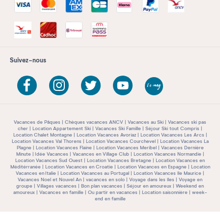
Suivez-nous
Vacances de Pâques
Chèques vacances ANCV
Vacances au Ski
Vacances ski pas
cher
Location Appartement Ski
Vacances Ski Famille
Séjour Ski tout Compris
Location Chalet Montagne
Location Vacances Avoriaz
Location Vacances Les Arcs
Location Vacances Val Thorens
Location Vacances Courchevel
Location Vacances La
Plagne
Location Vacances Flaine
Location Vacances Meribel
Vacances Dernière
Minute
Idée Vacances
Vacances en Village Club
Location Vacances Normandie
Location Vacances Sud Ouest
Location Vacances Bretagne
Location Vacances en
Méditérranée
Location Vacances en Croatie
Location Vacances en Espagne
Location
Vacances en Italie
Location Vacances au Portugal
Location Vacances île Maurice
Vacances Noel et Nouvel An
vacances en solo
Voyage dans les îles
Voyage en
groupe
Villages vacances
Bon plan vacances
Séjour en amoureux
Weekend en
amoureux
Vacances en famille
Ou partir en vacances
Location saisonnière
week-
end en famille