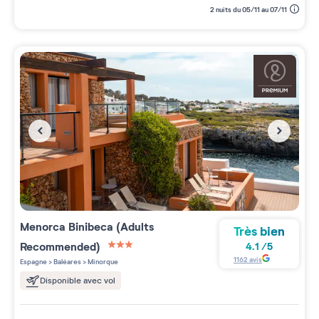
2 nuits du 05/11 au 07/11
Menorca Binibeca (Adults
Très bien
Recommended)
4.1
/
5
3 étoiles sur 5
1162
avis
Espagne
>
Baléares
>
Minorque
Disponible avec vol