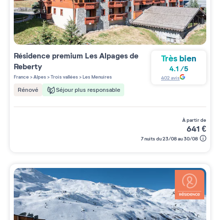
Résidence premium
Les Alpages de
Très bien
Reberty
4.1
/
5
France
>
Alpes
>
Trois vallées
>
Les Menuires
402
avis
Séjour plus responsable
Rénové
à partir de
641
€
7 nuits du 23/08 au 30/08