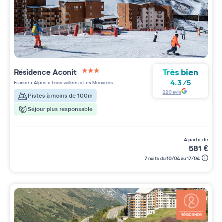
Très bien
Résidence
Aconit
3 étoiles sur 5
4.3
/
5
France
>
Alpes
>
Trois vallées
>
Les Menuires
220
avis
Pistes à moins de 100m
Séjour plus responsable
à partir de
581
€
7 nuits du 10/04 au 17/04