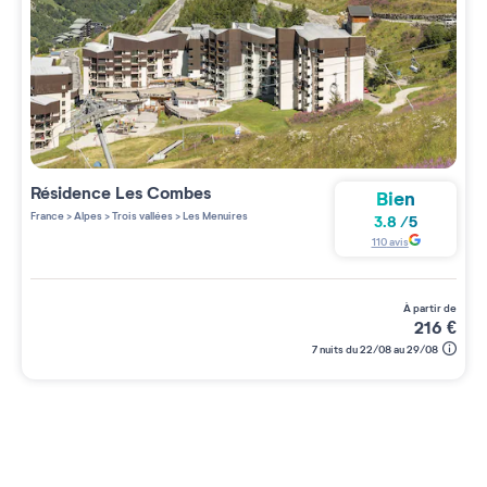
Résidence
Les Combes
Bien
France
>
Alpes
>
Trois vallées
>
Les Menuires
3.8
/
5
110
avis
à partir de
216
€
7 nuits du 22/08 au 29/08